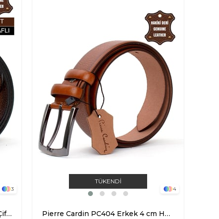
TÜKENDI
3
4
Pierre Cardin PC406 Erkek 4 cm Çift Taraflı Kemer Camel
Pierre Cardin PC404 Erkek 4 cm Hakiki Deri Kemer Taba