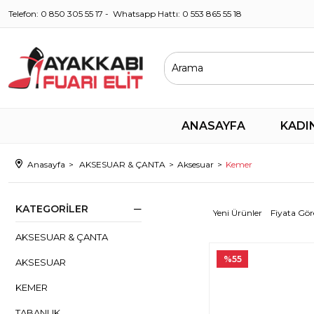
Telefon: 0 850 305 55 17 - Whatsapp Hattı: 0 553 865 55 18
ANASAYFA
KADI
Anasayfa
AKSESUAR & ÇANTA
Aksesuar
Kemer
KATEGORILER
Yeni Ürünler
Fiyata Gör
AKSESUAR & ÇANTA
%55
AKSESUAR
KEMER
TABANLIK