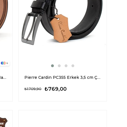
4
Pierre Cardin PC401 Erkek 4 cm Hakiki Deri Kemer Camel
Pierre Cardin PC355 Erkek 3,5 cm Çift Dikiş Kemer Siyah
₺769,00
₺1.709,90