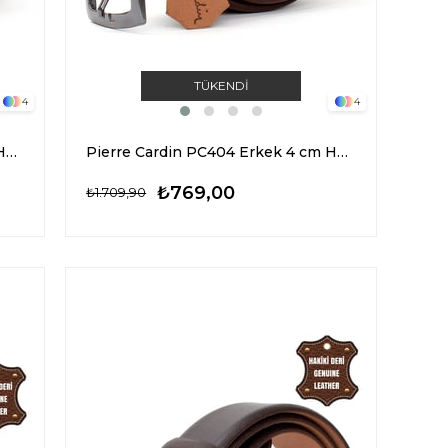
TÜKENDI
4
4
Pierre Cardin PC404 Erkek 4 cm Hakiki Deri Kemer Kahverengi
Pierre Cardin PC404 Erkek 4 cm Hakiki Deri Kemer Camel
₺769,00
₺1.709,90