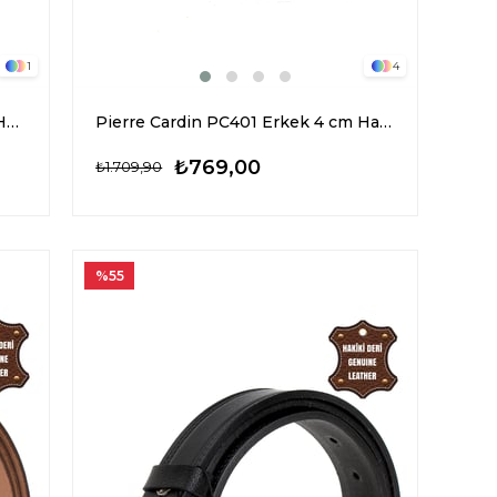
1
4
Pierre Cardin PC402 Erkek 4 cm Hakiki Deri Kemer Siyah
Pierre Cardin PC401 Erkek 4 cm Hakiki Deri Kemer Siyah
₺769,00
₺1.709,90
%55