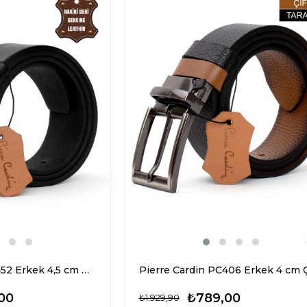
Pierre Cardin PC452 Erkek 4,5 cm Hakiki Deri Kemer Siyah
00
₺789,00
₺1.929,90