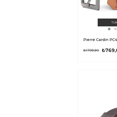
TÜ
₺769,
₺1.709,90