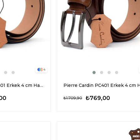
4
Pierre Cardin PC401 Erkek 4 cm Hakiki Deri Kemer Lacivert
00
₺769,00
₺1.709,90