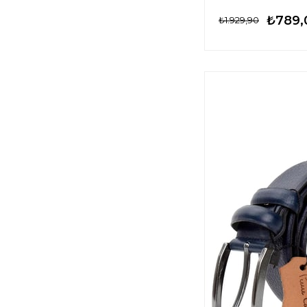
₺789,
₺1.929,90