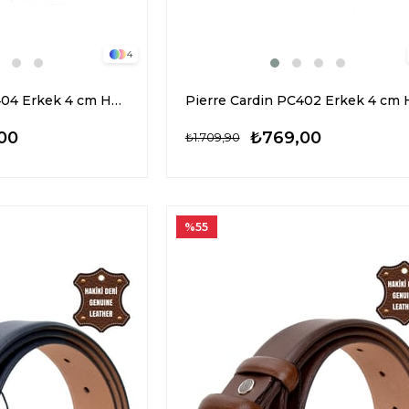
4
Pierre Cardin PC404 Erkek 4 cm Hakiki Deri Kemer Siyah
00
₺769,00
₺1.709,90
%55