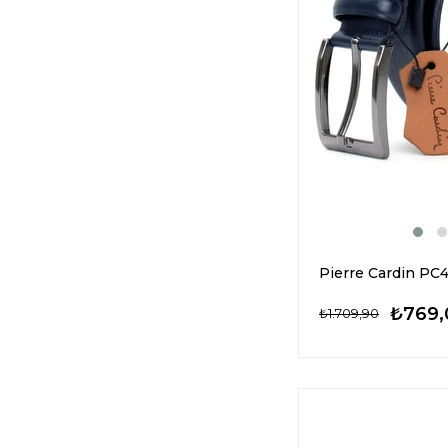
₺769,
₺1.709,90