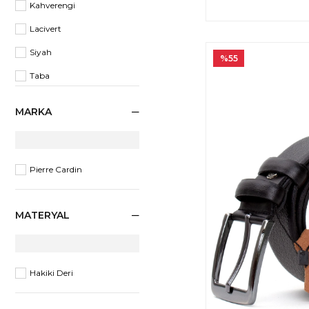
130 Cm
Kahverengi
135 Cm
Lacivert
140 Cm
Siyah
%55
Taba
MARKA
Pierre Cardin
MATERYAL
Hakiki Deri