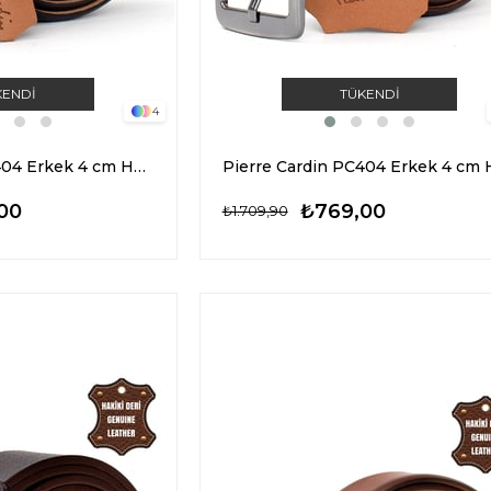
KENDI
TÜKENDI
4
Pierre Cardin PC404 Erkek 4 cm Hakiki Deri Kemer Lacivert
00
₺769,00
₺1.709,90