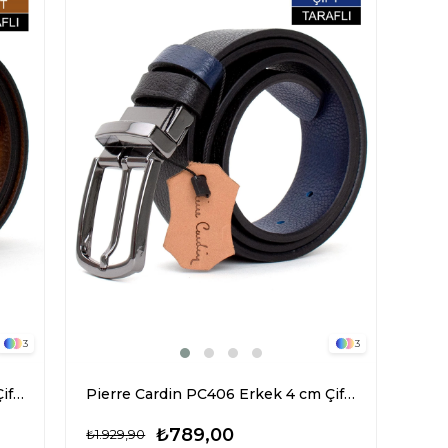
3
3
Pierre Cardin PC406 Erkek 4 cm Çift Taraflı Kemer Taba
Pierre Cardin PC406 Erkek 4 cm Çift Taraflı Kemer Lacivert
₺789,00
₺1.929,90