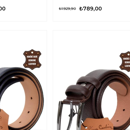
00
₺789,00
₺1.929,90