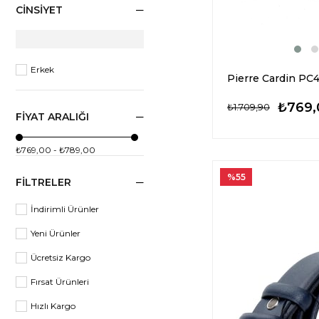
CINSIYET
Erkek
₺769,
₺1.709,90
FIYAT ARALIĞI
₺769,00 - ₺789,00
%55
FILTRELER
İndirimli Ürünler
Yeni Ürünler
Ücretsiz Kargo
Fırsat Ürünleri
Hızlı Kargo