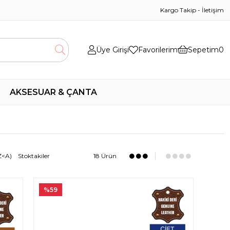
Kargo Takip
-
İletişim
Üye Girişi
Favorilerim
Sepetim
0
AKSESUAR & ÇANTA
Z<A)
Stoktakiler
18 Ürün
%59