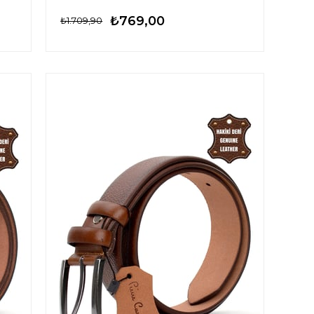
₺769,00
₺1.709,90