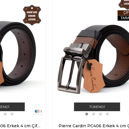
KENDI
TÜKENDI
3
Pierre Cardin PC406 Erkek 4 cm Çift Taraflı Kemer Kahverengi