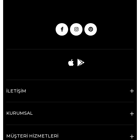
modellerdir. Slim fit takım elbiselerle kombinleyerek iddialı bir görünüm
elde edebilirsiniz.
Yağmur Botları: Pratik ve Fonksiyonel:
Yağmur botları, yağmurlu günlerde sizi kuru tutacak en iyi seçenektir. Kot
pantolonlar veya yağmurluklarla kombinleyerek pratik bir stil
oluşturabilirsiniz.
İLETİŞİM
KURUMSAL
MÜŞTERİ HİZMETLERİ