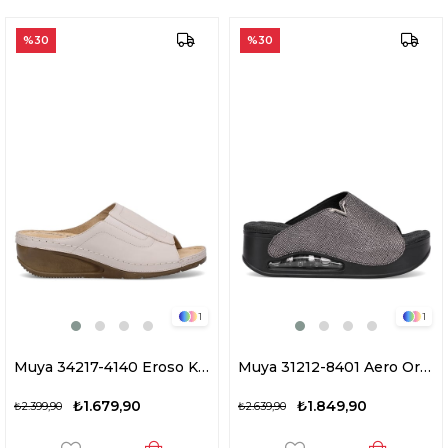
%30
%30
1
1
Muya 34217-4140 Eroso Kadın Ortopedik Dolgu Topuk Terlik Krem
Muya 31212-8401 Aero Ortopedik Dolgu Topuk Terlik Füme
₺1.679,90
₺1.849,90
₺2.399,90
₺2.639,90