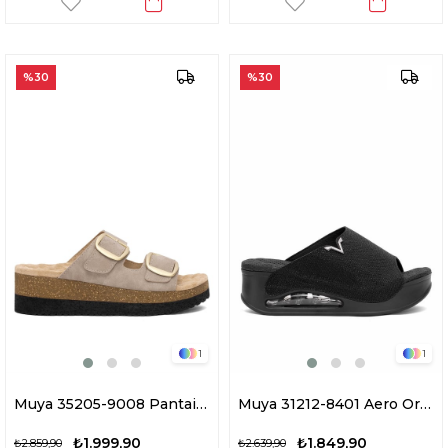
%30
%30
1
1
Muya 35205-9008 Pantai Kadın Ortopedik Dolgu Topuk Terlik Krem
Muya 31212-8401 Aero Ortopedik Dolgu Topuk Terlik Siyah
₺1.999,90
₺1.849,90
₺2.859,90
₺2.639,90