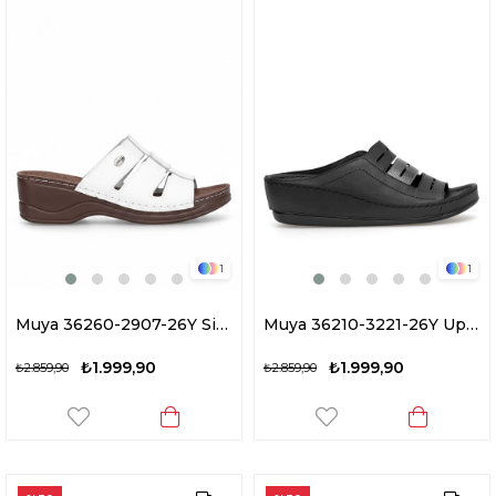
1
1
Muya 36260-2907-26Y Simba Kadın Ortopedik Dolgu Topuk Terlik Beyaz
Muya 36210-3221-26Y Upeo Kadın Ortopedik Dolgu Topuk Terlik Siyah
₺1.999,90
₺1.999,90
₺2.859,90
₺2.859,90