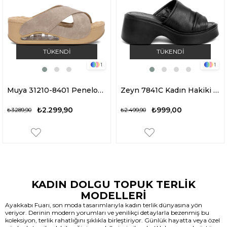
TÜKENDI
TÜKENDI
1
1
Muya 31210-8401 Penelope Kadın Ortopedik Dolgu Topuk Terlik Krem
Zeyn 7841C Kadın Hakiki Deri Dolgu Topuk Terlik Siyah
₺2.299,90
₺999,00
₺3.289,90
₺2.499,90
KADIN DOLGU TOPUK TERLİK
MODELLERİ
Ayakkabı Fuarı, son moda tasarımlarıyla kadın terlik dünyasına yön
veriyor. Derinin modern yorumları ve yenilikçi detaylarla bezenmiş bu
koleksiyon, terlik rahatlığını şıklıkla birleştiriyor. Günlük hayatta veya özel