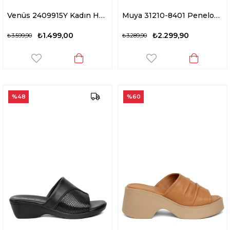
Venüs 2409915Y Kadın Hakiki Deri Dolgu Topuk Terlik Siyah
Muya 31210-8401 Penelope Kadın Ortopedik Dolgu Topuk Terlik Siyah
₺1.499,00
₺2.299,90
₺3.599,90
₺3.289,90
%48
%60