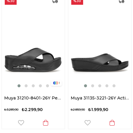
%30
%30
1
Muya 31210-8401-26Y Penelope Kadın Ortopedik Dolgu Topuk Terlik Siyah
Muya 31135-3221-26Y Active Kadın Ortopedik Dolgu Topuk Terlik Siyah
₺2.299,90
₺1.999,90
₺3.289,90
₺2.859,90