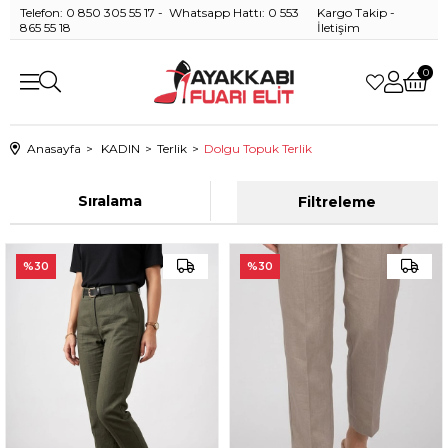
Telefon: 0 850 305 55 17 - Whatsapp Hattı: 0 553
Kargo Takip
-
865 55 18
İletişim
0
Anasayfa
KADIN
Terlik
Dolgu Topuk Terlik
Sıralama
Filtreleme
%30
%30