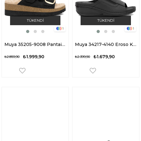
TÜKENDI
TÜKENDI
1
1
Muya 35205-9008 Pantai Kadın Ortopedik Dolgu Topuk Terlik Siyah
Muya 34217-4140 Eroso Kadın Ortopedik Dolgu Topuk Terlik Siyah
₺1.999,90
₺1.679,90
₺2.859,90
₺2.399,90