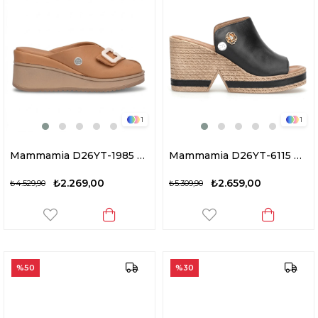
1
1
Mammamia D26YT-1985 Kadın Hakiki Deri Dolgu Topuk Terlik Taba
Mammamia D26YT-6115 Kadın Hakiki Deri Dolgu Topuk Terlik Siyah
₺2.269,00
₺2.659,00
₺4.529,90
₺5.309,90
%50
%30