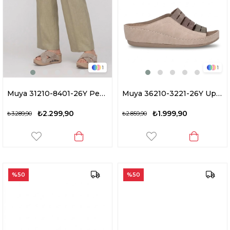
1
1
Muya 31210-8401-26Y Penelope Kadın Ortopedik Dolgu Topuk Terlik Krem
Muya 36210-3221-26Y Upeo Kadın Ortopedik Dolgu Topuk Terlik Krem
₺2.299,90
₺1.999,90
₺3.289,90
₺2.859,90
%50
%50