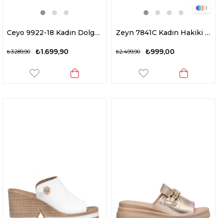
1
Ceyo 9922-18 Kadın Dolgu Topuk Terlik Siyah
Zeyn 7841C Kadın Hakiki Deri Dolgu Topuk Terlik Taba
₺1.699,90
₺999,00
₺3.289,90
₺2.499,90