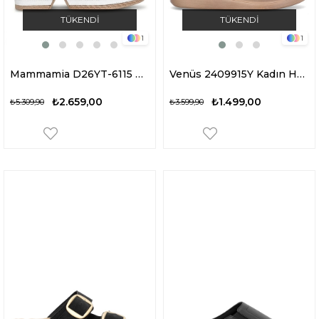
TÜKENDI
TÜKENDI
1
1
Mammamia D26YT-6115 Kadın Hakiki Deri Dolgu Topuk Terlik Beyaz
Venüs 2409915Y Kadın Hakiki Deri Dolgu Topuk Terlik Altın
₺2.659,00
₺1.499,00
₺5.309,90
₺3.599,90