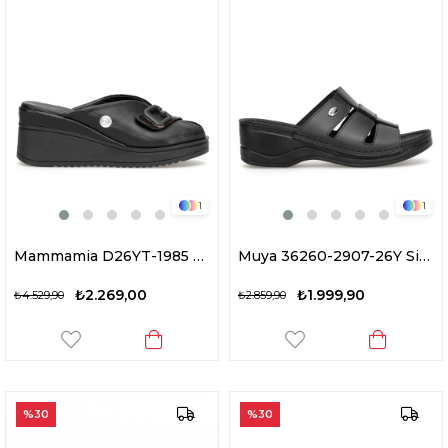
1
1
Mammamia D26YT-1985 Kadın Hakiki Deri Dolgu Topuk Terlik Siyah
Muya 36260-2907-26Y Simba Kadın Ortopedik Dolgu Topuk Terlik Siyah
₺2.269,00
₺1.999,90
₺4.529,90
₺2.859,90
%30
%30