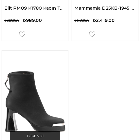
Elit PM09 K1780 Kadın Topuklu Bot Siyah
Mammamia D25KB-1945 Kadın Hakiki Nubuk Deri Topuklu Bot Kahverengi
₺989,00
₺2.419,00
₺2.289,90
₺5.589,90
TÜKENDI