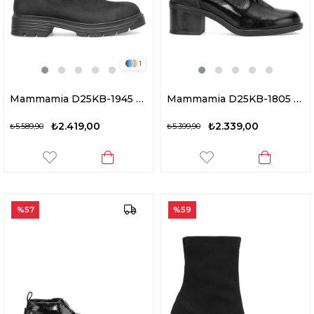
1
Mammamia D25KB-1945 Kadın Hakiki Nubuk Deri Topuklu Bot Siyah
Mammamia D25KB-1805 Kadın Hakiki Rugan Deri Topuklu Bot Siyah
₺2.419,00
₺2.339,00
₺5.589,90
₺5.399,90
%57
%59