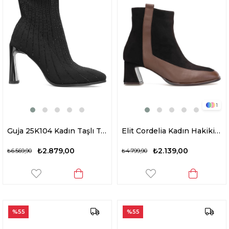
1
Guja 25K104 Kadın Taşlı Topuklu Bot Siyah
Elit Cordelia Kadın Hakiki Rugan Deri Klasik Topuklu Bot Kahverengi
₺2.879,00
₺2.139,00
₺6.569,90
₺4.799,90
%55
%55