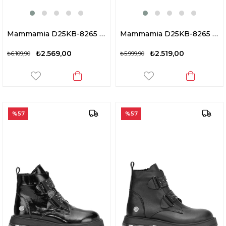
Mammamia D25KB-8265 Kadın Hakiki Rugan Deri Topuklu Bot Siyah
Mammamia D25KB-8265 Kadın Hakiki Rugan Deri Topuklu Bot Siyah
₺2.569,00
₺2.519,00
₺6.109,90
₺5.999,90
%57
%57