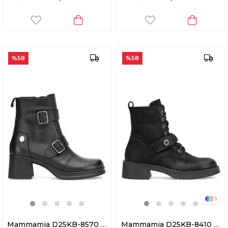
%58
%58
1
Mammamia D25KB-8570 Kadın Hakiki Deri Topuklu Bot Siyah
Mammamia D25KB-8410 Kadın Hakiki Nubuk Deri Topuklu Bot Siyah