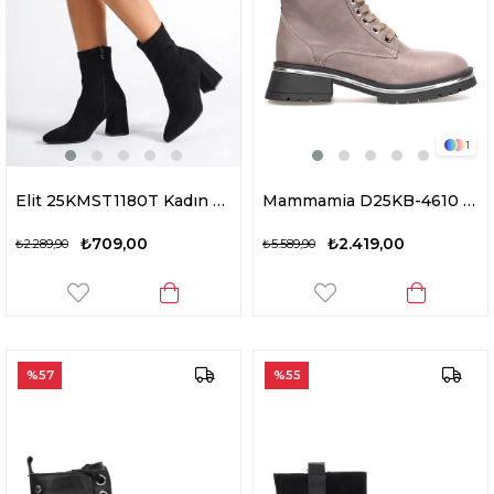
1
Elit 25KMST1180T Kadın Topuklu Bot Siyah
Mammamia D25KB-4610 Kadın Hakiki Deri Topuklu Bot Vizon
₺709,00
₺2.419,00
₺2.289,90
₺5.589,90
%57
%55