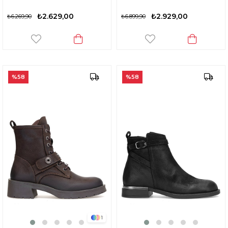
₺2.629,00
₺2.929,00
₺6.269,90
₺6.899,90
%58
%58
1