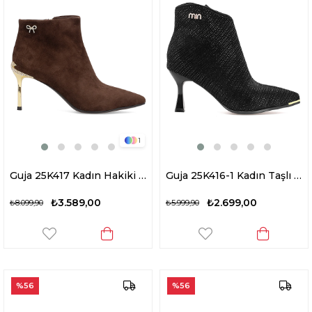
1
Guja 25K417 Kadın Hakiki Deri Topuklu Bot Kahverengi
Guja 25K416-1 Kadın Taşlı Topuklu Bot Siyah
₺3.589,00
₺2.699,00
₺8.099,90
₺5.999,90
%56
%56