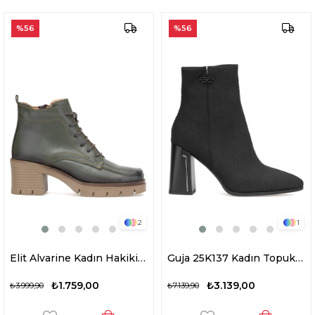
%56
%56
2
1
Elit Alvarine Kadın Hakiki Deri Topuklu Bot Haki
Guja 25K137 Kadın Topuklu Bot Siyah
₺1.759,00
₺3.139,00
₺3.999,90
₺7.139,90