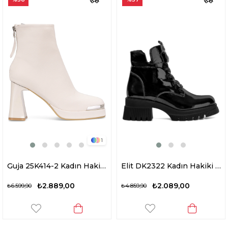
1
Guja 25K414-2 Kadın Hakiki Deri Topuklu Bot Bej
Elit DK2322 Kadın Hakiki Deri Topuklu Bot Siyah
₺2.889,00
₺2.089,00
₺6.599,90
₺4.859,90