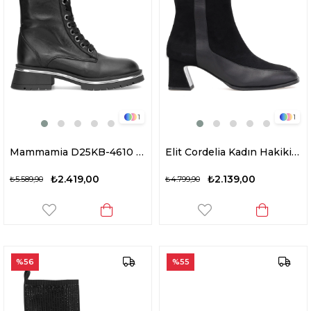
1
1
Mammamia D25KB-4610 Kadın Hakiki Deri Topuklu Bot Siyah
Elit Cordelia Kadın Hakiki Rugan Deri Klasik Topuklu Bot Siyah
₺2.419,00
₺2.139,00
₺5.589,90
₺4.799,90
%56
%55