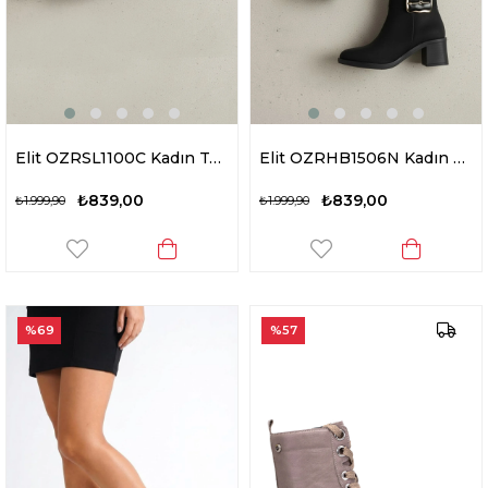
Elit OZRSL1100C Kadın Topuklu Bot Siyah
Elit OZRHB1506N Kadın Tokalı Topuklu Bot Siyah
₺839,00
₺839,00
₺1.999,90
₺1.999,90
%69
%57