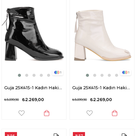
1
1
Guja 25K415-1 Kadın Hakiki Deri Topuklu Bot Siyah
Guja 25K415-1 Kadın Hakiki Deri Topuklu Bot Bej
₺2.269,00
₺2.269,00
₺5.099,90
₺5.099,90
%56
%57