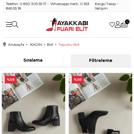
Telefon: 0 850 305 55 17 - Whatsapp Hattı: 0 553
Kargo Takip
-
865 55 18
İletişim
0
Anasayfa
KADIN
Bot
Topuklu Bot
Sıralama
Filtreleme
%58
%58