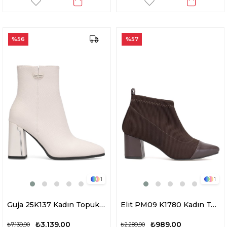
%56
%57
1
1
Guja 25K137 Kadın Topuklu Bot Bej
Elit PM09 K1780 Kadın Topuklu Bot Kahverengi
₺3.139,00
₺989,00
₺7.139,90
₺2.289,90