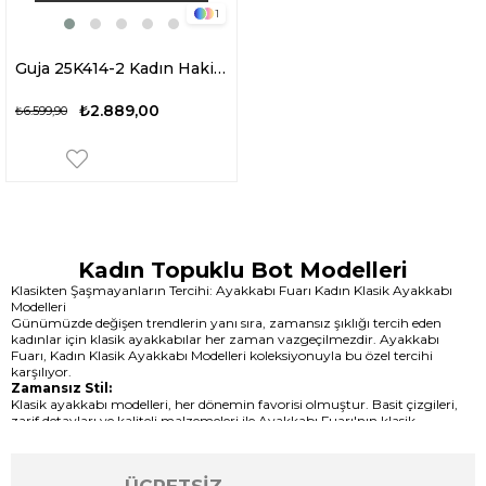
1
Guja 25K414-2 Kadın Hakiki Deri Topuklu Bot Siyah
₺2.889,00
₺6.599,90
Kadın Topuklu Bot Modelleri
Klasikten Şaşmayanların Tercihi: Ayakkabı Fuarı Kadın Klasik Ayakkabı
Modelleri
Günümüzde değişen trendlerin yanı sıra, zamansız şıklığı tercih eden
kadınlar için klasik ayakkabılar her zaman vazgeçilmezdir. Ayakkabı
Fuarı, Kadın Klasik Ayakkabı Modelleri koleksiyonuyla bu özel tercihi
karşılıyor.
Zamansız Stil:
Klasik ayakkabı modelleri, her dönemin favorisi olmuştur. Basit çizgileri,
zarif detayları ve kaliteli malzemeleri ile Ayakkabı Fuarı'nın klasik
koleksiyonu, her stil ile mükemmel uyum sağlar. Ofis kombinlerinden özel
davetlere, günlük giyimden özel günlerdeki şıklığa kadar geniş bir
yelpazede kullanılabilirler.
Ürün Çeşitliliği: