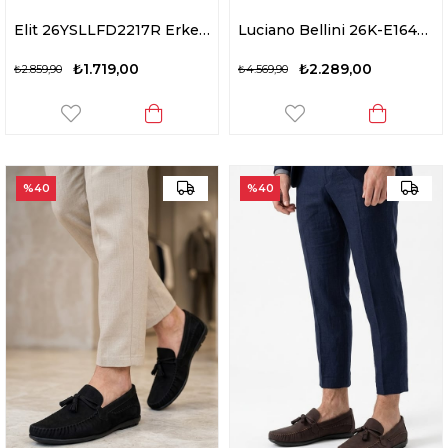
Elit 26YSLLFD2217R Erkek Hakiki Deri Casual Ayakkabı Siyah
Luciano Bellini 26K-E16403 Formal Erkek Casual Ayakkabı Vizon
₺1.719,00
₺2.289,00
₺2.859,90
₺4.569,90
%40
%40