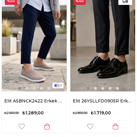
%50
%40
3
Elit ASBNCK2422 Erkek Casual Ayakkabı Bej
Elit 26YSLLFD0905R Erkek Hakiki Deri Klasik Ayakkabı Siyah
₺1.289,00
₺1.719,00
₺2.569,90
₺2.859,90