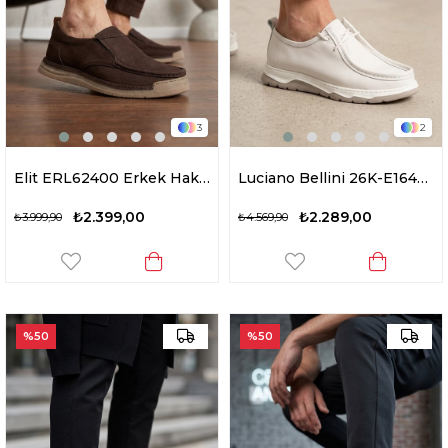
3
2
Elit ERL62400 Erkek Hakiki Deri Casual Ayakkabı Kahverengi
Luciano Bellini 26K-E16403 Formal Erkek Casual Ayakkabı Krem
₺2.399,00
₺2.289,00
₺3.999,90
₺4.569,90
%50
%50