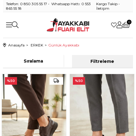
Telefon: 0 850 305 55 17 - Whatsapp Hattı: 0 553
Kargo Takip
-
865 55 18
İletişim
0
Anasayfa
ERKEK
Günlük Ayakkabı
Sıralama
Filtreleme
%50
%50