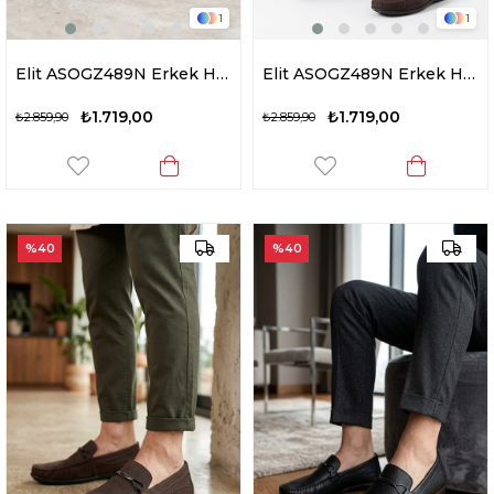
1
1
Elit ASOGZ489N Erkek Hakiki Deri Casual Ayakkabısı Siyah
Elit ASOGZ489N Erkek Hakiki Deri Casual Ayakkabısı Kahverengi
₺1.719,00
₺1.719,00
₺2.859,90
₺2.859,90
%40
%40