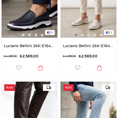
3
3
Luciano Bellini 26K-E16401 Formal Erkek Casual Ayakkabı Lacivert
Luciano Bellini 26K-E16401 Formal Erkek Casual Ayakkabı Krem
₺2.569,00
₺2.569,00
₺4.289,90
₺4.289,90
%40
%50