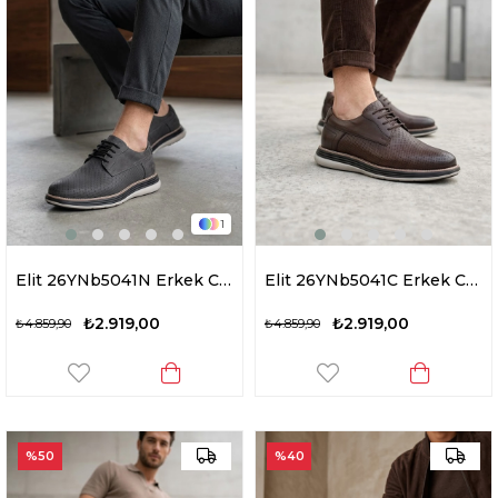
1
Elit 26YNb5041N Erkek Casual Ayakkabı Gri
Elit 26YNb5041C Erkek Casual Ayakkabı Kahverengi
₺2.919,00
₺2.919,00
₺4.859,90
₺4.859,90
%50
%40