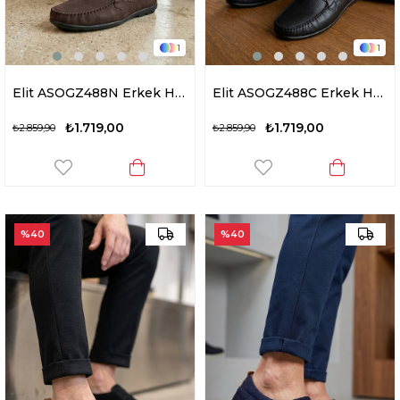
1
1
Elit ASOGZ488N Erkek Hakiki Deri Casual Ayakkabısı Kahverengi
Elit ASOGZ488C Erkek Hakiki Deri Casual Ayakkabısı Siyah
₺1.719,00
₺1.719,00
₺2.859,90
₺2.859,90
%40
%40