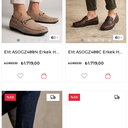
1
1
Elit ASOGZ488N Erkek Hakiki Deri Casual Ayakkabısı Bej
Elit ASOGZ488C Erkek Hakiki Deri Casual Ayakkabısı Kahverengi
₺1.719,00
₺1.719,00
₺2.859,90
₺2.859,90
%50
%50