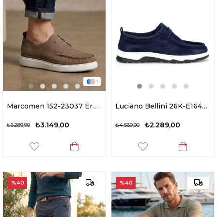
1
Marcomen 152-23037 Erkek Hakiki Deri Casual Ayakkabı Vizon
Luciano Bellini 26K-E16403S Formal Erkek Casual Ayakkabı Lacivert
₺3.149,00
₺2.289,00
₺6.289,90
₺4.569,90
%40
%40