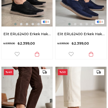
3
3
Elit ERL62400 Erkek Hakiki Deri Casual Ayakkabı Siyah
Elit ERL62400 Erkek Hakiki Deri Casual Ayakkabı Lacivert
₺2.399,00
₺2.399,00
₺3.999,90
₺3.999,90
%40
%50