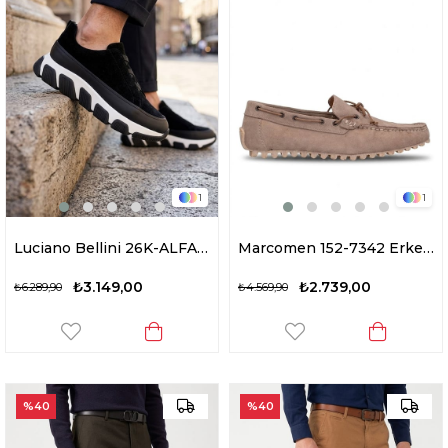
1
1
Luciano Bellini 26K-ALFA9003 Erkek Hakiki Deri Casual Ayakkabı Siyah
Marcomen 152-7342 Erkek Hakiki Deri Casual Ayakkabı Vizon
₺3.149,00
₺2.739,00
₺6.289,90
₺4.569,90
%40
%40