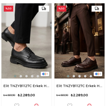
%50
%50
1
1
Elit TNZYB1127C Erkek Hakiki Deri Casual Ayakkabı Siyah
Elit TNZYB1127C Erkek Hakiki Deri Casual Ayakkabı Kahverengi
₺2.289,00
₺2.289,00
₺4.569,90
₺4.569,90