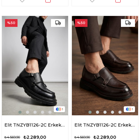
%50
%50
1
1
Elit TNZYB1126-2C Erkek Hakiki Deri Casual Ayakkabı Siyah
Elit TNZYB1126-2C Erkek Hakiki Deri Casual Ayakkabı Kahverengi
₺2.289,00
₺2.289,00
₺4.569,90
₺4.569,90