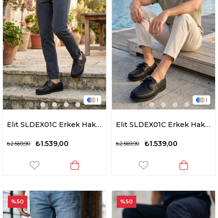
1
1
Elit SLDEX01C Erkek Hakiki Deri Casual Ayakkabı Siyah - Kahverengi
Elit SLDEX01C Erkek Hakiki Deri Casual Ayakkabı Siyah
₺1.539,00
₺1.539,00
₺2.569,90
₺2.569,90
%50
%50