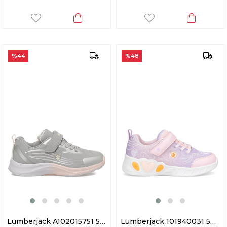
%44
%48
Lumberjack A102015751 5W Hermosa Kız Çocuk Yürüyüş Ayakkabısı Gri
Lumberjack 101940031 5M Prıncess 5FX Patik Kız Çocuk Yürüyüş Ayakkabısı Pudra