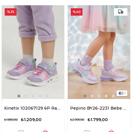
%35
%40
1
Kinetix 102067129 6P Ramela Girl B 6FX Kız Çocuk Işıklı Yürüyüş Ayakkabısı Lila
Pepino BY26-2231 Bebe Kız Çocuk Yürüyüş Ayakkabısı Lila
₺1.209,00
₺1.799,00
₺1.859,90
₺2.999,90