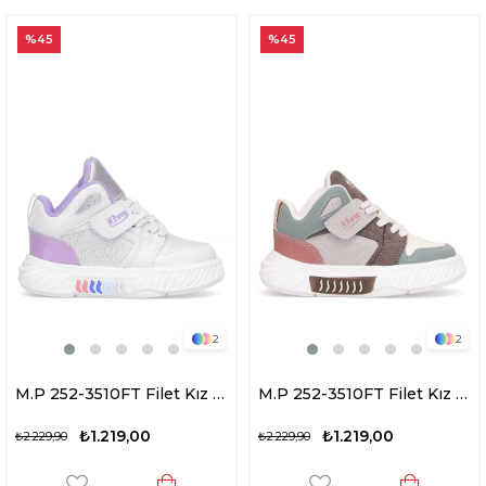
%45
%45
2
2
M.P 252-3510FT Filet Kız Çocuk Yürüyüş Ayakkabısı Beyaz - Lila
M.P 252-3510FT Filet Kız Çocuk Yürüyüş Ayakkabısı Bej
₺1.219,00
₺1.219,00
₺2.229,90
₺2.229,90