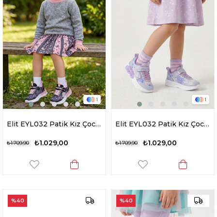
1
1
Elit EYL032 Patik Kız Çocuk Yürüyüş Ayakkabısı Siyah
Elit EYL032 Patik Kız Çocuk Yürüyüş Ayakkabısı Lila
₺1.029,00
₺1.029,00
₺1.709,90
₺1.709,90
%40
%40