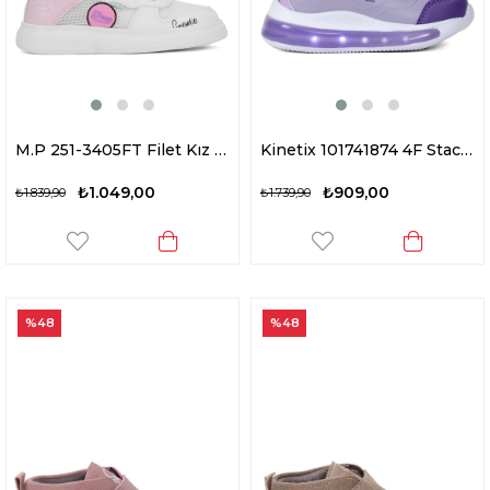
M.P 251-3405FT Filet Kız Çocuk Yürüyüş Ayakkabısı Beyaz - Pembe
Kinetix 101741874 4F Stach Pu B 4PR Bebe Kız Çocuk Yürüyüş Ayakkabısı Lila
₺1.049,00
₺909,00
₺1.839,90
₺1.739,90
%48
%48