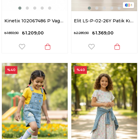
1
Kinetix 102067486 P Vagor P 6FX Patik Kız Çocuk Yürüyüş Ayakkabısı Beyaz - Lila
Elit LS-P-02-26Y Patik Kız Çocuk Yürüyüş Ayakkabısı Siyah - Lila
₺1.209,00
₺1.369,00
₺1.859,90
₺2.289,90
%40
%40