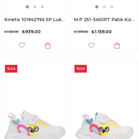
Kinetix 101942765 5P Luke F 5FX Bebe Erkek Çocuk Yürüyüş Ayakkabısı Lacivert
M.P 251-3450PT Patik Kız Çocuk Yürüyüş Ayakkabısı Siyah
₺939,00
₺1.159,00
₺1.569,90
₺1.999,90
%44
%44