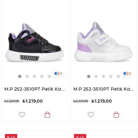
2
2
M.P 252-3510PT Patik Kız Çocuk Yürüyüş Ayakkabısı Siyah - Lila
M.P 252-3510PT Patik Kız Çocuk Yürüyüş Ayakkabısı Beyaz - Lila
₺1.219,00
₺1.219,00
₺2.229,90
₺2.229,90
%45
%45