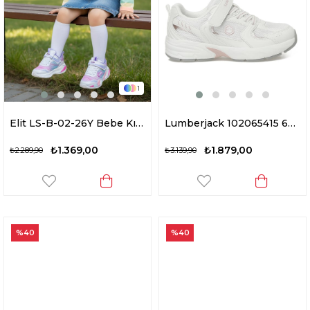
1
Elit LS-B-02-26Y Bebe Kız Çocuk Yürüyüş Ayakkabısı Beyaz - Lila
Lumberjack 102065415 6M Pol Jr 6FX Kız Çocuk Yürüyüş Ayakkabısı Beyaz
₺1.369,00
₺1.879,00
₺2.289,90
₺3.139,90
%40
%40