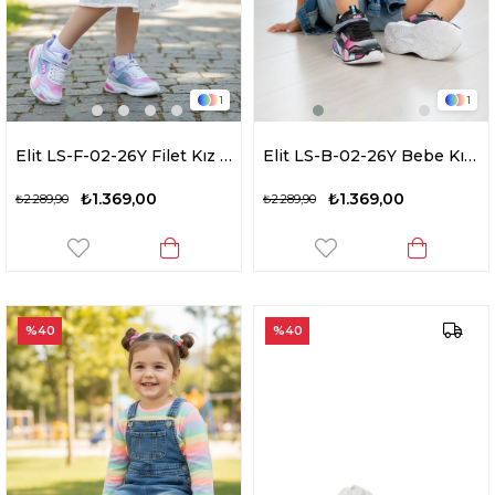
1
1
Elit LS-F-02-26Y Filet Kız Çocuk Yürüyüş Ayakkabısı Beyaz - Lila
Elit LS-B-02-26Y Bebe Kız Çocuk Yürüyüş Ayakkabısı Siyah - Lila
₺1.369,00
₺1.369,00
₺2.289,90
₺2.289,90
%40
%40