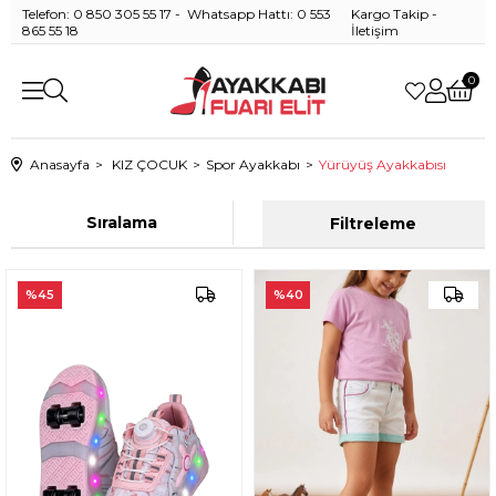
Telefon: 0 850 305 55 17 - Whatsapp Hattı: 0 553
Kargo Takip
-
865 55 18
İletişim
0
Anasayfa
KIZ ÇOCUK
Spor Ayakkabı
Yürüyüş Ayakkabısı
Sıralama
Filtreleme
%45
%40