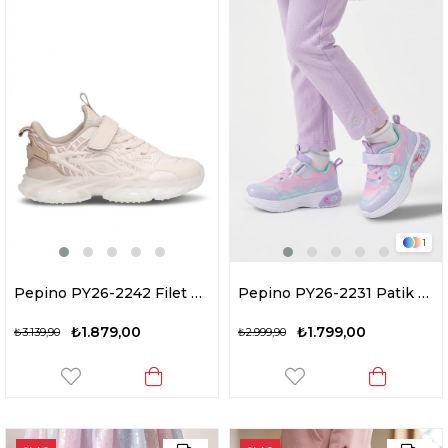
1
Pepino PY26-2242 Filet Kız Çocuk Yürüyüş Ayakkabısı Krem
Pepino PY26-2231 Patik Kız Çocuk Yürüyüş Ayakkabısı Lila
₺1.879,00
₺1.799,00
₺3.139,90
₺2.999,90