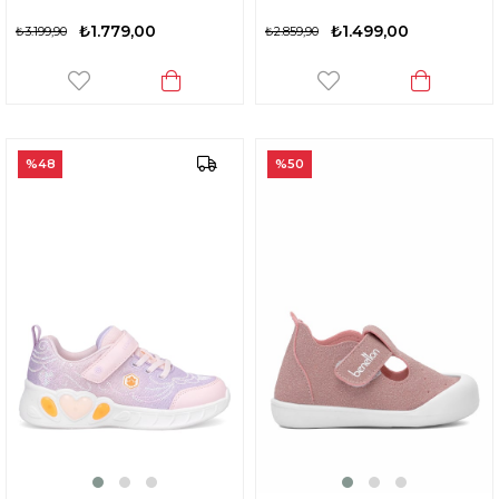
₺1.779,00
₺1.499,00
₺3.199,90
₺2.859,90
%48
%50