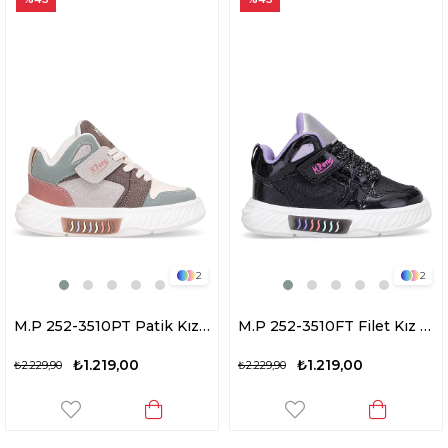
2
2
M.P 252-3510PT Patik Kız Çocuk Yürüyüş Ayakkabısı Bej
M.P 252-3510FT Filet Kız Çocuk Yürüyüş Ayakkabısı Siyah - Lila
₺1.219,00
₺1.219,00
₺2.229,90
₺2.229,90