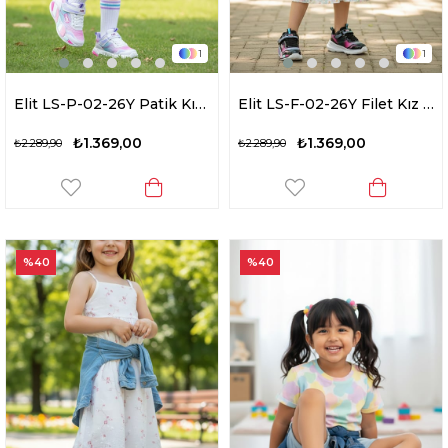
1
1
Elit LS-P-02-26Y Patik Kız Çocuk Yürüyüş Ayakkabısı Beyaz - Lila
Elit LS-F-02-26Y Filet Kız Çocuk Yürüyüş Ayakkabısı Siyah - Lila
₺1.369,00
₺1.369,00
₺2.289,90
₺2.289,90
%40
%40