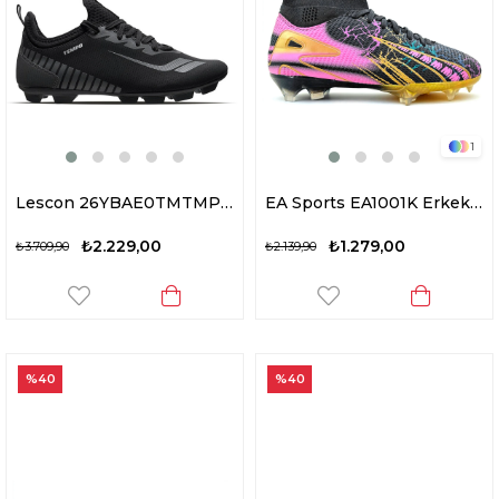
1
Lescon 26YBAE0TMTMPM Tempo 4 Erkek Krampon Siyah
EA Sports EA1001K Erkek Çoraplı Krampon Siyah
₺2.229,00
₺1.279,00
₺3.709,90
₺2.139,90
%40
%40