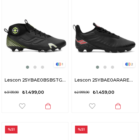
1
2
Lescon 25YBAE0BSBSTG Kronos Garson Krampon Siyah
Lescon 25YBAE0ARAREM Ares 5 Erkek Krampon Siyah
₺1.499,00
₺1.459,00
₺3.139,90
₺2.999,90
%51
%51