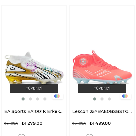
TÜKENDI
TÜKENDI
1
1
EA Sports EA1001K Erkek Çoraplı Krampon Beyaz
Lescon 25YBAE0BSBSTG Kronos Garson Krampon Turuncu
₺1.279,00
₺1.499,00
₺2.139,90
₺3.139,90