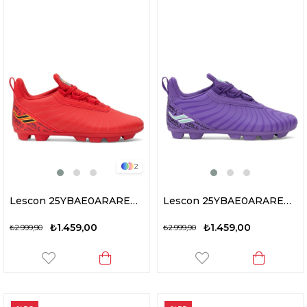
2
Lescon 25YBAE0ARAREM Ares 5 Erkek Krampon Kırmızı
Lescon 25YBAE0ARAREG Ares 5 Garson Krampon Mor
₺1.459,00
₺1.459,00
₺2.999,90
₺2.999,90