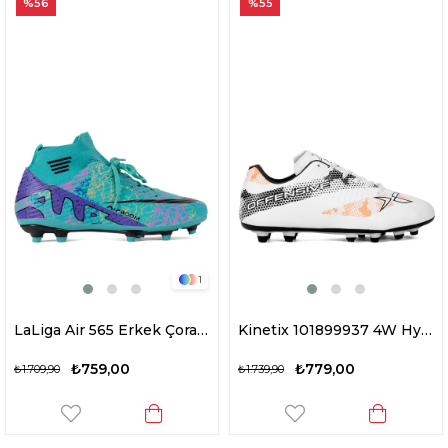
%56
%55
1
LaLiga Air 565 Erkek Çoraplı Krampon Turkuaz
Kinetix 101899937 4W Hyde AG 4PR Erkek Krampon Beyaz
₺759,00
₺779,00
₺1.709,90
₺1.739,90