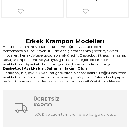
Erkek Krampon Modelleri
Her spor dalının ihtiyaçları farklıdır ve doğru ayakkabı seçimi
performansınızı belirleyebilir. Erkekler için tasarlanmış spor ayakkabı
modelleri, her aktiviteye uygun olarak üretilir. Basketbol, fitness, halı saha,
koşu, krampon, tenis ve yürüyüş gibi farklı kategorilerdeki spor
ayakkabıları, Ayakkabı Fuarı'nın geniş koleksiyonunda bulunuyor.
Basketbol Ayakkabısı: Sahanın Hakimi Olun
Basketbol, hız, çeviklik ve sürat gerektiren bir spor dalıdır. Doğru basketbol
ayakkabısı, performansınızı en üst seviyeye taşıyabilir. Yüksek bilek yapısı
ve özel tabanlarıyla basketbol ayakkabıları, ayak bileğinizi destekler ve
hızlı hareket etmenizi sağlar.
Fitness Ayakkabısı: Formunuzu Koruyun
Fitness, vücut geliştirme ve antrenman programlarıyla şekillenen bir
ÜCRETSİZ
yaşam tarzıdır. Fitness ayakkabıları, ayak tabanını doğru destekler ve
egzersiz sırasında dengenizi sağlar. Hafif ve esnek yapılarıyla fitness
KARGO
ayakkabıları, antrenmanın her anında yanınızda.
Halı Saha Ayakkabısı: Hızınıza Hız Katın
1500₺ ve üzeri tüm ürünlerde kargo ücretsiz.
Halı sahada oynanan futbol, hızlı ve çevik hareketlerin ön planda olduğu
bir spor dalıdır. Halı saha ayakkabıları, kaymaz tabanlarıyla sizi sahada
tutar. Dayanıklı malzemeleriyle uzun ömürlü bir performans sunar.
Koşu Ayakkabısı: Adımlarınızı Özgürce Atın