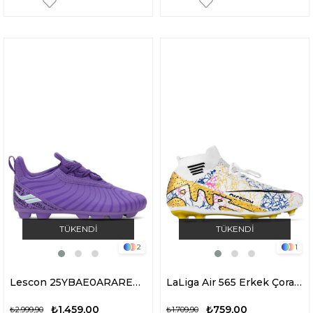
TÜKENDI
TÜKENDI
2
1
Lescon 25YBAE0ARAREM Ares 5 Erkek Krampon Mor
LaLiga Air 565 Erkek Çoraplı Krampon Beyaz - Altın
₺1.459,00
₺759,00
₺2.999,90
₺1.709,90