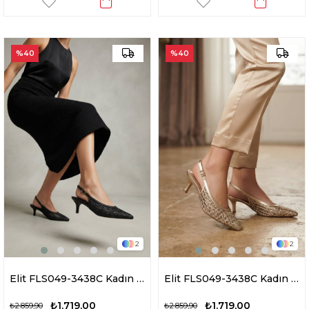
%40
%40
2
2
Elit FLS049-3438C Kadın Klasik Topuklu Ayakkabı Siyah
Elit FLS049-3438C Kadın Klasik Topuklu Ayakkabı Altın
₺1.719,00
₺1.719,00
₺2.859,90
₺2.859,90