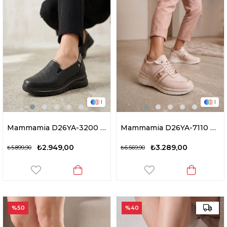
1
1
Mammamia D26YA-3200 Kadın Hakiki Deri Dolgu Topuk Ayakkabı Siyah
Mammamia D26YA-7110 Kadın Hakiki Deri Dolgu Topuk Ayakkabı Bej
₺2.949,00
₺3.289,00
₺5.899,90
₺6.569,90
%50
%40