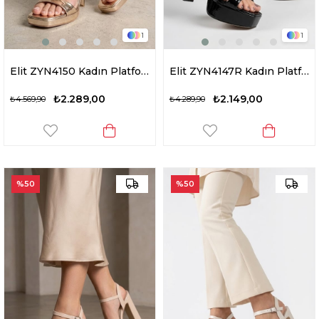
1
1
Elit ZYN4150 Kadın Platform Ayakkabı Altın
Elit ZYN4147R Kadın Platform Ayakkabı Siyah
₺2.289,00
₺2.149,00
₺4.569,90
₺4.289,90
%50
%50