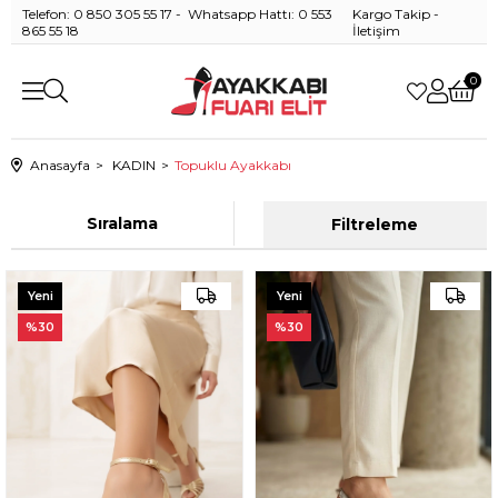
Telefon: 0 850 305 55 17 - Whatsapp Hattı: 0 553
Kargo Takip
-
865 55 18
İletişim
0
Anasayfa
KADIN
Topuklu Ayakkabı
Sıralama
Filtreleme
Yeni
Yeni
Ürün
Ürün
%30
%30