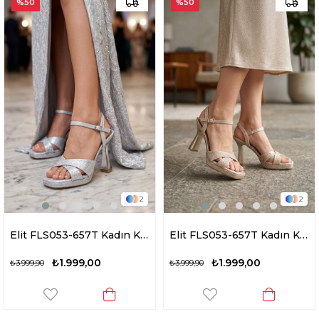
%50
%50
2
2
Elit FLS053-657T Kadın Klasik Topuklu Ayakkabı Gümüş
Elit FLS053-657T Kadın Klasik Topuklu Ayakkabı Altın
₺1.999,00
₺1.999,00
₺3.999,90
₺3.999,90