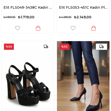
Elit FLS049-3438C Kadın Klasik Topuklu Ayakkabı Bej
Elit FLS053-451C Kadın Platform Ayakkabı Sedef
₺1.719,00
₺2.149,00
₺2.859,90
₺4.289,90
%50
%50