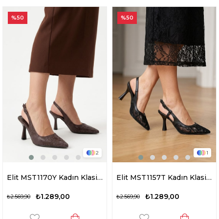
%50
%50
2
1
Elit MST1170Y Kadın Klasik Topuklu ayakkabı Kahverengi
Elit MST1157T Kadın Klasik Topuklu ayakkabı Siyah
₺1.289,00
₺1.289,00
₺2.569,90
₺2.569,90