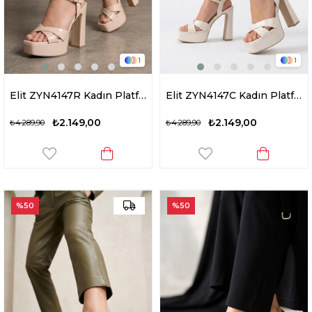
1
1
Elit ZYN4147R Kadın Platform Ayakkabı Pudra
Elit ZYN4147C Kadın Platform Ayakkabı Sedef
₺2.149,00
₺2.149,00
₺4.289,90
₺4.289,90
%50
%50