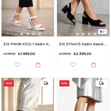
1
Elit PM08 K102-1 Kadın Klasik Topuklu Ayakkabı Sedef
Elit ZYN4115 Kadın Klasik Topuklu Ayakkabı Siyah
₺1.999,00
₺2.399,00
₺3.999,90
₺3.999,90
%50
%50