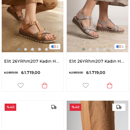
2
2
Elit 26YRhm207 Kadın Hakiki Deri Ortopedik Düz Sandalet Taba
Elit 26YRhm207 Kadın Hakiki Deri Ortopedik Düz Sandalet Gri
₺1.719,00
₺1.719,00
₺2.859,90
₺2.859,90
%40
%40