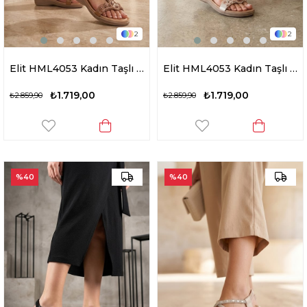
2
2
Elit HML4053 Kadın Taşlı Düz Sandalet Camel
Elit HML4053 Kadın Taşlı Düz Sandalet Beyaz
₺1.719,00
₺1.719,00
₺2.859,90
₺2.859,90
%40
%40