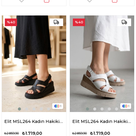
%40
%40
1
1
Elit MSL264 Kadın Hakiki Deri Dolgu Topuk Sandalet Siyah
Elit MSL264 Kadın Hakiki Deri Dolgu Topuk Sandalet Beyaz
₺1.719,00
₺1.719,00
₺2.859,90
₺2.859,90