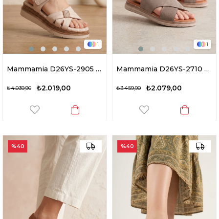
1
1
Mammamia D26YS-2905 Kadın Hakiki Deri Düz Sandalet Krem
Mammamia D26YS-2710 Kadın Hakiki Deri Düz Sandalet Vizon
₺2.019,00
₺2.079,00
₺4.039,90
₺3.459,90
%40
%40