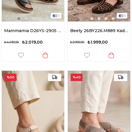
1
1
Mammamia D26YS-2905 Kadın Hakiki Deri Düz Sandalet Siyah
Beety 26BY226.M889 Kadın Hakiki Deri Düz Sandalet Kahverengi
₺2.019,00
₺1.999,00
₺4.039,90
₺3.999,90
%50
%40