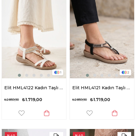
1
2
Elit HML4122 Kadın Taşlı Düz Sandalet Beyaz
Elit HML4121 Kadın Taşlı Düz Sandalet Siyah
₺1.719,00
₺1.719,00
₺2.859,90
₺2.859,90
%40
%40