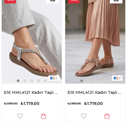
2
2
Elit HML4121 Kadın Taşlı Düz Sandalet Gümüş
Elit HML4121 Kadın Taşlı Düz Sandalet Altın
₺1.719,00
₺1.719,00
₺2.859,90
₺2.859,90