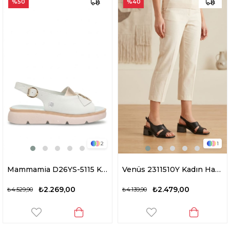
%50
%40
2
1
Mammamia D26YS-5115 Kadın Hakiki Deri Düz Sandalet Su Yeşili
Venüs 2311510Y Kadın Hakiki Deri Topuklu Sandalet Siyah
₺2.269,00
₺2.479,00
₺4.529,90
₺4.139,90