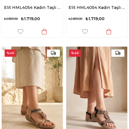
Elit HML4054 Kadın Taşlı Düz Sandalet Siyah
Elit HML4054 Kadın Taşlı Düz Sandalet Beyaz
₺1.719,00
₺1.719,00
₺2.859,90
₺2.859,90
%40
%40