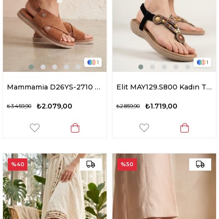
1
1
Mammamia D26YS-2710 Kadın Hakiki Deri Düz Sandalet Taba
Elit MAY129.S800 Kadın Taşlı Düz Sandalet Siyah
₺2.079,00
₺1.719,00
₺3.459,90
₺2.859,90
%40
%50