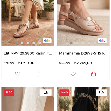
1
2
Elit MAY129.S800 Kadın Taşlı Düz Sandalet Beyaz
Mammamia D26YS-5115 Kadın Hakiki Deri Düz Sandalet Krem
₺1.719,00
₺2.269,00
₺2.859,90
₺4.529,90
%40
%40