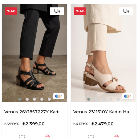
%40
%40
1
1
Venüs 26Y1857227Y Kadın Hakiki Deri Topuklu Sandalet Siyah
Venüs 2311510Y Kadın Hakiki Deri Topuklu Sandalet Bej
₺2.399,00
₺2.479,00
₺3.999,90
₺4.139,90