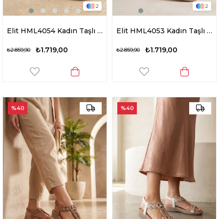
2
2
Elit HML4054 Kadın Taşlı Düz Sandalet Bej
Elit HML4053 Kadın Taşlı Düz Sandalet Siyah
₺1.719,00
₺1.719,00
₺2.859,90
₺2.859,90
%40
%40