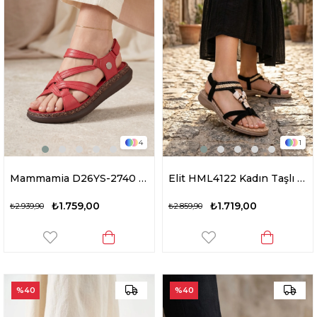
4
1
Mammamia D26YS-2740 Kadın Hakiki Deri Düz Sandalet Kırmızı
Elit HML4122 Kadın Taşlı Düz Sandalet Siyah
₺1.759,00
₺1.719,00
₺2.939,90
₺2.859,90
%40
%40