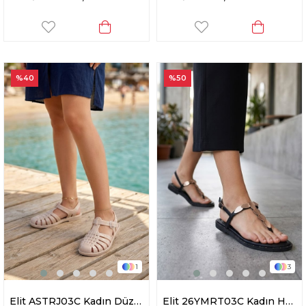
%40
%50
1
3
Elit ASTRJ03C Kadın Düz Sandalet Bej
Elit 26YMRT03C Kadın Hakiki Deri Düz Sandalet Siyah