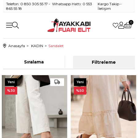
Telefon: 0 850 305 55 17 - Whatsapp Hattı: 0 553
Kargo Takip
-
865 55 18
İletişim
0
Anasayfa
KADIN
Sandalet
Sıralama
Filtreleme
Yeni
Yeni
Ürün
Ürün
%30
%50