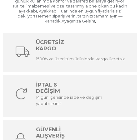
günlük kullanımda konfor ve zarafeti bir araya getiriyor.
Kaliteli malzemesi ve özel tasarımıyla öne çıkan bu kadın
ayakkabı
Ayakkabı Fuar'ında en uygun fiyatlarla sizi
,
bekliyor! Hemen sipariş verin
tarzınızı tamamlayın —
,
Rahatlık Ayağınıza Gelsin!
,
ÜCRETSİZ
KARGO
1500₺ ve üzeri tüm ürünlerde kargo ücretsiz.
İPTAL &
DEĞİŞİM
14 gün içerisinde iade ve değişim
yapabilirsiniz
GÜVENLİ
ALIŞVERİŞ