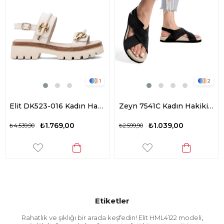
1
2
Elit DK523-016 Kadın Hakiki Deri Düz Sandalet Bej
Zeyn 7541C Kadın Hakiki Deri Düz Sandalet Siyah
₺1.769,00
₺1.039,00
₺4.539,90
₺2.599,90
Etiketler
Rahatlık ve şıklığı bir arada keşfedin! Elit HML4122 modeli
,