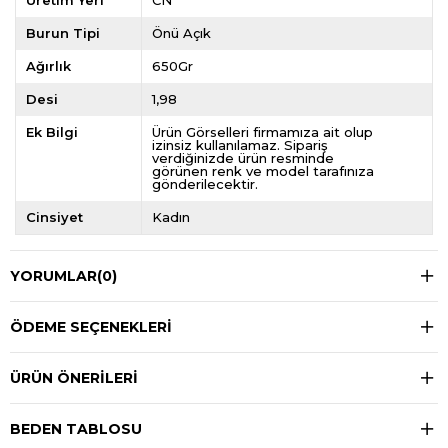
Üretim Yeri
CN
Burun Tipi
Önü Açık
Ağırlık
650Gr
Desi
1,98
Ek Bilgi
Ürün Görselleri firmamıza ait olup
izinsiz kullanılamaz. Sipariş
verdiğinizde ürün resminde
görünen renk ve model tarafınıza
gönderilecektir.
Cinsiyet
Kadın
YORUMLAR
(0)
ÖDEME SEÇENEKLERI
ÜRÜN ÖNERILERI
BEDEN TABLOSU