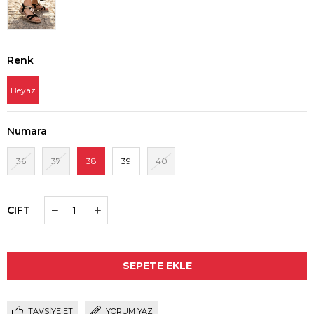
Renk
Beyaz
Numara
36
37
38
39
40
CIFT
TAVSIYE ET
YORUM YAZ