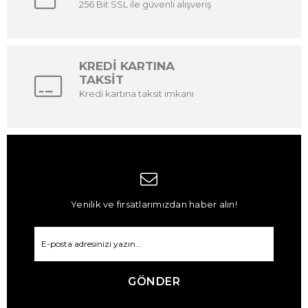
256 Bit SSL ile güvenli alışveriş
KREDİ KARTINA
TAKSİT
Kredi kartına taksit imkanı
Yenilik ve fırsatlarımızdan haber alın!
GÖNDER