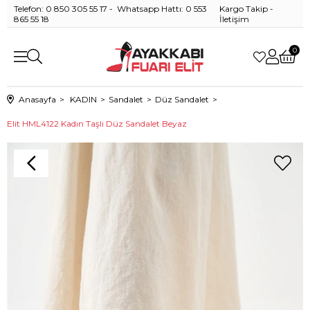
Telefon: 0 850 305 55 17 - Whatsapp Hattı: 0 553
Kargo Takip
-
865 55 18
İletişim
0
Anasayfa
KADIN
Sandalet
Düz Sandalet
Elit HML4122 Kadın Taşlı Düz Sandalet Beyaz