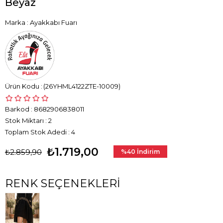
Beyaz
Marka
:
Ayakkabı Fuarı
(26YHML4122ZTE-10009)
Barkod
:
8682906838011
Stok Miktarı
:
2
Toplam Stok Adedi
:
4
₺1.719,00
₺2.859,90
%
40
İndirim
RENK SEÇENEKLERI