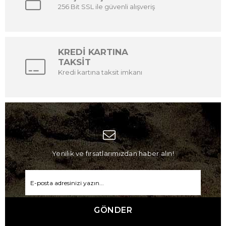
256 Bit SSL ile güvenli alışveriş
KREDİ KARTINA
TAKSİT
Kredi kartına taksit imkanı
Yenilik ve fırsatlarımızdan haber alın!
GÖNDER