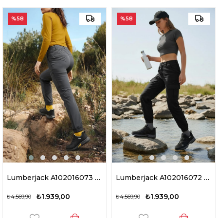
%58
%58
Lumberjack A102016073 5W Shell G 5PR Garson Erkek Outdoor Ayakkabı Siyah - Sarı
Lumberjack A102016072 5W Shell G 5PR Garson Erkek Outdoor Ayakkabı Siyah
₺1.939,00
₺1.939,00
₺4.569,90
₺4.569,90