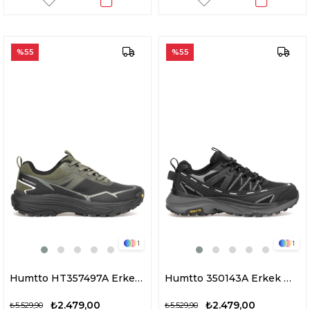
%55
%55
1
1
Humtto HT357497A Erkek Outdoor Ayakkabı Siyah - Haki
Humtto 350143A Erkek Waterproof Outdoor Ayakkabı Siyah
₺2.479,00
₺2.479,00
₺5.529,90
₺5.529,90