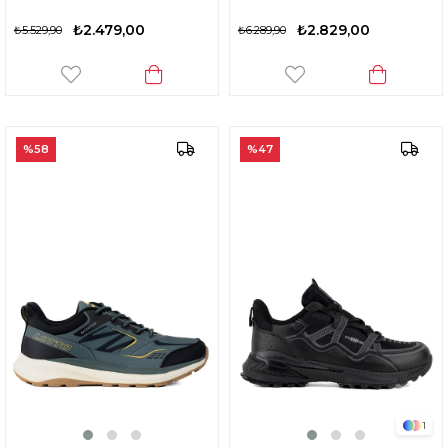
₺2.479,00
₺2.829,00
₺5.529,90
₺6.289,90
%58
%47
1