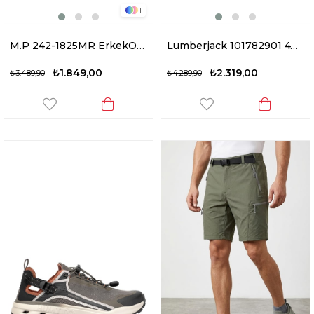
1
M.P 242-1825MR ErkekOutdoor Ayakkabı Füme
Lumberjack 101782901 4W Star 4PR Erkek Outdoor Ayakkabı Gri
₺1.849,00
₺2.319,00
₺3.489,90
₺4.289,90