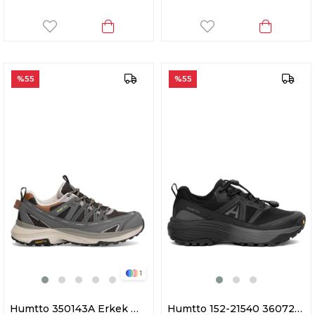
%55
%55
1
Humtto 350143A Erkek Waterproof Outdoor Ayakkabı Füme
Humtto 152-21540 360720A Erkek Klasik Sneaker Siyah