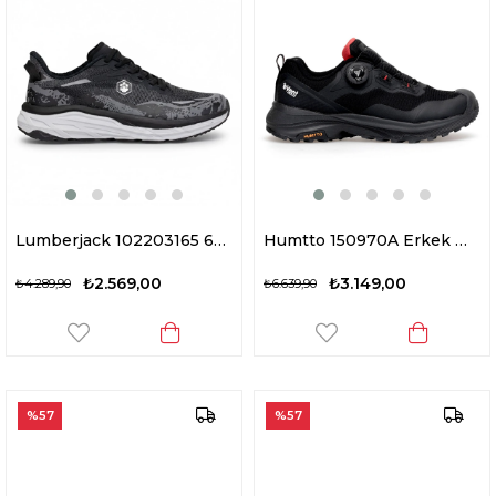
Lumberjack 102203165 6M Tidal 6FX Erkek Outdoor Ayakkabı Siyah
Humtto 150970A Erkek Waterproof Outdoor Ayakkabı Siyah
₺2.569,00
₺3.149,00
₺4.289,90
₺6.639,90
%57
%57