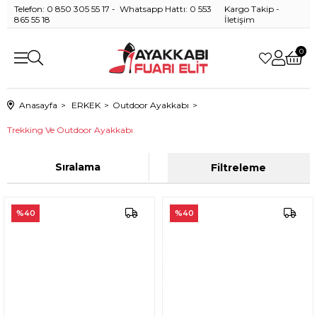
Telefon: 0 850 305 55 17 - Whatsapp Hattı: 0 553
Kargo Takip
-
865 55 18
İletişim
0
Anasayfa
ERKEK
Outdoor Ayakkabı
Trekking Ve Outdoor Ayakkabı
Sıralama
Filtreleme
%40
%40