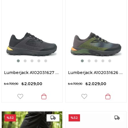
Lumberjack A102031627 5W Terosa 5PR Erkek Outdoor Ayakkabı Siyah
Lumberjack A102031626 5W Terosa 5PR Erkek Outdoor Ayakkabı Haki
₺2.029,00
₺2.029,00
₺4.709,90
₺4.709,90
%52
%52