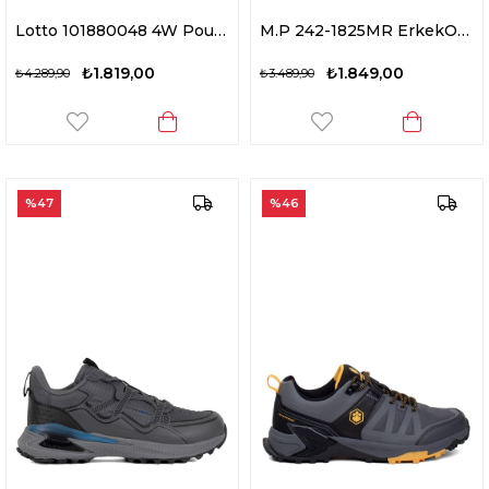
Lotto 101880048 4W Poulo WP 4PR Erkek Outdoor Ayakkabı Petrol
M.P 242-1825MR ErkekOutdoor Ayakkabı Siyah
₺1.819,00
₺1.849,00
₺4.289,90
₺3.489,90
%47
%46