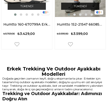
TÜKENDI
TÜKENDI
1
1
Humtto 160-670799A Erkek Trekking Ve Outdoor Ayakkabı Yeşil
Humtto 152-21547 660859A Erkek Outdoor Ayakkabı Haki
₺3.429,00
₺3.599,00
₺5.709,90
₺5.999,90
Erkek Trekking Ve Outdoor Ayakkabı
Modelleri
Doğada geçirilen zamanın keyfi, doğru ekipmanlarla çıkar. Erkekler için
tasarlanmış outdoor ayakkabı modelleri, doğayla uyumu en üst seviyeye
taşır. Trekking ve outdoor ayakkabı, bot ve sandalet modellerini yakından
tanıyarak, doğa ile iç içe geçireceğiniz anların tadını çıkaracaksınız.
Trekking ve Outdoor Ayakkabılar: Adımınızı
Doğru Atın
Trekking Ayakkabılar: