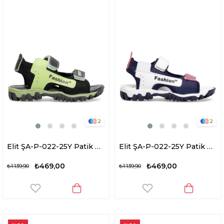
2
2
Elit ŞA-P-022-25Y Patik Erkek Çocuk Düz Sandalet Siyah - Yeşil
Elit ŞA-P-022-25Y Patik Erkek Çocuk Düz Sandalet Lacivert - Kırmızı
₺469,00
₺469,00
₺1.139,90
₺1.139,90