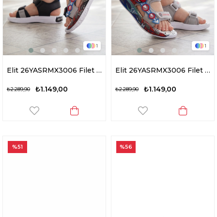
1
1
Elit 26YASRMX3006 Filet Erkek Çocuk Düz Sandalet Siyah
Elit 26YASRMX3006 Filet Erkek Çocuk Düz Sandalet Gri
₺1.149,00
₺1.149,00
₺2.289,90
₺2.289,90
%51
%56