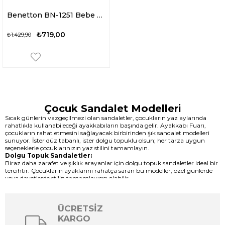
Benetton BN-1251 Bebe Erkek Çocuk Sandalet Beyaz
₺719,00
₺1.429,90
Çocuk Sandalet Modelleri
Sıcak günlerin vazgeçilmezi olan sandaletler, çocukların yaz aylarında
rahatlıkla kullanabileceği ayakkabıların başında gelir. Ayakkabı Fuarı,
çocukların rahat etmesini sağlayacak birbirinden şık sandalet modelleri
sunuyor. İster düz tabanlı, ister dolgu topuklu olsun; her tarza uygun
seçeneklerle çocuklarınızın yaz stilini tamamlayın.
Dolgu Topuk Sandaletler:
Biraz daha zarafet ve şıklık arayanlar için dolgu topuk sandaletler ideal bir
tercihtir. Çocukların ayaklarını rahatça saran bu modeller, özel günlerde
veya davetlerde stilin tamamlayıcısı olabilir.
Düz Tabanlı Sandaletler:
Rahatlık ve fonksiyonellik arayanlar için düz tabanlı sandaletler en doğru
seçenektir. Sıcak günlerde çocukların rahatça dolaşabilmesini sağlar.
ÜCRETSİZ
Topuklu Sandaletler:
Küçük prensesler için topuklu sandaletler, hem zarif hem de sevimli bir
KARGO
seçenektir. Ayakkabı Fuarı'nın farklı renklerde ve desenlerde sunulan