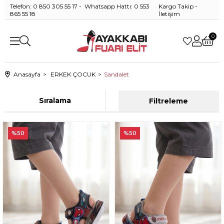
Telefon: 0 850 305 55 17 - Whatsapp Hattı: 0 553
Kargo Takip
-
865 55 18
İletişim
0
Anasayfa
ERKEK ÇOCUK
Sandalet
Sıralama
Filtreleme
%50
%50