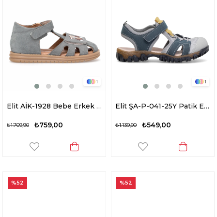
1
1
Elit AİK-1928 Bebe Erkek Çocuk Düz Sandalet Gri
Elit ŞA-P-041-25Y Patik Erkek Çocuk Düz Sandalet Lacivert - Gri
₺759,00
₺549,00
₺1.709,90
₺1.139,90
%52
%52