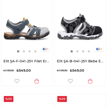
1
1
Elit ŞA-F-041-25Y Filet Erkek Çocuk Düz Sandalet Lacivert - Gri
Elit ŞA-B-041-25Y Bebe Erkek Çocuk Düz Sandalet Siyah
₺549,00
₺549,00
₺1.139,90
₺1.139,90
%59
%59