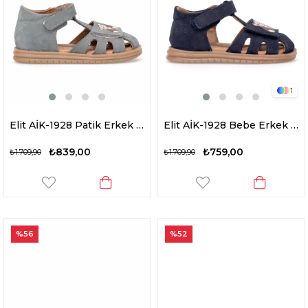
1
Elit AİK-1928 Patik Erkek Çocuk Düz Sandalet Gri
Elit AİK-1928 Bebe Erkek Çocuk Düz Sandalet Lacivert
₺839,00
₺759,00
₺1.709,90
₺1.709,90
%56
%52