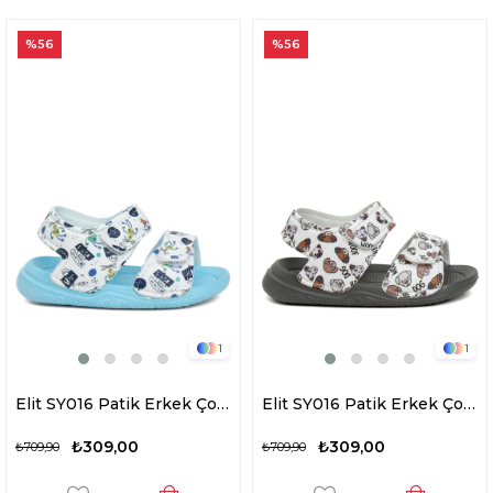
%56
%56
1
1
Elit SY016 Patik Erkek Çocuk Düz Sandalet Mavi
Elit SY016 Patik Erkek Çocuk Düz Sandalet Füme
₺309,00
₺309,00
₺709,90
₺709,90