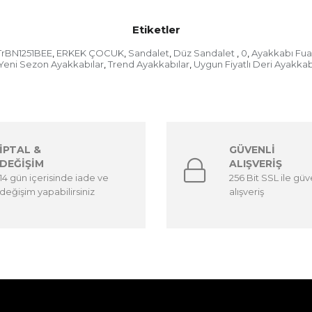
Etiketler
TrBN1251BEE
ERKEK ÇOCUK
Sandalet
Düz Sandalet
0
Ayakkabı Fua
,
,
,
,
,
Yeni Sezon Ayakkabılar
Trend Ayakkabılar
Uygun Fiyatlı Deri Ayakkab
,
,
İPTAL &
GÜVENLİ
DEĞİŞİM
ALIŞVERİŞ
14 gün içerisinde iade ve
256 Bit SSL ile güv
değişim yapabilirsiniz
alışveriş