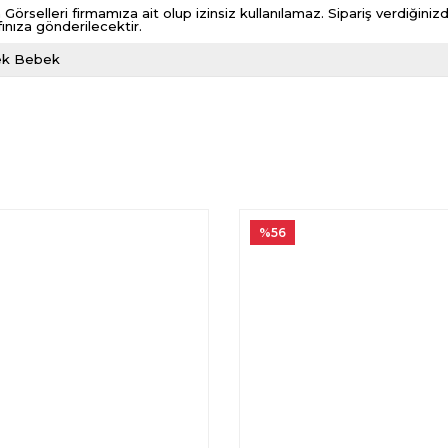
 Görselleri firmamıza ait olup izinsiz kullanılamaz. Sipariş verdiği
fınıza gönderilecektir.
ek Bebek
%56