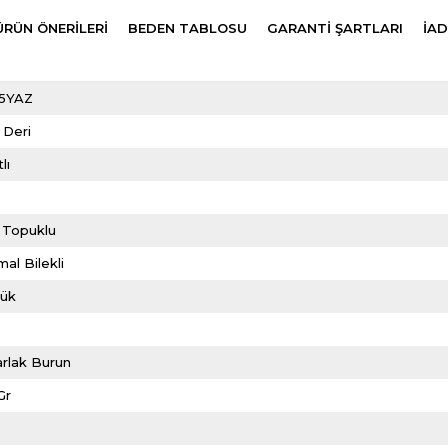
ÜRÜN ÖNERILERI
BEDEN TABLOSU
GARANTİ ŞARTLARI
İAD
5YAZ
 Deri
lı
m
 Topuklu
al Bilekli
lük
rlak Burun
Gr