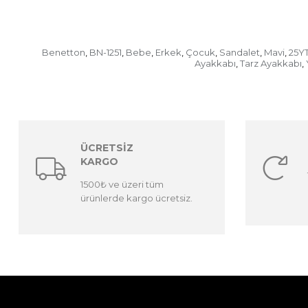
Benetton
BN-1251
Bebe
Erkek
Çocuk
Sandalet
Mavi
25Y
,
,
,
,
,
,
,
Ayakkabı
Tarz Ayakkabı
,
,
ÜCRETSİZ
KARGO
1500₺ ve üzeri tüm
ürünlerde kargo ücretsiz.