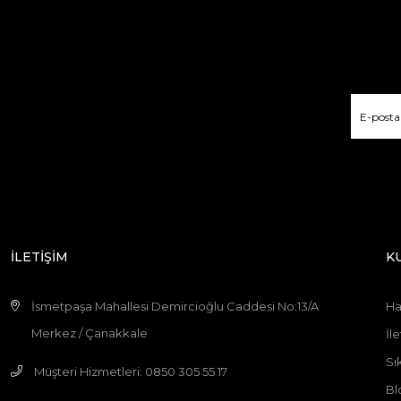
İLETİŞİM
K
İsmetpaşa Mahallesi Demircioğlu Caddesi No:13/A
Ha
Merkez / Çanakkale
İle
Sı
Müşteri Hizmetleri: 0850 305 55 17
Bl