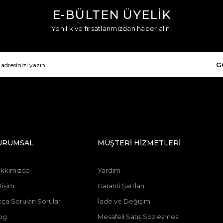
E-BÜLTEN ÜYELİK
Yenilik ve fırsatlarımızdan haber alın!
G
URUMSAL
MÜŞTERİ HİZMETLERİ
kkımızda
Yardım
tişim
Garanti Şartları
kça Sorulan Sorular
İade ve Değişim
og
Mesafeli Satış Sözleşmesi