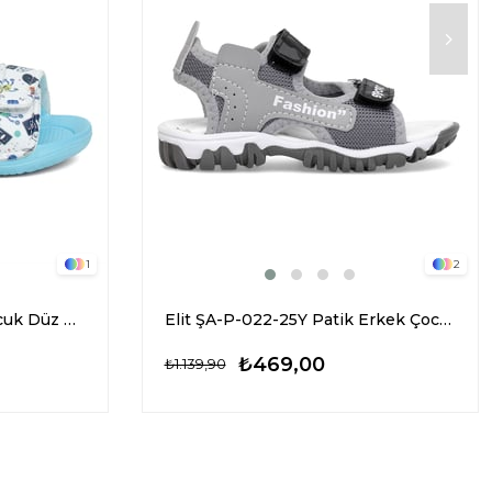
1
2
Elit SY016 Patik Erkek Çocuk Düz Sandalet Mavi
Elit ŞA-P-022-25Y Patik Erkek Çocuk Düz Sandalet Gri
₺469,00
₺1.139,90