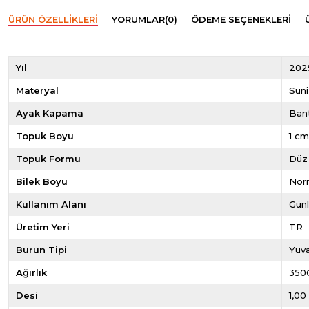
ÜRÜN ÖZELLIKLERI
YORUMLAR
(0)
ÖDEME SEÇENEKLERI
Yıl
202
Materyal
Suni
Ayak Kapama
Bant
Topuk Boyu
1 c
Topuk Formu
Düz
Bilek Boyu
Norm
Kullanım Alanı
Gün
Üretim Yeri
TR
Burun Tipi
Yuva
Ağırlık
350
Desi
1,00