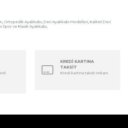
rı
Ortopedik Ayakkabı
Deri Ayakkabı Modelleri
Kaliteli Deri
,
,
,
ı Spor ve Klasik Ayakkabı
,
KREDİ KARTINA
TAKSİT
enli
Kredi kartına taksit imkanı