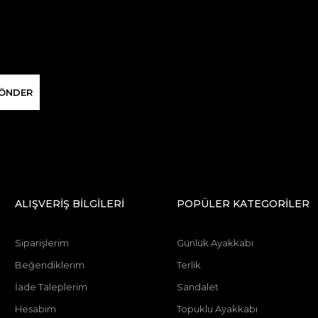
ÖNDER
ALIŞVERİŞ BİLGİLERİ
POPÜLER KATEGORİLER
Siparişlerim
Günlük Ayakkabı
Beğendiklerim
Terlik
İade Taleplerim
Sandalet
Hesabım
Topuklu Ayakkabı