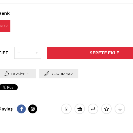
Renk
Mavi
CIFT
TAVSIYE ET
YORUM YAZ
Paylaş