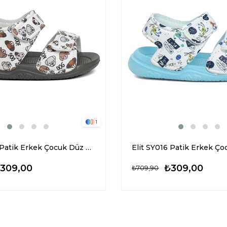
1
Elit SY016 Patik Erkek Çocuk Düz Sandalet Füme
309,00
₺309,00
₺709,90