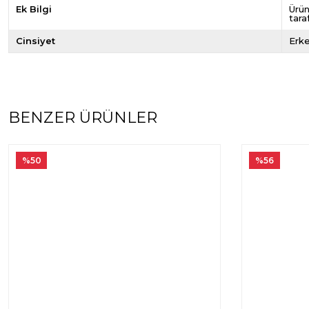
Ek Bilgi
Ürün
tara
Cinsiyet
Erk
BENZER ÜRÜNLER
%50
%56