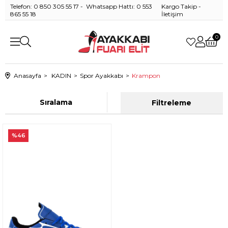
Telefon: 0 850 305 55 17 - Whatsapp Hattı: 0 553
Kargo Takip
-
865 55 18
İletişim
0
Anasayfa
KADIN
Spor Ayakkabı
Krampon
Sıralama
Filtreleme
%46