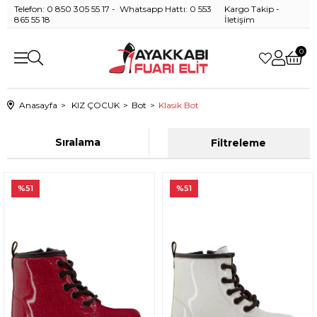
Telefon: 0 850 305 55 17 - Whatsapp Hattı: 0 553
Kargo Takip
-
865 55 18
İletişim
0
Anasayfa
KIZ ÇOCUK
Bot
Klasik Bot
Sıralama
Filtreleme
%51
%51