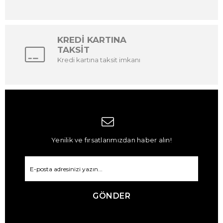
Sneaker botlar, çocuğunuzun enerjik yaşam tarzına uygun olarak
tasarlanmıştır. Hafif ve esnek tabanları ile her türlü aktivite için uygundur.
Yağmur Botları:
Yağmurlu günlerde çocuğunuzun ayaklarını kuru tutacak yağmur
botları, su geçirmez özellikleriyle pratik bir çözümdür. Farklı renk ve desen
KREDİ KARTINA
seçenekleriyle çocuğunuzun zevkine uygun modeller bulunmaktadır.
Ayakkabı Fuarı, çocuklarınızın tarzına ve ihtiyacına uygun bot modelleri
TAKSİT
sunarak hem stil hem de fonksiyonu bir araya getiriyor. Doğru numara ve
Kredi kartına taksit imkanı
uygun kalıpta bir bot seçimi, çocuğunuzun ayak sağlığını korumanızı
sağlar.
Yenilik ve fırsatlarımızdan haber alın!
GÖNDER