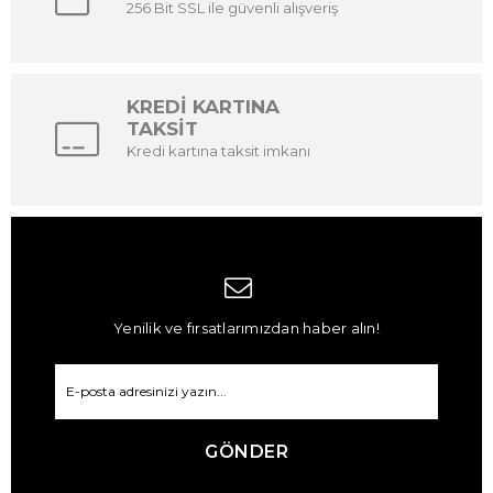
256 Bit SSL ile güvenli alışveriş
KREDİ KARTINA
TAKSİT
Kredi kartına taksit imkanı
Yenilik ve fırsatlarımızdan haber alın!
GÖNDER