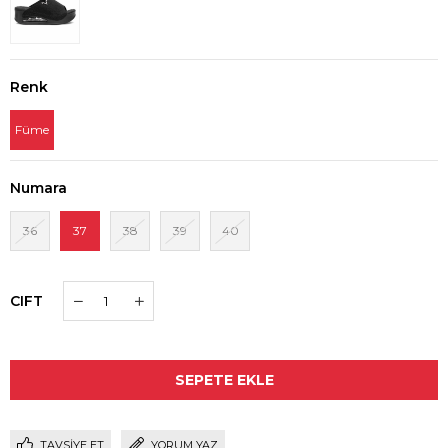
Renk
Füme
Numara
36
37
38
39
40
CIFT
TAVSIYE ET
YORUM YAZ