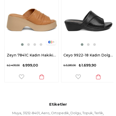
1
Zeyn 7841C Kadın Hakiki Deri Dolgu Topuk Terlik Taba
Ceyo 9922-18 Kadın Dolgu Topuk Terlik Siyah
₺999,00
₺1.699,90
₺2.499,90
₺3.289,90
Etiketler
Muya
31212-8401
Aero
Ortopedik
Dolgu
Topuk
Terlik
,
,
,
,
,
,
,