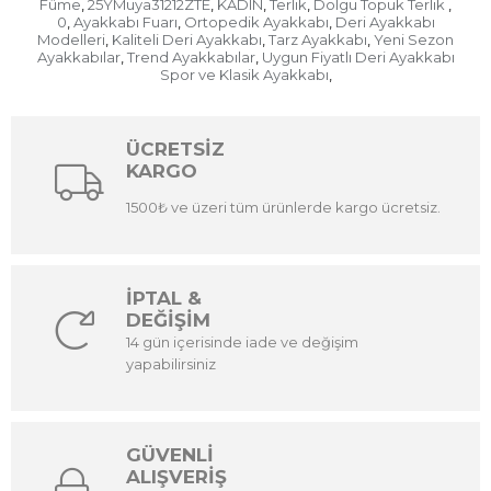
Füme
25YMuya31212ZTE
KADIN
Terlik
Dolgu Topuk Terlik
,
,
,
,
,
0
Ayakkabı Fuarı
Ortopedik Ayakkabı
Deri Ayakkabı
,
,
,
Modelleri
Kaliteli Deri Ayakkabı
Tarz Ayakkabı
Yeni Sezon
,
,
,
Ayakkabılar
Trend Ayakkabılar
Uygun Fiyatlı Deri Ayakkabı
,
,
Spor ve Klasik Ayakkabı
,
ÜCRETSİZ
KARGO
1500₺ ve üzeri tüm ürünlerde kargo ücretsiz.
İPTAL &
DEĞİŞİM
14 gün içerisinde iade ve değişim
yapabilirsiniz
GÜVENLİ
ALIŞVERİŞ