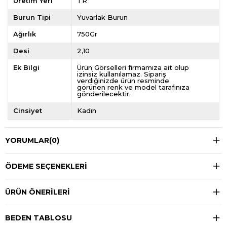
Üretim Yeri
TR
Burun Tipi
Yuvarlak Burun
Ağırlık
750Gr
Desi
2,10
Ek Bilgi
Ürün Görselleri firmamıza ait olup
izinsiz kullanılamaz. Sipariş
verdiğinizde ürün resminde
görünen renk ve model tarafınıza
gönderilecektir.
Cinsiyet
Kadın
YORUMLAR
(0)
ÖDEME SEÇENEKLERI
ÜRÜN ÖNERILERI
BEDEN TABLOSU