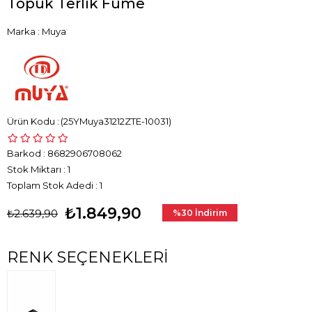
Topuk Terlik Füme
Marka
:
Muya
(25YMuya31212ZTE-10031)
Barkod
:
8682906708062
Stok Miktarı
:
1
Toplam Stok Adedi
:
1
₺1.849,90
₺2.639,90
%
30
İndirim
RENK SEÇENEKLERI