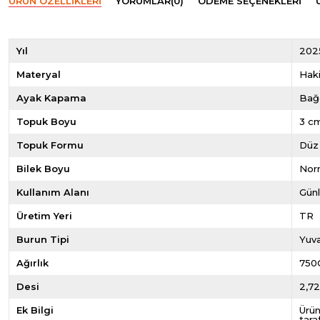
ÜRÜN ÖZELLIKLERI
YORUMLAR
(0)
ÖDEME SEÇENEKLERI
Yıl
202
Materyal
Haki
Ayak Kapama
Bağ
Topuk Boyu
3 c
Topuk Formu
Düz
Bilek Boyu
Norm
Kullanım Alanı
Gün
Üretim Yeri
TR
Burun Tipi
Yuva
Ağırlık
750
Desi
2,7
Ek Bilgi
Ürün
tara