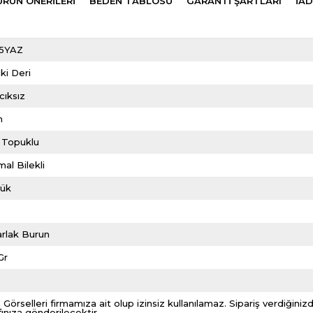
ÜRÜN ÖNERILERI
BEDEN TABLOSU
GARANTİ ŞARTLARI
İAD
5YAZ
ki Deri
cıksız
m
 Topuklu
al Bilekli
lük
rlak Burun
Gr
2
 Görselleri firmamıza ait olup izinsiz kullanılamaz. Sipariş verdiği
fınıza gönderilecektir.