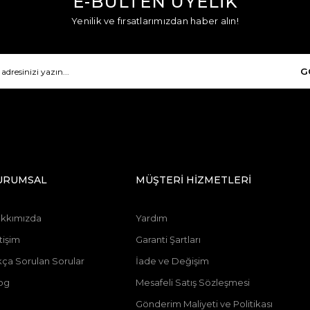
E-BÜLTEN ÜYELİK
Yenilik ve fırsatlarımızdan haber alın!
G
URUMSAL
MÜŞTERİ HİZMETLERİ
kkımızda
Yardım
tişim
Garanti Şartları
kça Sorulan Sorular
İade ve Değişim
og
Mesafeli Satış Sözleşmesi
Gönderim Maliyeti ve Politikası