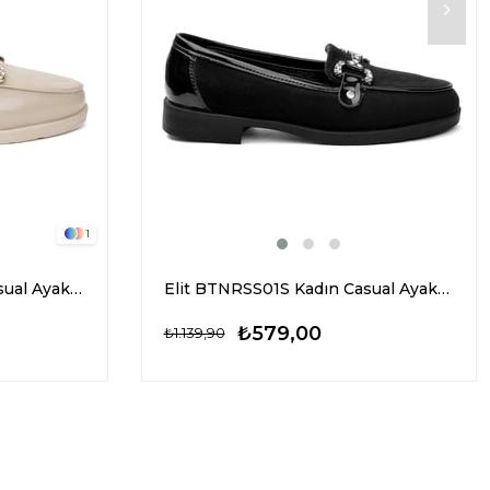
1
Elit BTNRSS01R Kadın Casual Ayakkabı Bej
Elit BTNRSS01S Kadın Casual Ayakkabı Siyah
₺579,00
₺1.139,90