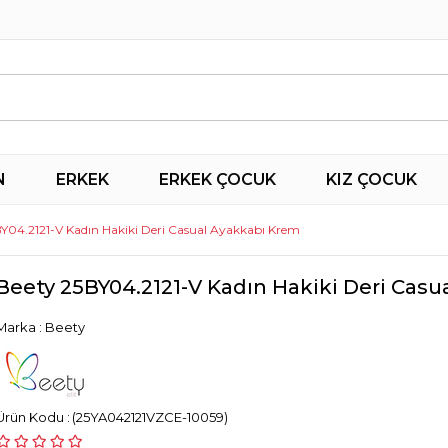
N
ERKEK
ERKEK ÇOCUK
KIZ ÇOCUK
Y04.2121-V Kadın Hakiki Deri Casual Ayakkabı Krem
Beety 25BY04.2121-V Kadın Hakiki Deri Cas
Marka
:
Beety
(25YA042121VZCE-10059)