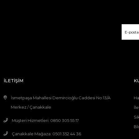
İLETİŞİM
K
İsmetpaşa Mahallesi Demircioğlu Caddesi No:13/A
Ha
Merkez / Çanakkale
İle
Sı
Müşteri Hizmetleri: 0850 305 55 17
Bl
Çanakkale Mağaza: 0501 352 44 36