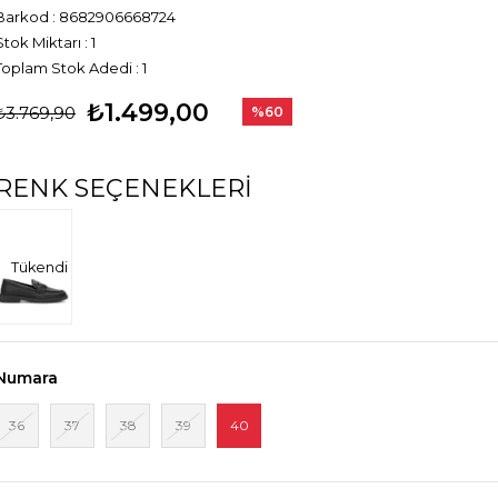
Barkod
:
8682906668724
Stok Miktarı
:
1
Toplam Stok Adedi
:
1
₺1.499,00
₺3.769,90
%
60
İndirim
RENK SEÇENEKLERI
Tükendi
Numara
36
37
38
39
40