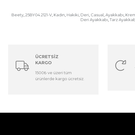
Beety
25BY04.2121-V
Kadın
Hakiki
Deri
Casual
Ayakkabı
Kre
,
,
,
,
,
,
,
Deri Ayakkabı
Tarz Ayakkab
,
ÜCRETSİZ
KARGO
1500₺ ve üzeri tüm
ürünlerde kargo ücretsiz.