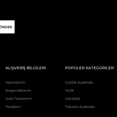
ÖNDER
ALIŞVERİŞ BİLGİLERİ
POPÜLER KATEGORİLER
Siparişlerim
Günlük Ayakkabı
Beğendiklerim
Terlik
İade Taleplerim
Sandalet
Hesabım
Topuklu Ayakkabı