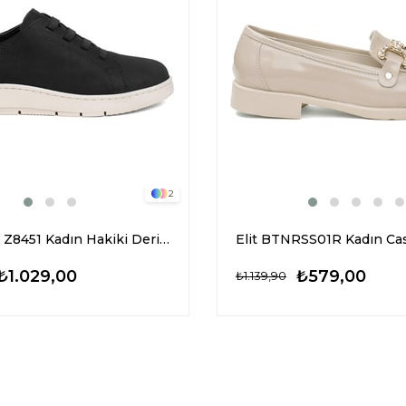
2
Elit KN035 Z8451 Kadın Hakiki Deri Casual Ayakkabı Siyah
₺1.029,00
₺579,00
₺1.139,90