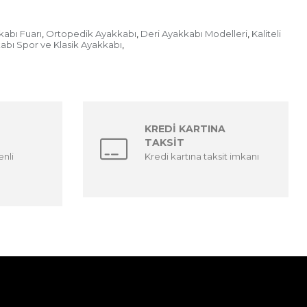
abı Fuarı
Ortopedik Ayakkabı
Deri Ayakkabı Modelleri
Kaliteli
,
,
,
kabı Spor ve Klasik Ayakkabı
,
KREDİ KARTINA
TAKSİT
enli
Kredi kartına taksit imkanı