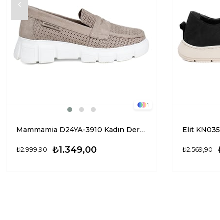
1
Mammamia D24YA-3910 Kadın Deri Casual Ayakkabı Gri
₺1.349,00
₺2.999,90
₺2.569,90