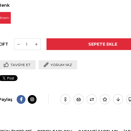
Renk
Krem
CIFT
TAVSIYE ET
YORUM YAZ
Paylaş