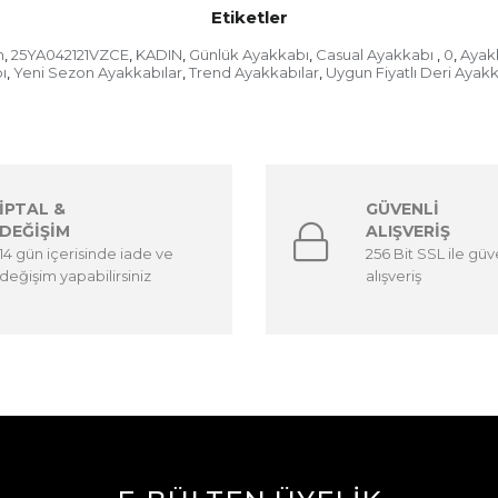
Etiketler
m
25YA042121VZCE
KADIN
Günlük Ayakkabı
Casual Ayakkabı
0
Ayakk
,
,
,
,
,
,
ı
Yeni Sezon Ayakkabılar
Trend Ayakkabılar
Uygun Fiyatlı Deri Ayak
,
,
,
İPTAL &
GÜVENLİ
DEĞİŞİM
ALIŞVERİŞ
14 gün içerisinde iade ve
256 Bit SSL ile güv
değişim yapabilirsiniz
alışveriş