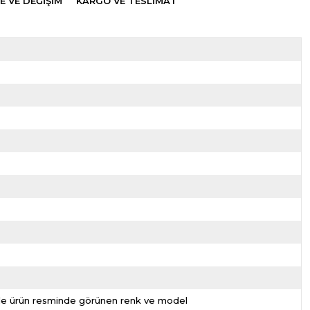
E VE DEĞİŞİM
KARGO VE TESLİMAT
nizde ürün resminde görünen renk ve model