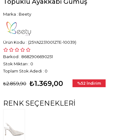
Topuklu Ayakkabı Gümüş
Marka
:
Beety
(25YA2231001ZTE-10039)
Barkod
:
8682906690251
Stok Miktarı
:
0
Toplam Stok Adedi
:
0
₺1.369,00
₺2.859,90
%
52
İndirim
RENK SEÇENEKLERI