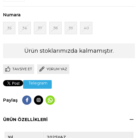
Numara
35
36
37
38
39
40
Ürün stoklarımızda kalmamıştır.
TAVSIYE ET
YORUM YAZ
Telegram
Paylaş
ÜRÜN ÖZELLIKLERI
Yıl
2025YAZ