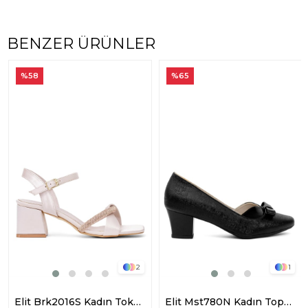
BENZER ÜRÜNLER
%58
%65
2
1
Elit Brk2016S Kadın Tokalı Klasik Topuklu Ayakkabı Ten
Elit Mst780N Kadın Topuklu Ayakkabı Siyah