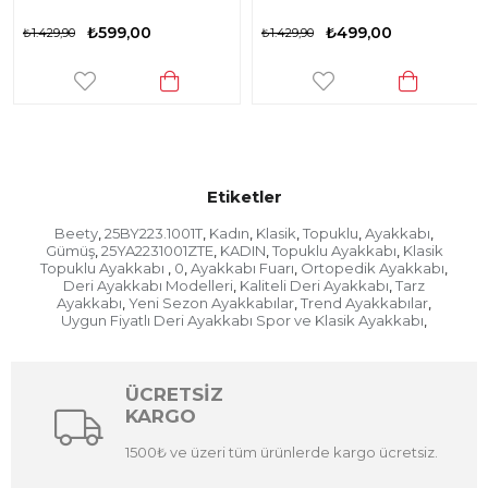
₺599,00
₺499,00
₺1.429,90
₺1.429,90
Etiketler
Beety
25BY223.1001T
Kadın
Klasik
Topuklu
Ayakkabı
,
,
,
,
,
,
Gümüş
25YA2231001ZTE
KADIN
Topuklu Ayakkabı
Klasik
,
,
,
,
Topuklu Ayakkabı
0
Ayakkabı Fuarı
Ortopedik Ayakkabı
,
,
,
,
Deri Ayakkabı Modelleri
Kaliteli Deri Ayakkabı
Tarz
,
,
Ayakkabı
Yeni Sezon Ayakkabılar
Trend Ayakkabılar
,
,
,
Uygun Fiyatlı Deri Ayakkabı Spor ve Klasik Ayakkabı
,
ÜCRETSİZ
KARGO
1500₺ ve üzeri tüm ürünlerde kargo ücretsiz.