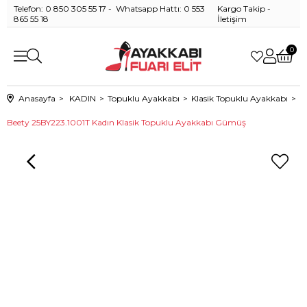
Telefon: 0 850 305 55 17 - Whatsapp Hattı: 0 553
Kargo Takip
-
865 55 18
İletişim
0
Anasayfa
KADIN
Topuklu Ayakkabı
Klasik Topuklu Ayakkabı
Beety 25BY223.1001T Kadın Klasik Topuklu Ayakkabı Gümüş