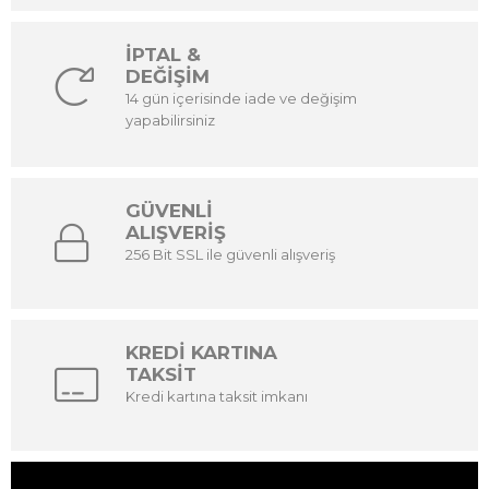
İPTAL &
DEĞİŞİM
14 gün içerisinde iade ve değişim
yapabilirsiniz
GÜVENLİ
ALIŞVERİŞ
256 Bit SSL ile güvenli alışveriş
KREDİ KARTINA
TAKSİT
Kredi kartına taksit imkanı