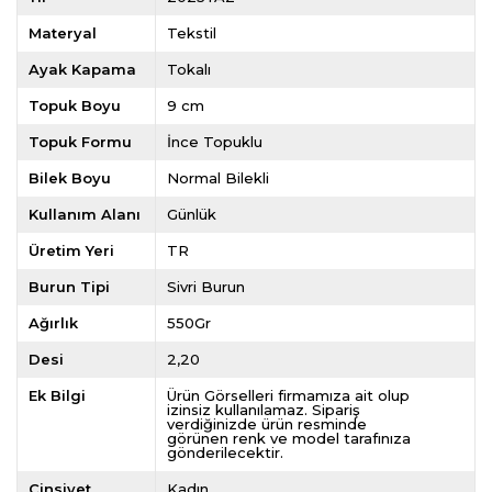
Materyal
Tekstil
Ayak Kapama
Tokalı
Topuk Boyu
9 cm
Topuk Formu
İnce Topuklu
Bilek Boyu
Normal Bilekli
Kullanım Alanı
Günlük
Üretim Yeri
TR
Burun Tipi
Sivri Burun
Ağırlık
550Gr
Desi
2,20
Ek Bilgi
Ürün Görselleri firmamıza ait olup
izinsiz kullanılamaz. Sipariş
verdiğinizde ürün resminde
görünen renk ve model tarafınıza
gönderilecektir.
Cinsiyet
Kadın