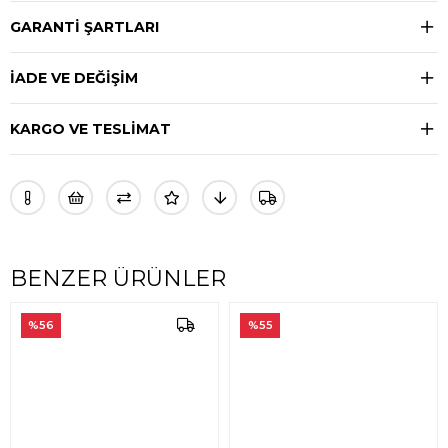
GARANTİ ŞARTLARI
İADE VE DEĞİŞİM
KARGO VE TESLİMAT
BENZER ÜRÜNLER
%56
%55