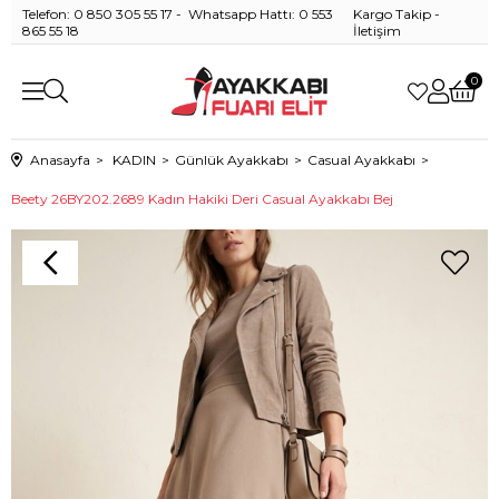
Telefon: 0 850 305 55 17 - Whatsapp Hattı: 0 553
Kargo Takip
-
865 55 18
İletişim
0
Anasayfa
KADIN
Günlük Ayakkabı
Casual Ayakkabı
Beety 26BY202.2689 Kadın Hakiki Deri Casual Ayakkabı Bej