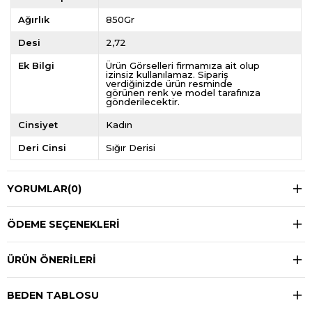
Ağırlık
850Gr
Desi
2,72
Ek Bilgi
Ürün Görselleri firmamıza ait olup
izinsiz kullanılamaz. Sipariş
verdiğinizde ürün resminde
görünen renk ve model tarafınıza
gönderilecektir.
Cinsiyet
Kadın
Deri Cinsi
Sığır Derisi
YORUMLAR
(0)
ÖDEME SEÇENEKLERI
ÜRÜN ÖNERILERI
BEDEN TABLOSU