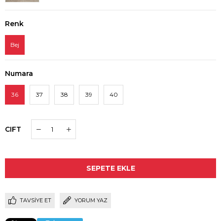
Renk
Bej
Numara
36
37
38
39
40
CIFT
TAVSIYE ET
YORUM YAZ