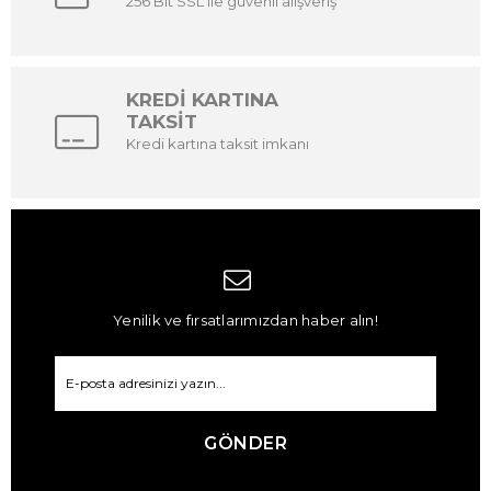
256 Bit SSL ile güvenli alışveriş
KREDİ KARTINA
TAKSİT
Kredi kartına taksit imkanı
Yenilik ve fırsatlarımızdan haber alın!
GÖNDER