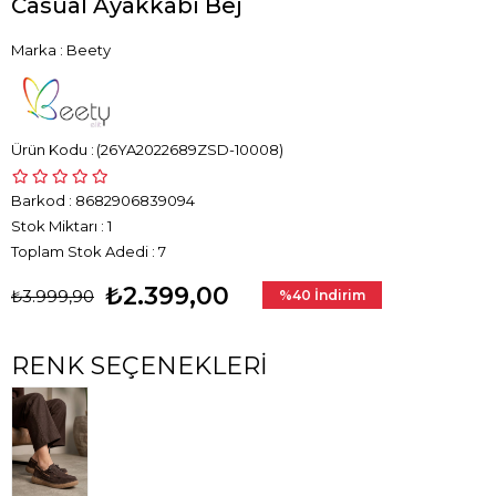
Casual Ayakkabı Bej
Marka
:
Beety
(26YA2022689ZSD-10008)
Barkod
:
8682906839094
Stok Miktarı
:
1
Toplam Stok Adedi
:
7
₺2.399,00
₺3.999,90
%
40
İndirim
RENK SEÇENEKLERI