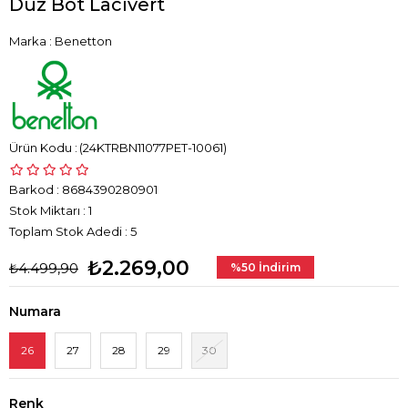
Düz Bot Lacivert
Marka
:
Benetton
(24KTRBN11077PET-10061)
Barkod
:
8684390280901
Stok Miktarı
:
1
Toplam Stok Adedi
:
5
₺2.269,00
₺4.499,90
%
50
İndirim
Numara
26
27
28
29
30
Renk