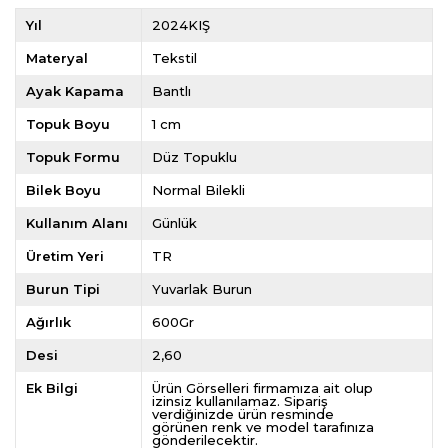
Yıl
2024KIŞ
Materyal
Tekstil
Ayak Kapama
Bantlı
Topuk Boyu
1 cm
Topuk Formu
Düz Topuklu
Bilek Boyu
Normal Bilekli
Kullanım Alanı
Günlük
Üretim Yeri
TR
Burun Tipi
Yuvarlak Burun
Ağırlık
600Gr
Desi
2,60
Ek Bilgi
Ürün Görselleri firmamıza ait olup
izinsiz kullanılamaz. Sipariş
verdiğinizde ürün resminde
görünen renk ve model tarafınıza
gönderilecektir.