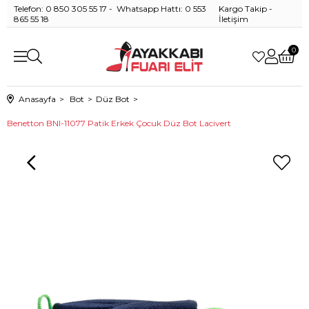
Telefon: 0 850 305 55 17 - Whatsapp Hattı: 0 553
Kargo Takip
-
865 55 18
İletişim
0
Anasayfa
Bot
Düz Bot
Benetton BNI-11077 Patik Erkek Çocuk Düz Bot Lacivert