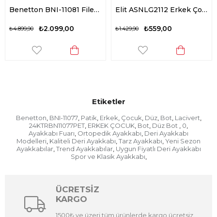
Benetton BNI-11081 Filet Erkek Çocuk Düz Bot Petrol
Elit ASNLG2112 Erkek Çocuk Düz Bot Siyah
₺2.099,00
₺559,00
899,90
₺1.429,90
₺1.42
Etiketler
Benetton
BNI-11077
Patik
Erkek
Çocuk
Düz
Bot
Lacivert
,
,
,
,
,
,
,
,
24KTRBN11077PET
ERKEK ÇOCUK
Bot
Düz Bot
0
,
,
,
,
,
Ayakkabı Fuarı
Ortopedik Ayakkabı
Deri Ayakkabı
,
,
Modelleri
Kaliteli Deri Ayakkabı
Tarz Ayakkabı
Yeni Sezon
,
,
,
Ayakkabılar
Trend Ayakkabılar
Uygun Fiyatlı Deri Ayakkabı
,
,
Spor ve Klasik Ayakkabı
,
ÜCRETSİZ
KARGO
1500₺ ve üzeri tüm ürünlerde kargo ücretsiz.