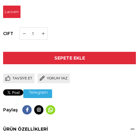
Lacivert
CIFT
TAVSIYE ET
YORUM YAZ
Telegram
Paylaş
ÜRÜN ÖZELLIKLERI