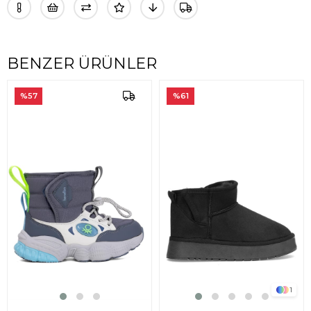
BENZER ÜRÜNLER
57
%61
%6
1