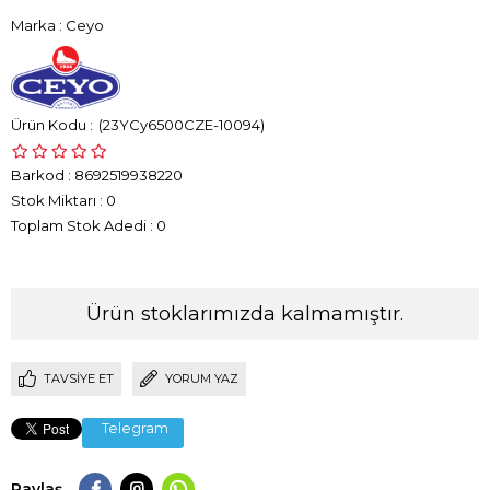
Marka
:
Ceyo
(23YCy6500CZE-10094)
Barkod
:
8692519938220
Stok Miktarı
:
0
Toplam Stok Adedi
:
0
Ürün stoklarımızda kalmamıştır.
TAVSIYE ET
YORUM YAZ
Telegram
Paylaş