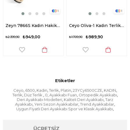
1
1
Zeyn 7866S Kadın Hakiki Deri Düz Terlik Siyah
Ceyo Oliva-1 Kadın Terlik Altın
₺949,00
₺989,90
90
₺1.709,90
₺1.859,90
Etiketler
Ceyo
6500
Kadın
Terlik
Platin
23YCy6500CZE
KADIN
,
,
,
,
,
,
,
Terlik
Düz Terlik
0
Ayakkabı Fuarı
Ortopedik Ayakkabı
,
,
,
,
,
Deri Ayakkabı Modelleri
Kaliteli Deri Ayakkabı
Tarz
,
,
Ayakkabı
Yeni Sezon Ayakkabılar
Trend Ayakkabılar
,
,
,
Uygun Fiyatlı Deri Ayakkabı Spor ve Klasik Ayakkabı
,
ÜCRETSİZ