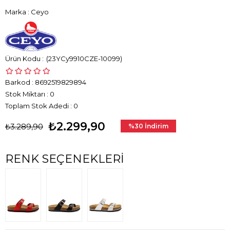
Marka
:
Ceyo
(23YCy9910CZE-10099)
Barkod
:
8692519829894
Stok Miktarı
:
0
Toplam Stok Adedi
:
0
₺2.299,90
₺3.289,90
%
30
İndirim
RENK SEÇENEKLERI