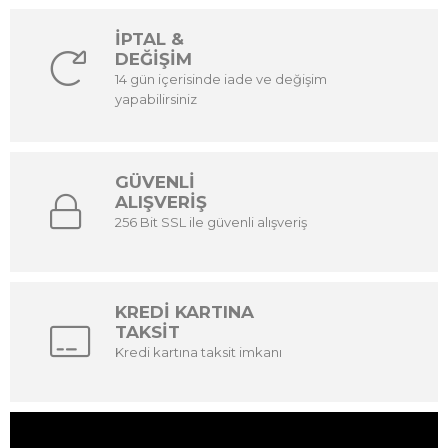
İPTAL &
DEĞİŞİM
14 gün içerisinde iade ve değişim
yapabilirsiniz
GÜVENLİ
ALIŞVERİŞ
256 Bit SSL ile güvenli alışveriş
KREDİ KARTINA
TAKSİT
Kredi kartına taksit imkanı