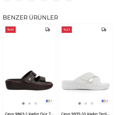
BENZER ÜRÜNLER
%45
%23
1
2
Ceyo 9863-1 Kadın Düz Terlik Kahverengi
Ceyo 9975-10 Kadın Terlik Beyaz