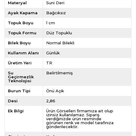
Materyal
Suni Deri
Ayak Kapama
Bağcıksız
Topuk Boyu
1 cm
Topuk Formu
Düz Topuklu
Bilek Boyu
Normal Bilekli
Kullanım Alanı
Günlük
Üretim Yeri
TR
Su
Belirtilmemiş
Geçirmezlik
Teknolojisi
Burun Tipi
Önü Açık
Desi
2,86
Ek Bilgi
Ürün Görselleri firmamıza ait olup
izinsiz kullanılamaz. Sipariş
verdiğinizde ürün resminde
görünen renk ve model tarafınıza
gönderilecektir.