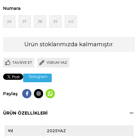
Numara
36
37
38
39
40
Ürün stoklarımızda kalmamıştır.
TAVSIYE ET
YORUM YAZ
Telegram
Paylaş
ÜRÜN ÖZELLIKLERI
Yıl
2025YAZ