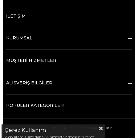
İLETİŞİM
KURUMSAL
MÜŞTERİ HİZMETLERİ
ALIŞVERİŞ BİLGİLERİ
POPÜLER KATEGORİLER
© 2020 Ayakkabı Fuarı Elit- Tüm hakları saklıdır.
Çerez Kullanımı
Web sitemiz size daha iyi hizmet vermek için çerez