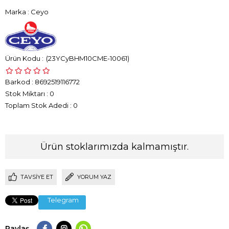
Marka
:
Ceyo
(23YCyBHM10CME-10061)
Barkod
:
8692519116772
Stok Miktarı
:
0
Toplam Stok Adedi
:
0
Ürün stoklarımızda kalmamıştır.
TAVSIYE ET
YORUM YAZ
Telegram
Paylaş