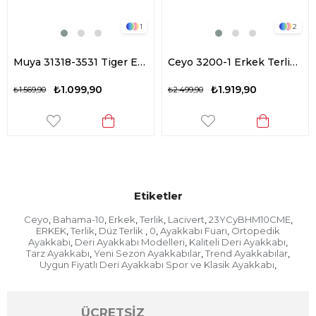
1
2
Muya 31318-3531 Tiger Erkek Ortopedik Düz Terlik Siyah
Ceyo 3200-1 Erkek Terlik Kahverengi
₺1.099,90
₺1.919,90
₺1.569,90
₺2.499,90
Etiketler
Ceyo
Bahama-10
Erkek
Terlik
Lacivert
23YCyBHM10CME
,
,
,
,
,
,
ERKEK
Terlik
Düz Terlik
0
Ayakkabı Fuarı
Ortopedik
,
,
,
,
,
Ayakkabı
Deri Ayakkabı Modelleri
Kaliteli Deri Ayakkabı
,
,
,
Tarz Ayakkabı
Yeni Sezon Ayakkabılar
Trend Ayakkabılar
,
,
,
Uygun Fiyatlı Deri Ayakkabı Spor ve Klasik Ayakkabı
,
ÜCRETSİZ