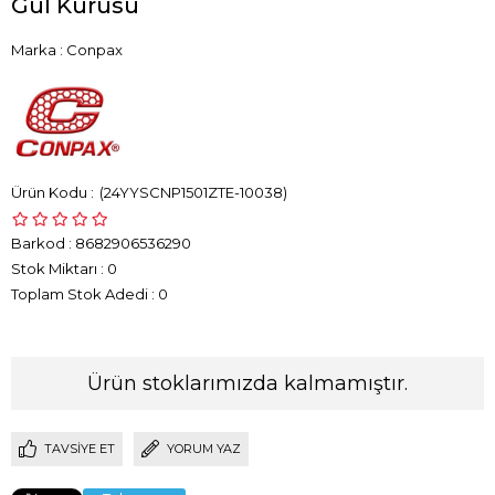
Gül Kurusu
Marka
:
Conpax
(24YYSCNP1501ZTE-10038)
Barkod
:
8682906536290
Stok Miktarı
:
0
Toplam Stok Adedi
:
0
Ürün stoklarımızda kalmamıştır.
TAVSIYE ET
YORUM YAZ