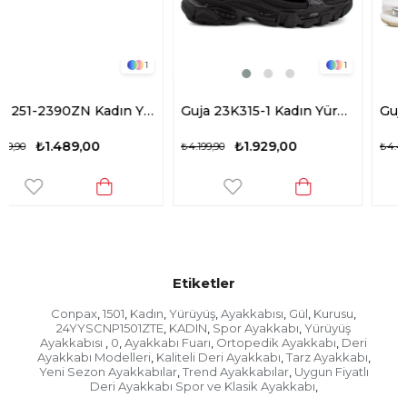
1
1
M.P 251-2390ZN Kadın Yürüyüş Ayakkabısı Beyaz
Guja 23K315-1 Kadın Yürüyüş Ayakkabısı Siyah
₺1.929,00
₺2.089,00
₺4.199,90
₺4.499,90
Etiketler
Conpax
1501
Kadın
Yürüyüş
Ayakkabısı
Gül
Kurusu
,
,
,
,
,
,
,
24YYSCNP1501ZTE
KADIN
Spor Ayakkabı
Yürüyüş
,
,
,
Ayakkabısı
0
Ayakkabı Fuarı
Ortopedik Ayakkabı
Deri
,
,
,
,
Ayakkabı Modelleri
Kaliteli Deri Ayakkabı
Tarz Ayakkabı
,
,
,
Yeni Sezon Ayakkabılar
Trend Ayakkabılar
Uygun Fiyatlı
,
,
Deri Ayakkabı Spor ve Klasik Ayakkabı
,