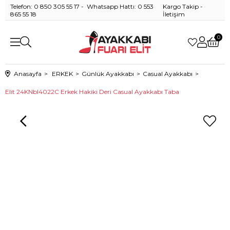
Telefon: 0 850 305 55 17 - Whatsapp Hattı: 0 553
Kargo Takip
-
865 55 18
İletişim
0
Anasayfa
ERKEK
Günlük Ayakkabı
Casual Ayakkabı
Elit 24KNbl4022C Erkek Hakiki Deri Casual Ayakkabı Taba