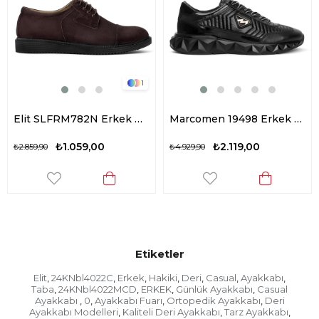
1
Elit SLFRM782N Erkek Hakiki Deri Casual Ayakkabı Kahverengi
Marcomen 19498 Erkek Hakiki Deri Casual Ayakkabı Siyah
₺1.059,00
₺2.119,00
₺2.859,90
₺4.929,90
Etiketler
Elit
24KNbl4022C
Erkek
Hakiki
Deri
Casual
Ayakkabı
,
,
,
,
,
,
,
Taba
24KNbl4022MCD
ERKEK
Günlük Ayakkabı
Casual
,
,
,
,
Ayakkabı
0
Ayakkabı Fuarı
Ortopedik Ayakkabı
Deri
,
,
,
,
Ayakkabı Modelleri
Kaliteli Deri Ayakkabı
Tarz Ayakkabı
,
,
,