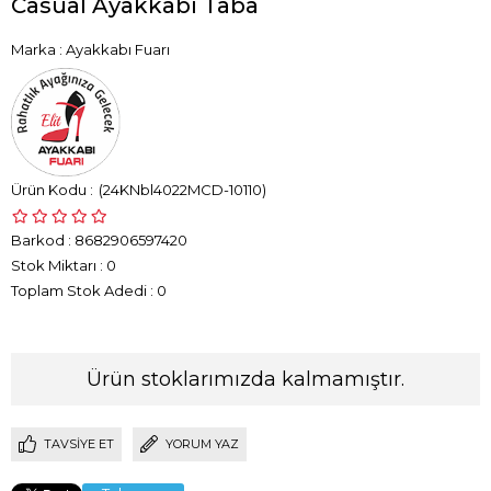
Casual Ayakkabı Taba
Marka
:
Ayakkabı Fuarı
(24KNbl4022MCD-10110)
Barkod
:
8682906597420
Stok Miktarı
:
0
Toplam Stok Adedi
:
0
Ürün stoklarımızda kalmamıştır.
TAVSIYE ET
YORUM YAZ