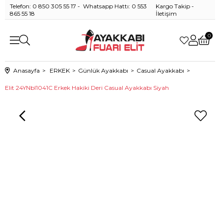
Telefon: 0 850 305 55 17 - Whatsapp Hattı: 0 553
Kargo Takip
-
865 55 18
İletişim
0
Anasayfa
ERKEK
Günlük Ayakkabı
Casual Ayakkabı
Elit 24YNbl1041C Erkek Hakiki Deri Casual Ayakkabı Siyah