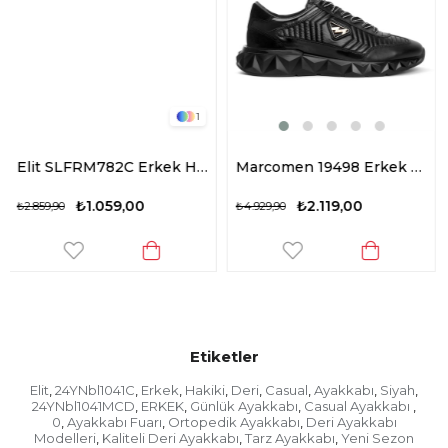
1
Elit SLFRM782C Erkek Hakiki Deri Casual Ayakkabı Kahverengi
Marcomen 19498 Erkek Hakiki Deri Casual Ayakkabı Siyah
₺2.119,00
₺1.909,00
₺4.929,90
₺4.329,90
Etiketler
Elit
24YNbl1041C
Erkek
Hakiki
Deri
Casual
Ayakkabı
Siyah
,
,
,
,
,
,
,
,
24YNbl1041MCD
ERKEK
Günlük Ayakkabı
Casual Ayakkabı
,
,
,
,
0
Ayakkabı Fuarı
Ortopedik Ayakkabı
Deri Ayakkabı
,
,
,
Modelleri
Kaliteli Deri Ayakkabı
Tarz Ayakkabı
Yeni Sezon
,
,
,