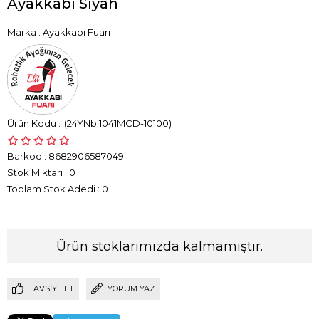
Ayakkabı Siyah
Marka
:
Ayakkabı Fuarı
(24YNbl1041MCD-10100)
Barkod
:
8682906587049
Stok Miktarı
:
0
Toplam Stok Adedi
:
0
Ürün stoklarımızda kalmamıştır.
TAVSIYE ET
YORUM YAZ