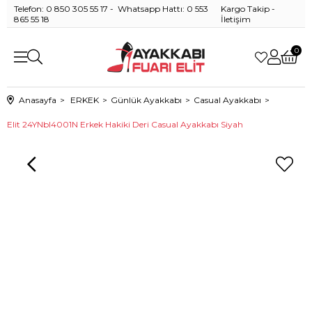
Telefon: 0 850 305 55 17 - Whatsapp Hattı: 0 553
Kargo Takip
-
865 55 18
İletişim
0
Anasayfa
ERKEK
Günlük Ayakkabı
Casual Ayakkabı
Elit 24YNbl4001N Erkek Hakiki Deri Casual Ayakkabı Siyah