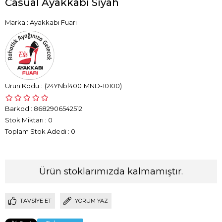
Casual Ayakkabı Siyah
Marka
:
Ayakkabı Fuarı
(24YNbl4001MND-10100)
Barkod
:
8682906542512
Stok Miktarı
:
0
Toplam Stok Adedi
:
0
Ürün stoklarımızda kalmamıştır.
TAVSIYE ET
YORUM YAZ