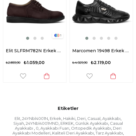
1
Elit SLFRM782N Erkek Hakiki Deri Casual Ayakkabı Kahverengi
Marcomen 19498 Erkek Hakiki Deri Casual Ayakkabı Siyah
₺1.059,00
₺2.119,00
₺2.859,90
₺4.929,90
Etiketler
Elit
24YNbl4001N
Erkek
Hakiki
Deri
Casual
Ayakkabı
,
,
,
,
,
,
,
Siyah
24YNbl4001MND
ERKEK
Günlük Ayakkabı
Casual
,
,
,
,
Ayakkabı
0
Ayakkabı Fuarı
Ortopedik Ayakkabı
Deri
,
,
,
,
Ayakkabı Modelleri
Kaliteli Deri Ayakkabı
Tarz Ayakkabı
,
,
,