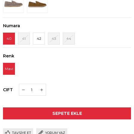
Numara
40
41
42
43
44
Renk
Mavi
CIFT
TAVSIYE ET
YORUM YAZ