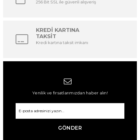
256 Bit SSL ile güvenli alışveriş
KREDİ KARTINA
TAKSİT
Kredi kartına taksit imkanı
Yenilik ve fırsatlarımızdan haber alın!
GÖNDER