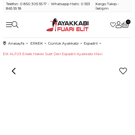
Telefon: 0 850 305 55 17 - Whatsapp Hattı: 0 553
Kargo Takip
-
865 55 18
İletişim
0
Anasayfa
ERKEK
Günlük Ayakkabı
Espadril
Elit ALF03 Erkek Hakiki Süet Deri Espadril Ayakkabı Mavi