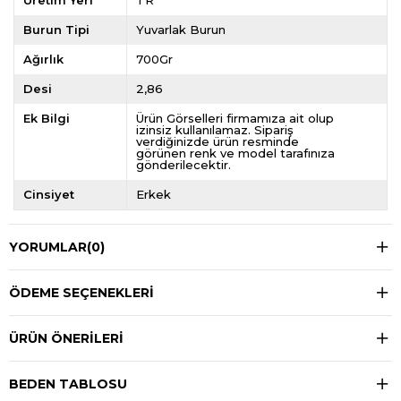
Üretim Yeri
TR
Burun Tipi
Yuvarlak Burun
Ağırlık
700Gr
Desi
2,86
Ek Bilgi
Ürün Görselleri firmamıza ait olup
izinsiz kullanılamaz. Sipariş
verdiğinizde ürün resminde
görünen renk ve model tarafınıza
gönderilecektir.
Cinsiyet
Erkek
YORUMLAR
(0)
ÖDEME SEÇENEKLERI
ÜRÜN ÖNERILERI
BEDEN TABLOSU