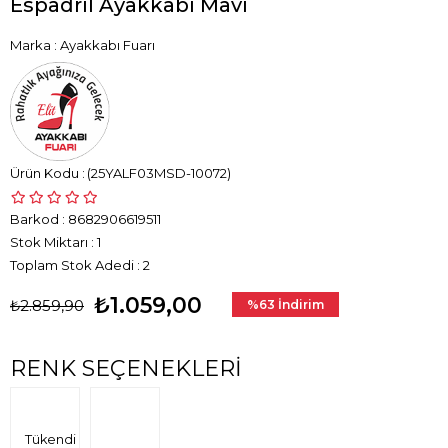
Espadril Ayakkabı Mavi
Marka
:
Ayakkabı Fuarı
(25YALF03MSD-10072)
Barkod
:
8682906619511
Stok Miktarı
:
1
Toplam Stok Adedi
:
2
₺1.059,00
₺2.859,90
%
63
İndirim
RENK SEÇENEKLERI
Tükendi