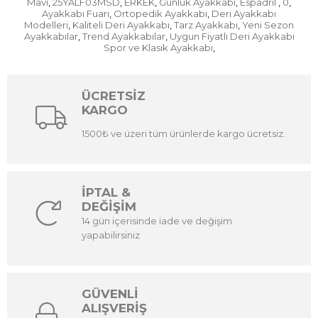
Mavi
25YALF03MSD
ERKEK
Günlük Ayakkabı
Espadril
0
,
,
,
,
,
,
Ayakkabı Fuarı
Ortopedik Ayakkabı
Deri Ayakkabı
,
,
Modelleri
Kaliteli Deri Ayakkabı
Tarz Ayakkabı
Yeni Sezon
,
,
,
Ayakkabılar
Trend Ayakkabılar
Uygun Fiyatlı Deri Ayakkabı
,
,
Spor ve Klasik Ayakkabı
,
ÜCRETSİZ
KARGO
1500₺ ve üzeri tüm ürünlerde kargo ücretsiz.
İPTAL &
DEĞİŞİM
14 gün içerisinde iade ve değişim
yapabilirsiniz
GÜVENLİ
ALIŞVERİŞ