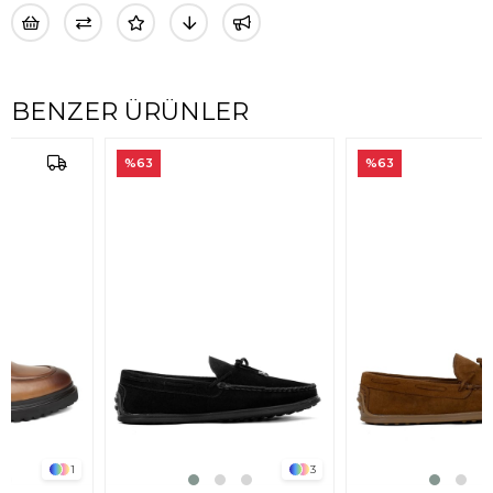
BENZER ÜRÜNLER
%63
%63
3
3