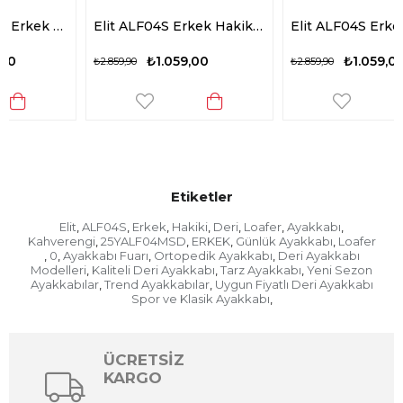
Elit ALF04S Erkek Hakiki Deri Loafer Ayakkabı Siyah
Elit ALF04S Erkek Hakiki Deri Loafer Ayakkabı Taba
₺1.059,00
₺1.059,00
₺2.859,90
₺2.859,90
Etiketler
Elit
ALF04S
Erkek
Hakiki
Deri
Loafer
Ayakkabı
,
,
,
,
,
,
,
Kahverengi
25YALF04MSD
ERKEK
Günlük Ayakkabı
Loafer
,
,
,
,
0
Ayakkabı Fuarı
Ortopedik Ayakkabı
Deri Ayakkabı
,
,
,
,
Modelleri
Kaliteli Deri Ayakkabı
Tarz Ayakkabı
Yeni Sezon
,
,
,
Ayakkabılar
Trend Ayakkabılar
Uygun Fiyatlı Deri Ayakkabı
,
,
Spor ve Klasik Ayakkabı
,
ÜCRETSİZ
KARGO