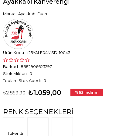
Ayakkabı Kahverengi
Marka
:
Ayakkabı Fuarı
(25YALF04MSD-10043)
Barkod
:
8682906623297
Stok Miktarı
:
0
Toplam Stok Adedi
:
0
₺1.059,00
₺2.859,90
%
63
İndirim
RENK SEÇENEKLERI
Tükendi