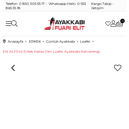
Telefon: 0 850 305 55 17 - Whatsapp Hattı: 0 553
Kargo Takip
-
865 55 18
İletişim
0
Anasayfa
ERKEK
Günlük Ayakkabı
Loafer
Elit ALF04S Erkek Hakiki Deri Loafer Ayakkabı Kahverengi