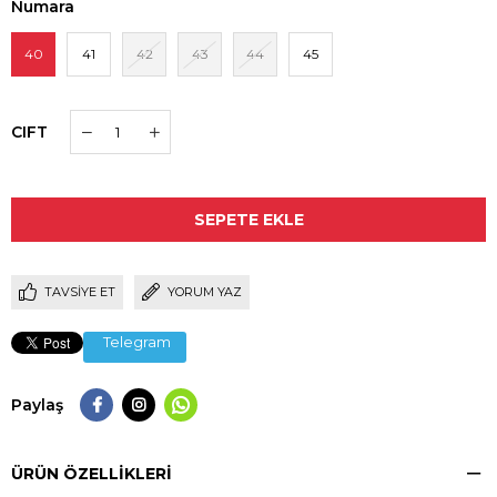
Numara
40
41
42
43
44
45
CIFT
TAVSIYE ET
YORUM YAZ
Telegram
Paylaş
ÜRÜN ÖZELLIKLERI