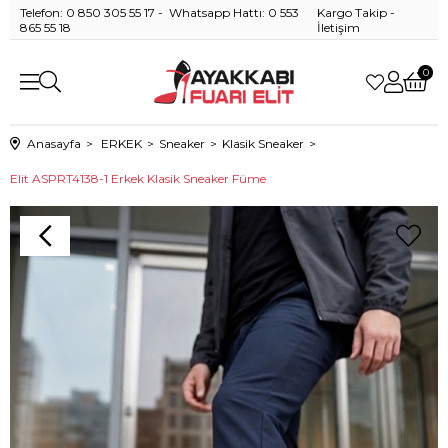
Telefon: 0 850 305 55 17 - Whatsapp Hattı: 0 553
Kargo Takip
-
865 55 18
İletişim
0
Anasayfa
ERKEK
Sneaker
Klasik Sneaker
Elit ASPRT4138-1 Erkek Klasik Sneaker Füme