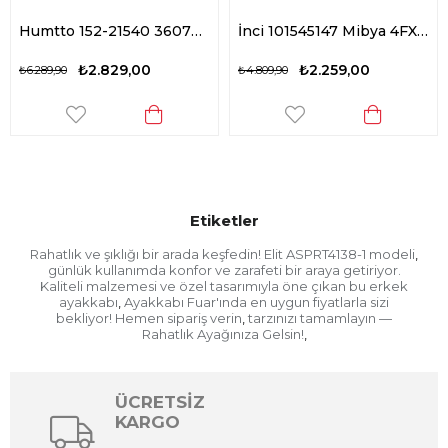
Humtto 152-21540 360720A Erkek Klasik Sneaker Siyah
İnci 101545147 Mibya 4FX Erkek Klasik Sneaker Beyaz
₺2.829,00
₺2.259,00
₺6.289,90
₺4.809,90
Etiketler
Rahatlık ve şıklığı bir arada keşfedin! Elit ASPRT4138-1 modeli
,
günlük kullanımda konfor ve zarafeti bir araya getiriyor.
Kaliteli malzemesi ve özel tasarımıyla öne çıkan bu erkek
ayakkabı
Ayakkabı Fuar'ında en uygun fiyatlarla sizi
,
bekliyor! Hemen sipariş verin
tarzınızı tamamlayın —
,
Rahatlık Ayağınıza Gelsin!
,
ÜCRETSİZ
KARGO