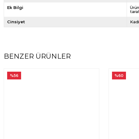
Ek Bilgi
Ürün
tara
Cinsiyet
Kad
BENZER ÜRÜNLER
%56
%60