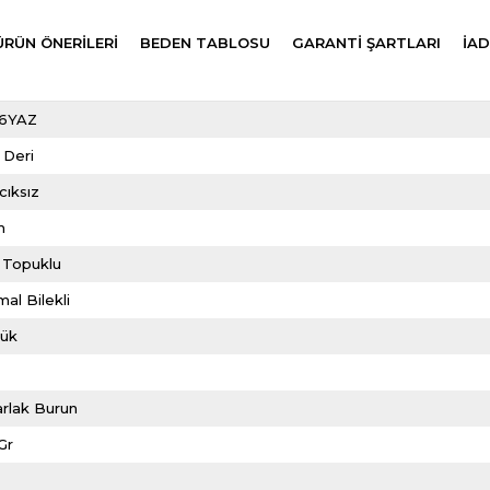
ÜRÜN ÖNERILERI
BEDEN TABLOSU
GARANTİ ŞARTLARI
İAD
6YAZ
 Deri
cıksız
m
 Topuklu
al Bilekli
lük
rlak Burun
Gr