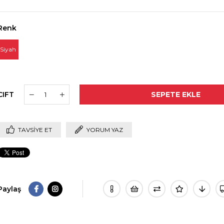
Renk
Siyah
CIFT
TAVSIYE ET
YORUM YAZ
Paylaş