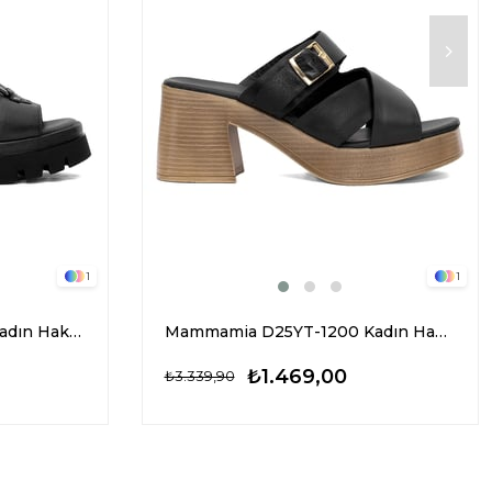
1
1
Mammamia D25YT-1655 Kadın Hakiki Deri Topuklu Terlik Siyah
Mammamia D25YT-1200 Kadın Hakiki Deri Topuklu Terlik Siyah
₺1.469,00
₺3.339,90