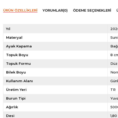
ÜRÜN ÖZELLIKLERI
YORUMLAR
(0)
ÖDEME SEÇENEKLERI
Yıl
202
Materyal
Suni
Ayak Kapama
Bağ
Topuk Boyu
8 c
Topuk Formu
Düz
Bilek Boyu
Norm
Kullanım Alanı
Gün
Üretim Yeri
TR
Burun Tipi
Yuva
Ağırlık
500
Desi
1,80