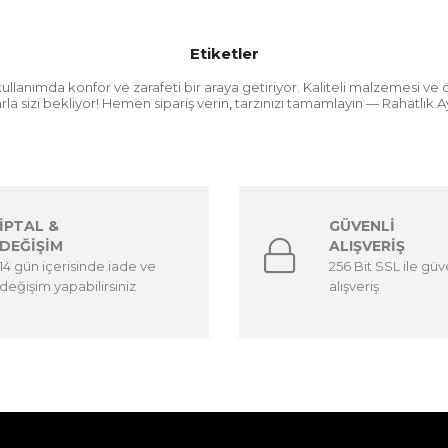
Etiketler
ullanımda konfor ve zarafeti bir araya getiriyor. Kaliteli malzemesi ve
rla sizi bekliyor! Hemen sipariş verin
tarzınızı tamamlayın — Rahatlık A
,
İPTAL &
GÜVENLİ
DEĞİŞİM
ALIŞVERİŞ
14 gün içerisinde iade ve
256 Bit SSL ile güv
değişim yapabilirsiniz
alışveriş