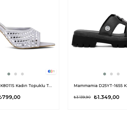
1
Elit PM161 K8011S Kadın Topuklu Terlik Gümüş
₺799,00
₺1.349,00
₺3.139,90