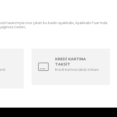
 özel tasarımıyla öne çıkan bu kadın ayakkabı
Ayakkabı Fuar'ında
,
yağınıza Gelsin!
,
KREDİ KARTINA
TAKSİT
enli
Kredi kartına taksit imkanı