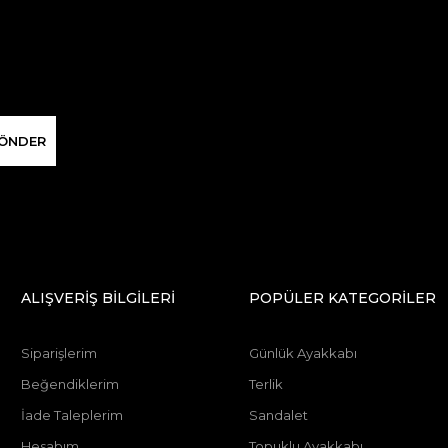
ÖNDER
ALIŞVERİŞ BİLGİLERİ
POPÜLER KATEGORİLER
Siparişlerim
Günlük Ayakkabı
Beğendiklerim
Terlik
İade Taleplerim
Sandalet
Hesabım
Topuklu Ayakkabı