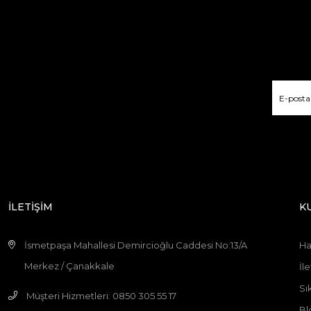
İLETİŞİM
K
İsmetpaşa Mahallesi Demircioğlu Caddesi No:13/A
Ha
Merkez / Çanakkale
İle
Sı
Müşteri Hizmetleri: 0850 305 55 17
Bl