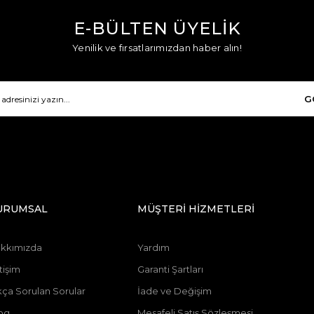
E-BÜLTEN ÜYELİK
Yenilik ve fırsatlarımızdan haber alın!
G
URUMSAL
MÜŞTERİ HİZMETLERİ
kkımızda
Yardım
tişim
Garanti Şartları
kça Sorulan Sorular
İade ve Değişim
og
Mesafeli Satış Sözleşmesi