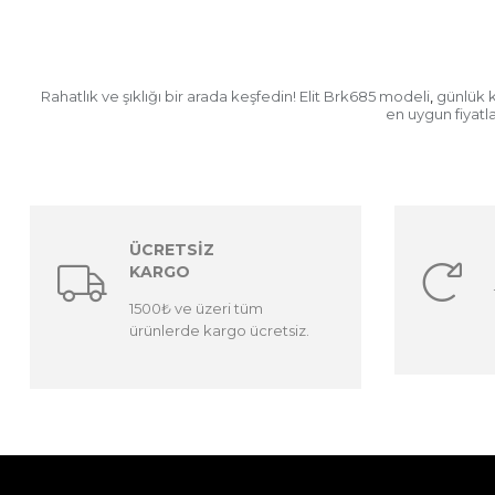
Rahatlık ve şıklığı bir arada keşfedin! Elit Brk685 modeli
günlük k
,
en uygun fiyatla
ÜCRETSİZ
KARGO
1500₺ ve üzeri tüm
ürünlerde kargo ücretsiz.