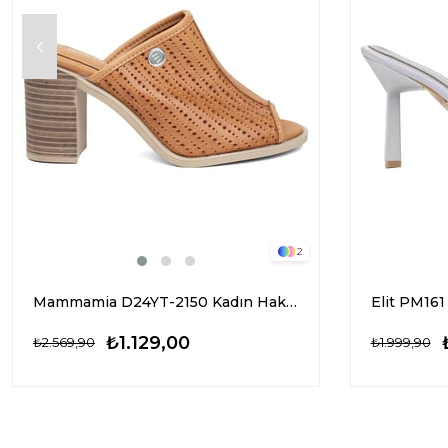
2
Mammamia D24YT-2150 Kadın Hakiki Deri Topuklu Terl Taba
₺1.129,00
₺2.569,90
₺1.999,90