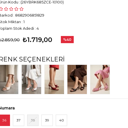
(26YBRK685ZCE-10100)
Barkod
:
8682906851829
Stok Miktarı
:
1
Toplam Stok Adedi
:
4
₺1.719,00
₺2.859,90
%
40
İndirim
RENK SEÇENEKLERI
Numara
36
37
38
39
40