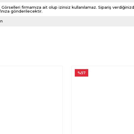
 Görselleri firmamıza ait olup izinsiz kullanılamaz. Sipariş verdiği
fınıza gönderilecektir.
ın
%57