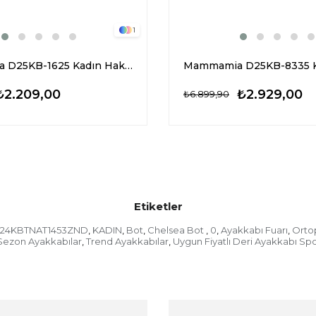
1
Mammamia D25KB-1625 Kadın Hakiki Nubuk Deri Chelsea Bot Siyah
₺2.209,00
₺2.929,00
₺6.899,90
Etiketler
24KBTNAT1453ZND
KADIN
Bot
Chelsea Bot
0
Ayakkabı Fuarı
Orto
,
,
,
,
,
,
Sezon Ayakkabılar
Trend Ayakkabılar
Uygun Fiyatlı Deri Ayakkabı Spo
,
,