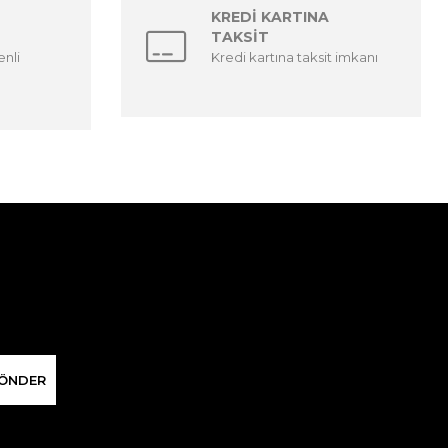
KREDİ KARTINA
TAKSİT
enli
Kredi kartına taksit imkanı
ÖNDER