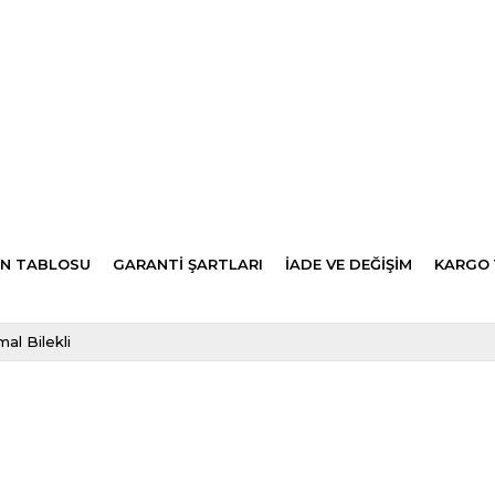
N TABLOSU
GARANTİ ŞARTLARI
İADE VE DEĞİŞİM
KARGO 
al Bilekli