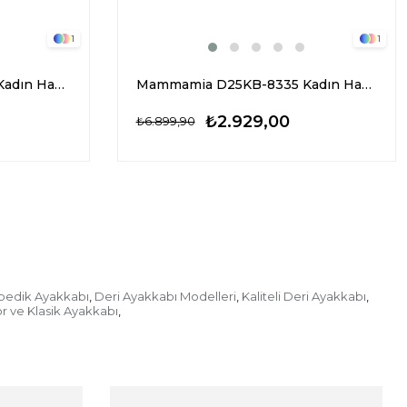
1
1
Mammamia D25KB-8335 Kadın Hakiki Nubuk Deri Chelsea Bot Siyah
Mammamia D25KB-8335 Kadın Hakiki Nubuk Deri Chelsea Bot Taba
₺2.929,00
₺6.899,90
pedik Ayakkabı
Deri Ayakkabı Modelleri
Kaliteli Deri Ayakkabı
,
,
,
r ve Klasik Ayakkabı
,