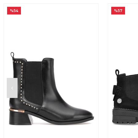
%54
%57