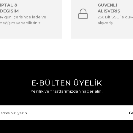
İPTAL &
GÜVENLİ
DEĞİŞİM
ALIŞVERİŞ
14 gün içerisinde iade ve
256 Bit SSL ile güv
değişim yapabilirsiniz
alışveriş
E-BÜLTEN ÜYELİK
Yenilik ve fırsatlarımızdan haber alın!
G