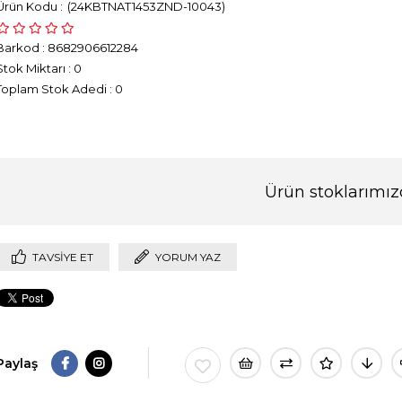
(24KBTNAT1453ZND-10043)
Barkod
:
8682906612284
Stok Miktarı
:
0
Toplam Stok Adedi
:
0
Ürün stoklarımız
TAVSIYE ET
YORUM YAZ
Paylaş