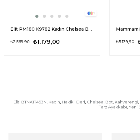
1
Elit PM180 K9782 Kadın Chelsea Bot Siyah
₺1.179,00
₺2.569,90
₺5.139,90
Elit
BTNAT1453N
Kadın
Hakiki
Deri
Chelsea
Bot
Kahverengi
,
,
,
,
,
,
,
,
Tarz Ayakkabı
Yeni 
,