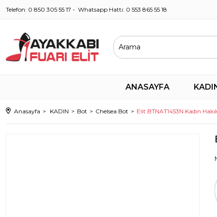
Telefon: 0 850 305 55 17 - Whatsapp Hattı: 0 553 865 55 18
ANASAYFA
KADI
Anasayfa
KADIN
Bot
Chelsea Bot
Elit BTNAT1453N Kadın Hakik