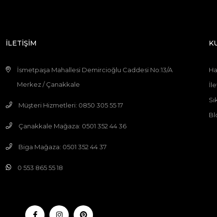
İLETİŞİM
K
İsmetpaşa Mahallesi Demircioğlu Caddesi No:13/A
Ha
Merkez / Çanakkale
İle
Sı
Müşteri Hizmetleri: 0850 305 55 17
Bl
Çanakkale Mağaza: 0501 352 44 36
Biga Mağaza: 0501 352 44 37
0 553 865 55 18