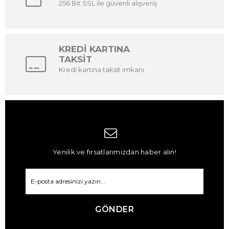
256 Bit SSL ile güvenli alışveriş
KREDİ KARTINA
TAKSİT
Kredi kartına taksit imkanı
Yenilik ve fırsatlarımızdan haber alın!
GÖNDER