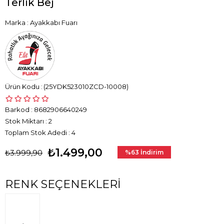
Terlik Bej
Marka
:
Ayakkabı Fuarı
(25YDK523010ZCD-10008)
Barkod
:
8682906640249
Stok Miktarı
:
2
Toplam Stok Adedi
:
4
₺1.499,00
₺3.999,90
%
63
İndirim
RENK SEÇENEKLERI