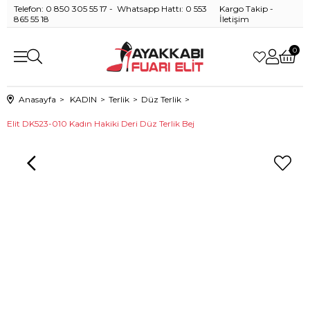
Telefon: 0 850 305 55 17 - Whatsapp Hattı: 0 553
Kargo Takip
-
865 55 18
İletişim
0
Anasayfa
KADIN
Terlik
Düz Terlik
Elit DK523-010 Kadın Hakiki Deri Düz Terlik Bej