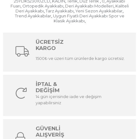
25YDK523010ZCD
KADIN
Terlik
Düz Terlik
0
Ayakkabı
,
,
,
,
,
Fuarı
Ortopedik Ayakkabı
Deri Ayakkabı Modelleri
Kaliteli
,
,
,
Deri Ayakkabı
Tarz Ayakkabı
Yeni Sezon Ayakkabılar
,
,
,
Trend Ayakkabılar
Uygun Fiyatlı Deri Ayakkabı Spor ve
,
Klasik Ayakkabı
,
ÜCRETSİZ
KARGO
1500₺ ve üzeri tüm ürünlerde kargo ücretsiz.
İPTAL &
DEĞİŞİM
14 gün içerisinde iade ve değişim
yapabilirsiniz
GÜVENLİ
ALIŞVERİŞ