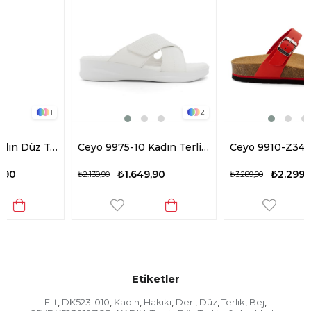
2
3
Ceyo 9975-10 Kadın Terlik Beyaz
Ceyo 9910-Z34 Kadın Terlik Kırmızı
₺1.649,90
₺2.299,90
₺2.139,90
₺3.289,90
Etiketler
Elit
DK523-010
Kadın
Hakiki
Deri
Düz
Terlik
Bej
,
,
,
,
,
,
,
,