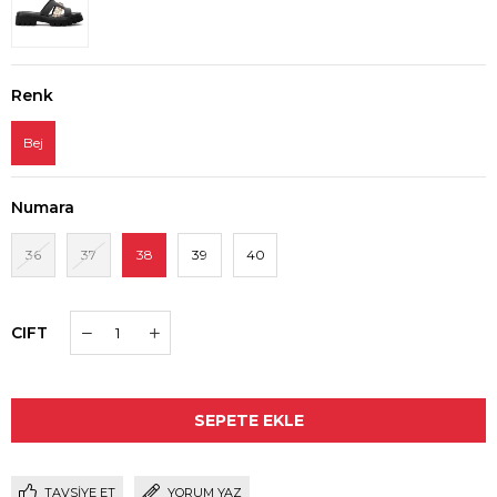
Renk
Bej
Numara
36
37
38
39
40
CIFT
TAVSIYE ET
YORUM YAZ