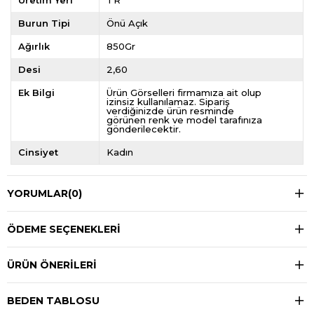
Üretim Yeri
TR
Burun Tipi
Önü Açık
Ağırlık
850Gr
Desi
2,60
Ek Bilgi
Ürün Görselleri firmamıza ait olup
izinsiz kullanılamaz. Sipariş
verdiğinizde ürün resminde
görünen renk ve model tarafınıza
gönderilecektir.
Cinsiyet
Kadın
YORUMLAR
(0)
ÖDEME SEÇENEKLERI
ÜRÜN ÖNERILERI
BEDEN TABLOSU