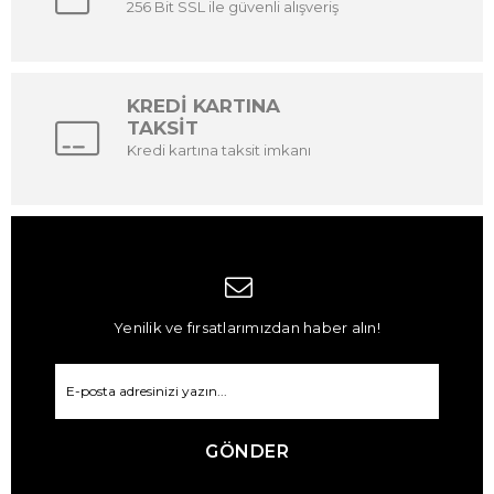
256 Bit SSL ile güvenli alışveriş
KREDİ KARTINA
TAKSİT
Kredi kartına taksit imkanı
Yenilik ve fırsatlarımızdan haber alın!
GÖNDER