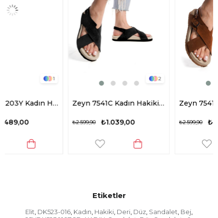
2
2
ah
Zeyn 7541C Kadın Hakiki Deri Düz Sandalet Siyah
Zeyn 7541C Kadın Hakiki Deri Düz Sandalet Taba
₺1.039,00
₺1.039,00
₺2.599,90
₺2.599,90
Etiketler
Elit
DK523-016
Kadın
Hakiki
Deri
Düz
Sandalet
Bej
,
,
,
,
,
,
,
,