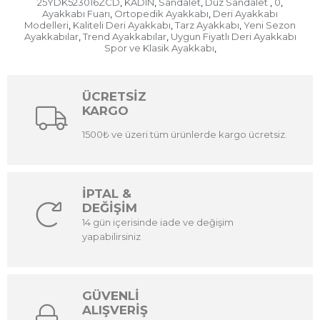
25YDK523016ZCD
KADIN
Sandalet
Düz Sandalet
0
,
,
,
,
,
Ayakkabı Fuarı
Ortopedik Ayakkabı
Deri Ayakkabı
,
,
Modelleri
Kaliteli Deri Ayakkabı
Tarz Ayakkabı
Yeni Sezon
,
,
,
Ayakkabılar
Trend Ayakkabılar
Uygun Fiyatlı Deri Ayakkabı
,
,
Spor ve Klasik Ayakkabı
,
ÜCRETSİZ
KARGO
1500₺ ve üzeri tüm ürünlerde kargo ücretsiz.
İPTAL &
DEĞİŞİM
14 gün içerisinde iade ve değişim
yapabilirsiniz
GÜVENLİ
ALIŞVERİŞ