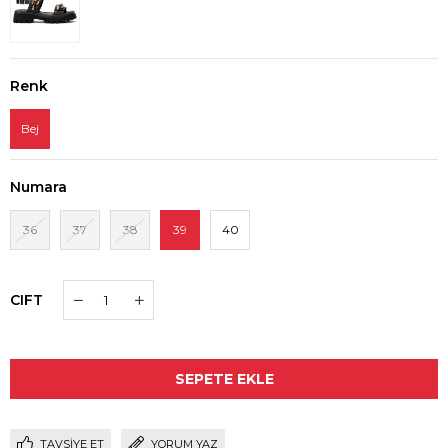
Renk
Bej
Numara
36
37
38
39
40
CIFT
TAVSIYE ET
YORUM YAZ