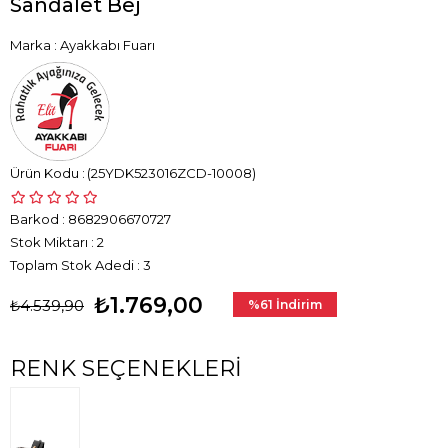
Sandalet Bej
Marka
:
Ayakkabı Fuarı
(25YDK523016ZCD-10008)
Barkod
:
8682906670727
Stok Miktarı
:
2
Toplam Stok Adedi
:
3
₺1.769,00
₺4.539,90
%
61
İndirim
RENK SEÇENEKLERI