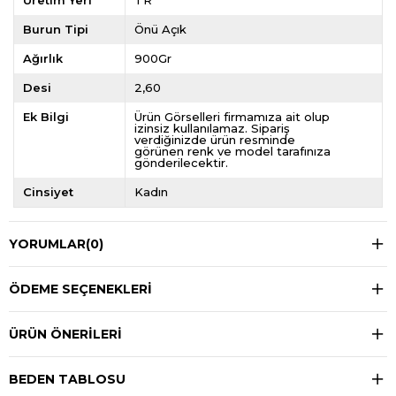
Üretim Yeri
TR
Burun Tipi
Önü Açık
Ağırlık
900Gr
Desi
2,60
Ek Bilgi
Ürün Görselleri firmamıza ait olup
izinsiz kullanılamaz. Sipariş
verdiğinizde ürün resminde
görünen renk ve model tarafınıza
gönderilecektir.
Cinsiyet
Kadın
YORUMLAR
(0)
ÖDEME SEÇENEKLERI
ÜRÜN ÖNERILERI
BEDEN TABLOSU