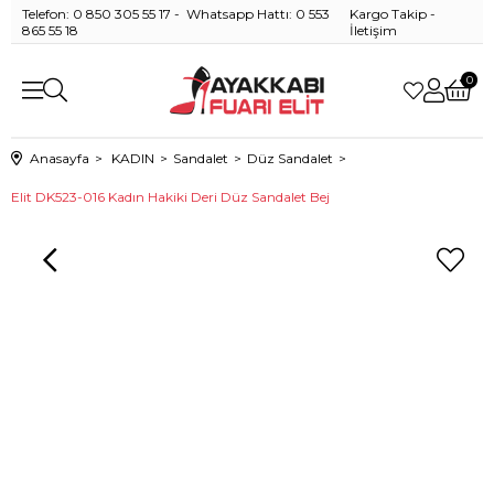
Telefon: 0 850 305 55 17 - Whatsapp Hattı: 0 553
Kargo Takip
-
865 55 18
İletişim
0
Anasayfa
KADIN
Sandalet
Düz Sandalet
Elit DK523-016 Kadın Hakiki Deri Düz Sandalet Bej