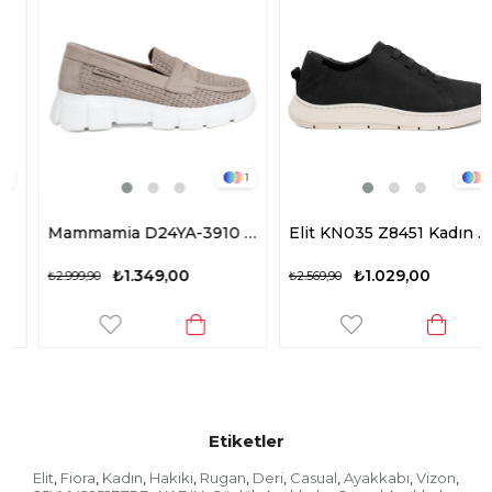
1
2
Mammamia D24YA-3910 Kadın Deri Casual Ayakkabı Gri
Elit KN035 Z8451 Kadın Hakiki Deri Casual Ayakkabı Siyah
₺1.349,00
₺1.029,00
₺2.999,90
₺2.569,90
Etiketler
Elit
Fiora
Kadın
Hakiki
Rugan
Deri
Casual
Ayakkabı
Vizon
,
,
,
,
,
,
,
,
,