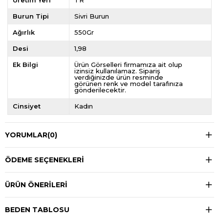
Üretim Yeri
TR
Burun Tipi
Sivri Burun
Ağırlık
550Gr
Desi
1,98
Ek Bilgi
Ürün Görselleri firmamıza ait olup
izinsiz kullanılamaz. Sipariş
verdiğinizde ürün resminde
görünen renk ve model tarafınıza
gönderilecektir.
Cinsiyet
Kadın
YORUMLAR
(0)
ÖDEME SEÇENEKLERI
ÜRÜN ÖNERILERI
BEDEN TABLOSU