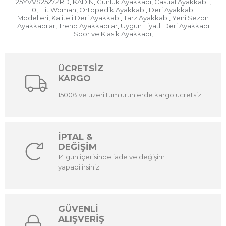
25YVVS2527ZRD
KADIN
Günlük Ayakkabı
Casual Ayakkabı
,
,
,
,
0
Elit Woman
Ortopedik Ayakkabı
Deri Ayakkabı
,
,
,
Modelleri
Kaliteli Deri Ayakkabı
Tarz Ayakkabı
Yeni Sezon
,
,
,
Ayakkabılar
Trend Ayakkabılar
Uygun Fiyatlı Deri Ayakkabı
,
,
Spor ve Klasik Ayakkabı
,
ÜCRETSİZ
KARGO
1500₺ ve üzeri tüm ürünlerde kargo ücretsiz.
İPTAL &
DEĞİŞİM
14 gün içerisinde iade ve değişim
yapabilirsiniz
GÜVENLİ
ALIŞVERİŞ