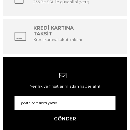
256 Bit SSL ile güvenli alışveriş
KREDİ KARTINA
TAKSİT
Kredi kartına taksit imkanı
Yenilik ve fırsatlarımızdan haber alın!
GÖNDER