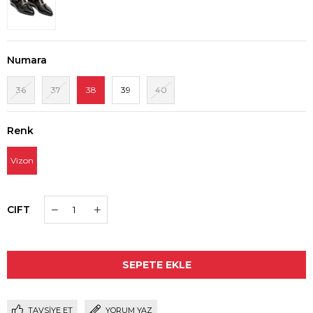
Numara
36
37
38
39
40
Renk
Vizon
CIFT
TAVSIYE ET
YORUM YAZ