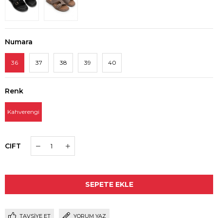
Numara
36
37
38
39
40
Renk
Kahverengi
CIFT
TAVSIYE ET
YORUM YAZ