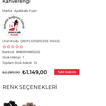
Kahverengi
Marka
:
Ayakkabı Fuarı
(26YFLS105210ZSE-10043)
Barkod
:
8682906852222
Stok Miktarı
:
1
Toplam Stok Adedi
:
10
₺1.149,00
₺2.289,90
%
50
İndirim
RENK SEÇENEKLERI