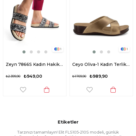
1
1
Zeyn 7866S Kadın Hakiki Deri Düz Terlik Siyah
Ceyo Oliva-1 Kadın Terlik Altın
₺949,00
₺989,90
₺2.399,90
₺1.709,90
Etiketler
Tarzınızı tamamlayın! Elit FLS105-210S modeli
günlük
,