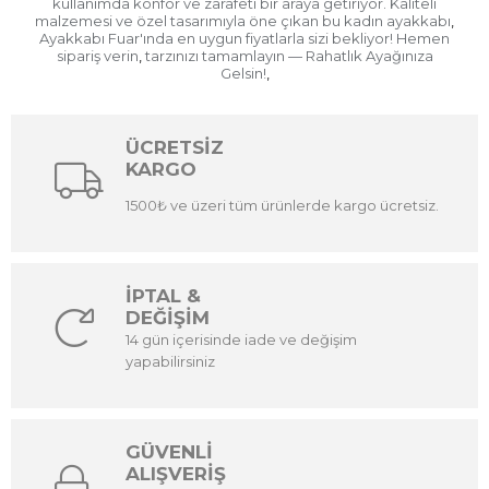
kullanımda konfor ve zarafeti bir araya getiriyor. Kaliteli
malzemesi ve özel tasarımıyla öne çıkan bu kadın ayakkabı
,
Ayakkabı Fuar'ında en uygun fiyatlarla sizi bekliyor! Hemen
sipariş verin
tarzınızı tamamlayın — Rahatlık Ayağınıza
,
Gelsin!
,
ÜCRETSİZ
KARGO
1500₺ ve üzeri tüm ürünlerde kargo ücretsiz.
İPTAL &
DEĞİŞİM
14 gün içerisinde iade ve değişim
yapabilirsiniz
GÜVENLİ
ALIŞVERİŞ