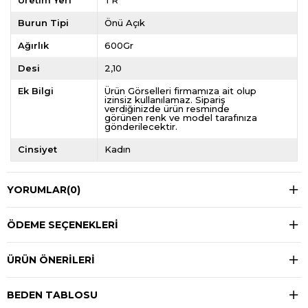
Üretim Yeri
TR
Burun Tipi
Önü Açık
Ağırlık
600Gr
Desi
2,10
Ek Bilgi
Ürün Görselleri firmamıza ait olup
izinsiz kullanılamaz. Sipariş
verdiğinizde ürün resminde
görünen renk ve model tarafınıza
gönderilecektir.
Cinsiyet
Kadın
YORUMLAR
(0)
ÖDEME SEÇENEKLERI
ÜRÜN ÖNERILERI
BEDEN TABLOSU