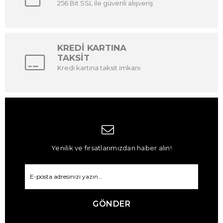
256 Bit SSL ile güvenli alışveriş
KREDİ KARTINA
TAKSİT
Kredi kartına taksit imkanı
Yenilik ve fırsatlarımızdan haber alın!
GÖNDER