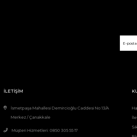
İLETİŞİM
K
İsmetpaşa Mahallesi Demircioğlu Caddesi No:13/A
Ha
Merkez / Çanakkale
İle
Sı
Müşteri Hizmetleri: 0850 305 55 17
Bl