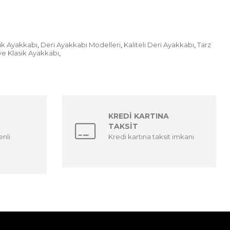
k Ayakkabı
Deri Ayakkabı Modelleri
Kaliteli Deri Ayakkabı
Tarz
,
,
,
ve Klasik Ayakkabı
,
KREDİ KARTINA
TAKSİT
enli
Kredi kartına taksit imkanı