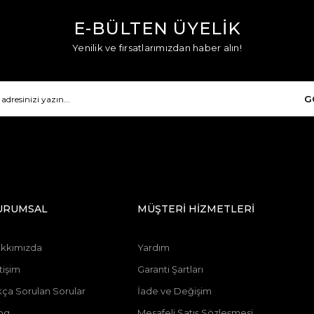
E-BÜLTEN ÜYELİK
Yenilik ve fırsatlarımızdan haber alın!
G
URUMSAL
MÜŞTERİ HİZMETLERİ
kkımızda
Yardım
tişim
Garanti Şartları
kça Sorulan Sorular
İade ve Değişim
og
Mesafeli Satış Sözleşmesi