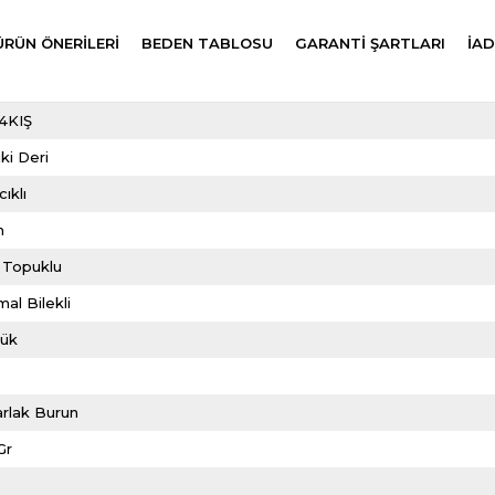
ÜRÜN ÖNERILERI
BEDEN TABLOSU
GARANTİ ŞARTLARI
İAD
4KIŞ
ki Deri
ıklı
m
 Topuklu
al Bilekli
lük
rlak Burun
Gr
6