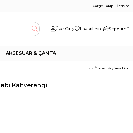
Kargo Takip
-
İletişim
Üye Girişi
Favorilerim
Sepetim
0
AKSESUAR & ÇANTA
< < Önceki Sayfaya Dön
kkabı Kahverengi