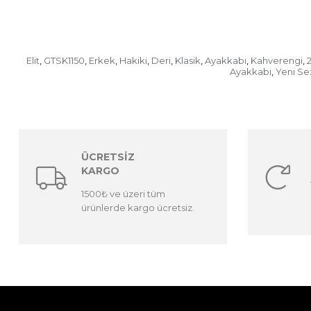
Elit
GTSK1150
Erkek
Hakiki
Deri
Klasik
Ayakkabı
Kahverengi
,
,
,
,
,
,
,
,
Ayakkabı
Yeni Se
,
ÜCRETSİZ
KARGO
1500₺ ve üzeri tüm
ürünlerde kargo ücretsiz.