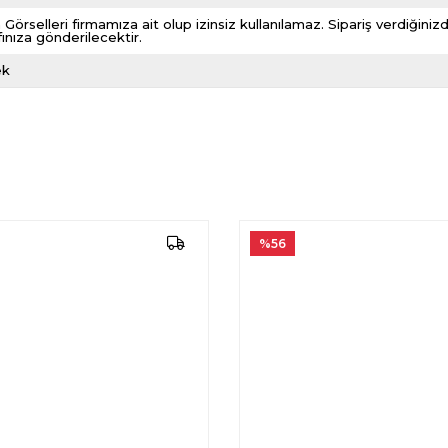
 Görselleri firmamıza ait olup izinsiz kullanılamaz. Sipariş verdiği
fınıza gönderilecektir.
ek
%56