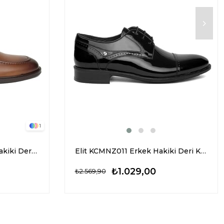
1
Marcomen 19598 Erkek Hakiki Deri Klasik Ayakkabı Taba
Elit KCMNZ011 Erkek Hakiki Deri Klasik Ayakkabı Siyah
₺1.029,00
₺2.569,90