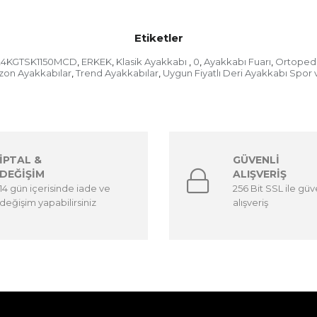
Etiketler
24KGTSK1150MCD
ERKEK
Klasik Ayakkabı
0
Ayakkabı Fuarı
Ortopedi
,
,
,
,
,
zon Ayakkabılar
Trend Ayakkabılar
Uygun Fiyatlı Deri Ayakkabı Spor 
,
,
İPTAL &
GÜVENLİ
DEĞİŞİM
ALIŞVERİŞ
14 gün içerisinde iade ve
256 Bit SSL ile güv
değişim yapabilirsiniz
alışveriş