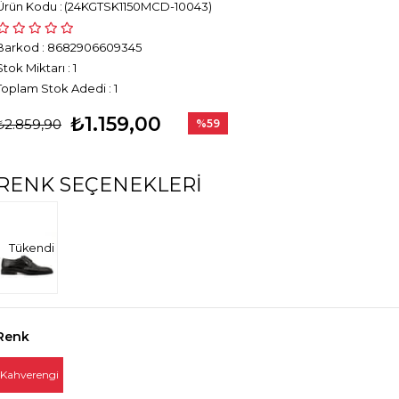
(24KGTSK1150MCD-10043)
Barkod
:
8682906609345
Stok Miktarı
:
1
Toplam Stok Adedi
:
1
₺1.159,00
₺2.859,90
%
59
İndirim
RENK SEÇENEKLERI
Tükendi
Renk
Kahverengi