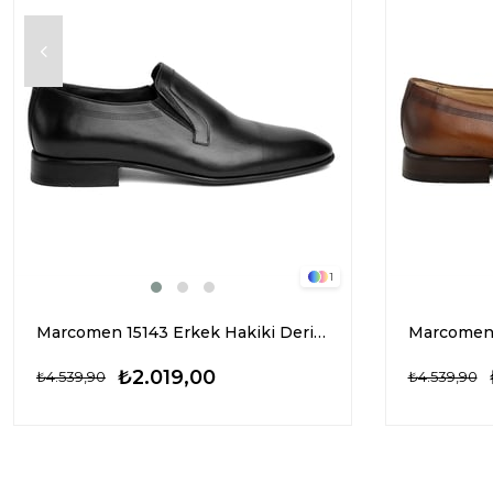
1
Marcomen 15143 Erkek Hakiki Deri Klasik Ayakkabı Siyah
₺2.019,00
₺4.539,90
₺4.539,90