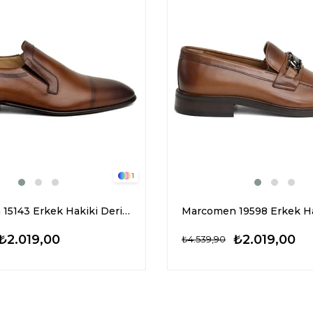
1
Marcomen 15143 Erkek Hakiki Deri Klasik Ayakkabı Taba
₺2.019,00
₺2.019,00
₺4.539,90