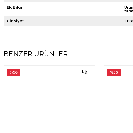
Ek Bilgi
Ürün
tara
Cinsiyet
Erk
BENZER ÜRÜNLER
%56
%56