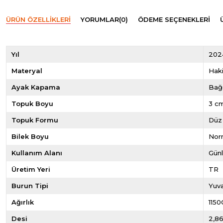
ÜRÜN ÖZELLIKLERI
YORUMLAR
(0)
ÖDEME SEÇENEKLERI
Yıl
202
Materyal
Haki
Ayak Kapama
Bağc
Topuk Boyu
3 c
Topuk Formu
Düz
Bilek Boyu
Norm
Kullanım Alanı
Gün
Üretim Yeri
TR
Burun Tipi
Yuva
Ağırlık
1150
Desi
2,8