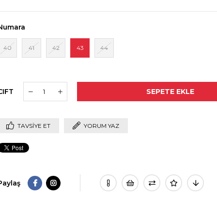
Numara
40
41
42
43
44
CIFT
TAVSIYE ET
YORUM YAZ
Paylaş