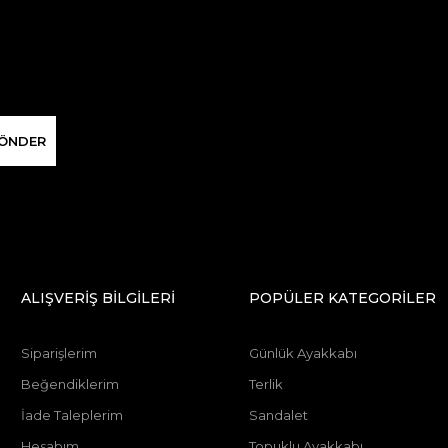
ÖNDER
ALIŞVERİŞ BİLGİLERİ
POPÜLER KATEGORİLER
Siparişlerim
Günlük Ayakkabı
Beğendiklerim
Terlik
İade Taleplerim
Sandalet
Hesabım
Topuklu Ayakkabı