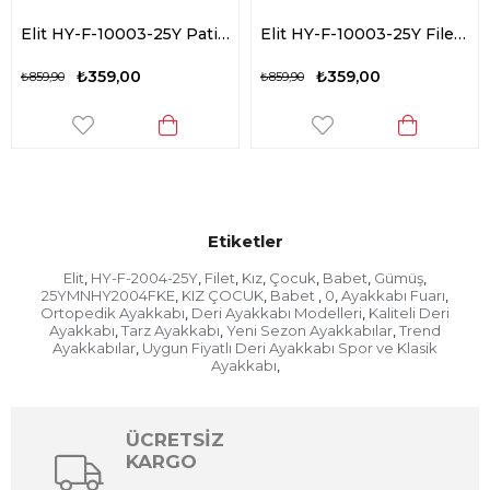
Elit HY-F-10003-25Y Patik Kız Çocuk Babet Siyah
Elit HY-F-10003-25Y Filet Kız Çocuk Babet Beyaz
₺359,00
₺359,00
₺859,90
₺859,90
Etiketler
Elit
HY-F-2004-25Y
Filet
Kız
Çocuk
Babet
Gümüş
,
,
,
,
,
,
,
25YMNHY2004FKE
KIZ ÇOCUK
Babet
0
Ayakkabı Fuarı
,
,
,
,
,
Ortopedik Ayakkabı
Deri Ayakkabı Modelleri
Kaliteli Deri
,
,
Ayakkabı
Tarz Ayakkabı
Yeni Sezon Ayakkabılar
Trend
,
,
,
Ayakkabılar
Uygun Fiyatlı Deri Ayakkabı Spor ve Klasik
,
Ayakkabı
,
ÜCRETSİZ
KARGO