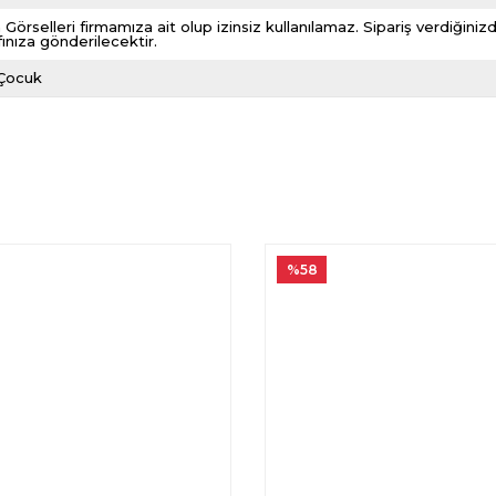
 Görselleri firmamıza ait olup izinsiz kullanılamaz. Sipariş verdiği
fınıza gönderilecektir.
 Çocuk
%58