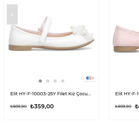
2
Elit HY-F-10003-25Y Filet Kız Çocuk Babet Beyaz
₺359,00
₺
₺859,90
₺859,90