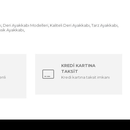
ı
Deri Ayakkabı Modelleri
Kaliteli Deri Ayakkabı
Tarz Ayakkabı
,
,
,
,
asik Ayakkabı
,
KREDİ KARTINA
TAKSİT
enli
Kredi kartına taksit imkanı