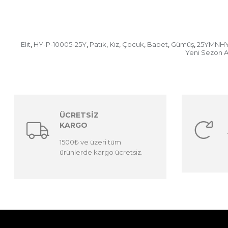
Elit
HY-P-10005-25Y
Patik
Kız
Çocuk
Babet
Gümüş
25YMNHY
,
,
,
,
,
,
,
Yeni Sezon A
ÜCRETSİZ
KARGO
1500₺ ve üzeri tüm
ürünlerde kargo ücretsiz.