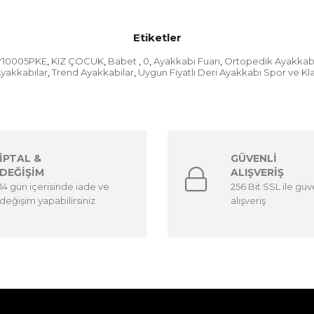
Etiketler
10005PKE
KIZ ÇOCUK
Babet
0
Ayakkabı Fuarı
Ortopedik Ayakkab
,
,
,
,
,
yakkabılar
Trend Ayakkabılar
Uygun Fiyatlı Deri Ayakkabı Spor ve Kl
,
,
İPTAL &
GÜVENLİ
DEĞİŞİM
ALIŞVERİŞ
14 gün içerisinde iade ve
256 Bit SSL ile güv
değişim yapabilirsiniz
alışveriş