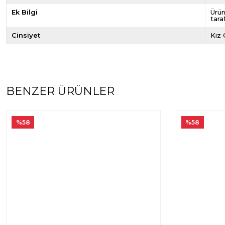
Ek Bilgi
Ürün
tara
Cinsiyet
Kız
BENZER ÜRÜNLER
%58
%58