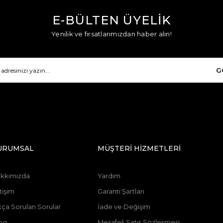
E-BÜLTEN ÜYELİK
Yenilik ve fırsatlarımızdan haber alın!
G
URUMSAL
MÜŞTERİ HİZMETLERİ
kkımızda
Yardım
tişim
Garanti Şartları
kça Sorulan Sorular
İade ve Değişim
og
Mesafeli Satış Sözleşmesi