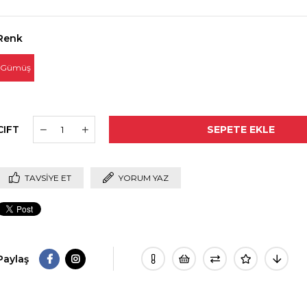
Renk
Gümüş
CIFT
TAVSIYE ET
YORUM YAZ
Paylaş