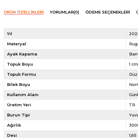
ÜRÜN ÖZELLIKLERI
YORUMLAR
(0)
ÖDEME SEÇENEKLERI
Yıl
202
Materyal
Rug
Ayak Kapama
Bant
Topuk Boyu
1 c
Topuk Formu
Düz
Bilek Boyu
Norm
Kullanım Alanı
Gün
Üretim Yeri
TR
Burun Tipi
Yuva
Ağırlık
300
Desi
1,65