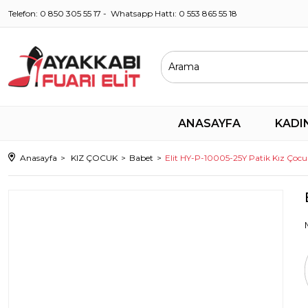
Telefon: 0 850 305 55 17 - Whatsapp Hattı: 0 553 865 55 18
ANASAYFA
KADI
Anasayfa
KIZ ÇOCUK
Babet
Elit HY-P-10005-25Y Patik Kız Ço