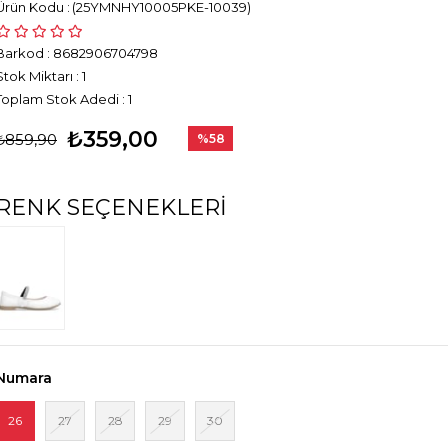
(25YMNHY10005PKE-10039)
Barkod
:
8682906704798
Stok Miktarı
:
1
Toplam Stok Adedi
:
1
₺359,00
₺859,90
%
58
İndirim
RENK SEÇENEKLERI
Numara
26
27
28
29
30