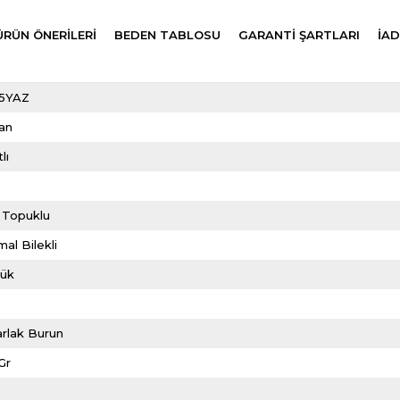
ÜRÜN ÖNERILERI
BEDEN TABLOSU
GARANTİ ŞARTLARI
İAD
5YAZ
an
lı
m
 Topuklu
al Bilekli
lük
rlak Burun
Gr