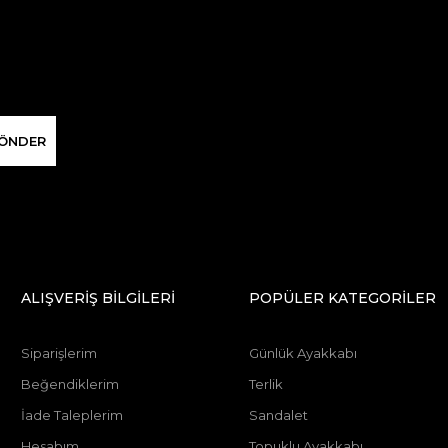
ÖNDER
ALIŞVERİŞ BİLGİLERİ
POPÜLER KATEGORİLER
Siparişlerim
Günlük Ayakkabı
Beğendiklerim
Terlik
İade Taleplerim
Sandalet
Hesabım
Topuklu Ayakkabı