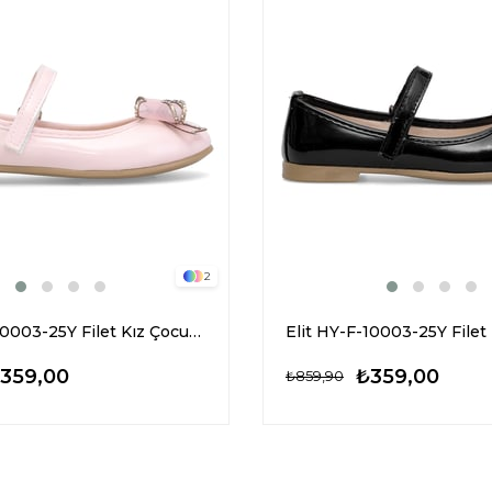
2
Elit HY-F-10003-25Y Filet Kız Çocuk Babet Pudra
359,00
₺359,00
₺859,90