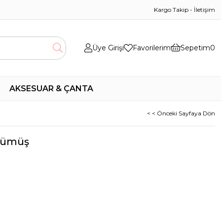
Kargo Takip
-
İletişim
Üye Girişi
Favorilerim
Sepetim
0
AKSESUAR & ÇANTA
< < Önceki Sayfaya Dön
 Gümüş