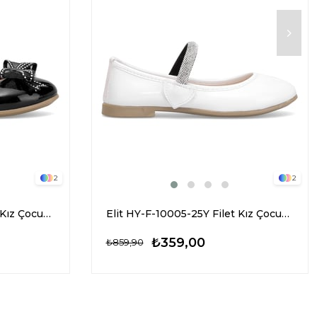
2
2
Elit HY-F-10003-25Y Filet Kız Çocuk Babet Siyah
Elit HY-F-10005-25Y Filet Kız Çocuk Babet Beyaz
₺359,00
₺859,90