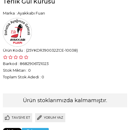
Terlik Gül Kurusu
Marka
:
Ayakkabı Fuarı
(25YKDRJ90032ZCE-10038)
Barkod
:
8682906721023
Stok Miktarı
:
0
Toplam Stok Adedi
:
0
Ürün stoklarımızda kalmamıştır.
TAVSIYE ET
YORUM YAZ