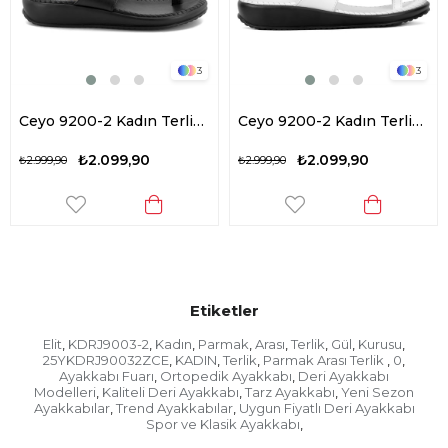
3
3
Ceyo 9200-2 Kadın Terlik Siyah
Ceyo 9200-2 Kadın Terlik Beyaz
₺2.099,90
₺2.099,90
₺2.999,90
₺2.999,90
Etiketler
Elit
KDRJ9003-2
Kadın
Parmak
Arası
Terlik
Gül
Kurusu
,
,
,
,
,
,
,
,
25YKDRJ90032ZCE
KADIN
Terlik
Parmak Arası Terlik
0
,
,
,
,
,
Ayakkabı Fuarı
Ortopedik Ayakkabı
Deri Ayakkabı
,
,
Modelleri
Kaliteli Deri Ayakkabı
Tarz Ayakkabı
Yeni Sezon
,
,
,
Ayakkabılar
Trend Ayakkabılar
Uygun Fiyatlı Deri Ayakkabı
,
,
Spor ve Klasik Ayakkabı
,