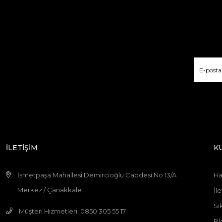
İLETİŞİM
K
İsmetpaşa Mahallesi Demircioğlu Caddesi No:13/A
Ha
Merkez / Çanakkale
İle
Sı
Müşteri Hizmetleri: 0850 305 55 17
Bl