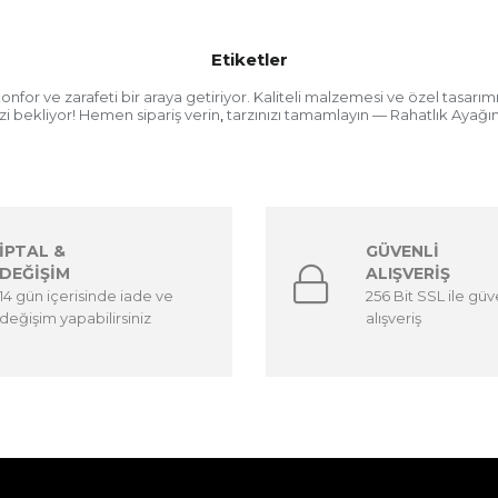
Etiketler
nfor ve zarafeti bir araya getiriyor. Kaliteli malzemesi ve özel tasarı
sizi bekliyor! Hemen sipariş verin
tarzınızı tamamlayın — Rahatlık Ayağın
,
İPTAL &
GÜVENLİ
DEĞİŞİM
ALIŞVERİŞ
14 gün içerisinde iade ve
256 Bit SSL ile güv
değişim yapabilirsiniz
alışveriş