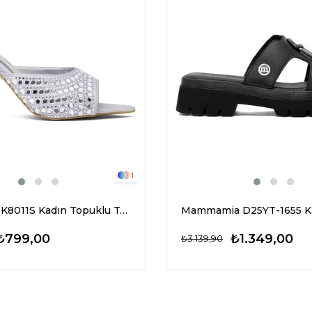
1
Elit PM161 K8011S Kadın Topuklu Terlik Gümüş
₺799,00
₺1.349,00
₺3.139,90