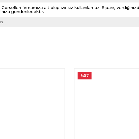
 Görselleri firmamıza ait olup izinsiz kullanılamaz. Sipariş verdiği
fınıza gönderilecektir.
ın
%57