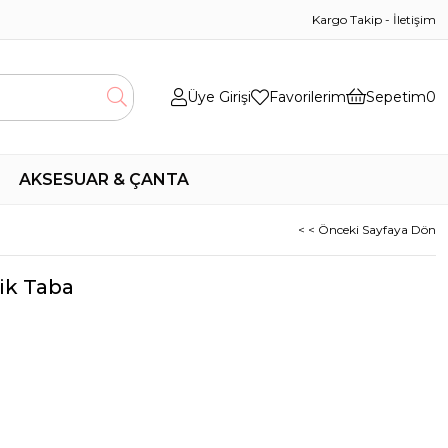
Kargo Takip
-
İletişim
Üye Girişi
Favorilerim
Sepetim
0
AKSESUAR & ÇANTA
< < Önceki Sayfaya Dön
lik Taba