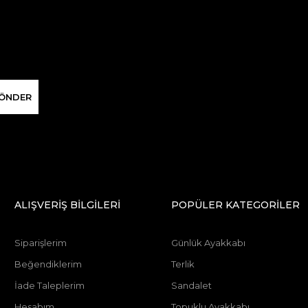
ÖNDER
ALIŞVERİŞ BİLGİLERİ
POPÜLER KATEGORİLER
Siparişlerim
Günlük Ayakkabı
Beğendiklerim
Terlik
İade Taleplerim
Sandalet
Hesabım
Topuklu Ayakkabı