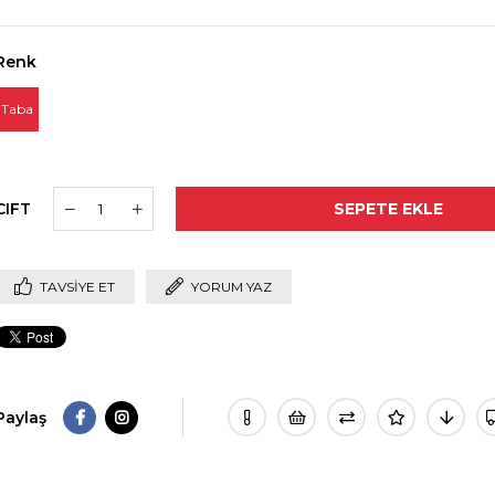
Renk
Taba
CIFT
TAVSIYE ET
YORUM YAZ
Paylaş