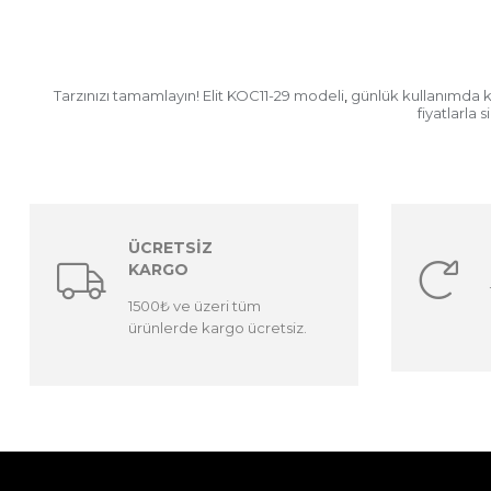
Tarzınızı tamamlayın! Elit KOC11-29 modeli
günlük kullanımda ko
,
fiyatlarla 
ÜCRETSİZ
KARGO
1500₺ ve üzeri tüm
ürünlerde kargo ücretsiz.