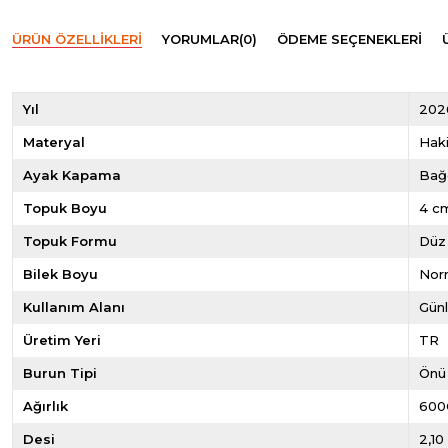
ÜRÜN ÖZELLIKLERI
YORUMLAR
(0)
ÖDEME SEÇENEKLERI
Yıl
202
Materyal
Haki
Ayak Kapama
Bağ
Topuk Boyu
4 c
Topuk Formu
Düz
Bilek Boyu
Norm
Kullanım Alanı
Gün
Üretim Yeri
TR
Burun Tipi
Önü
Ağırlık
600
Desi
2,10