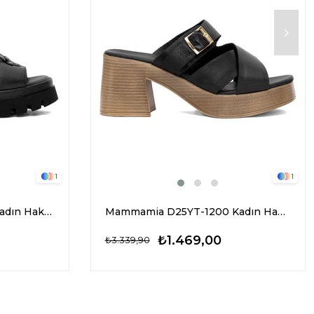
1
1
Mammamia D25YT-1655 Kadın Hakiki Deri Topuklu Terlik Siyah
Mammamia D25YT-1200 Kadın Hakiki Deri Topuklu Terlik Siyah
₺1.469,00
₺3.339,90