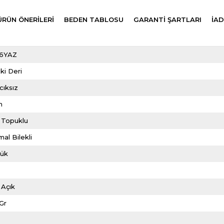
ÜRÜN ÖNERILERI
BEDEN TABLOSU
GARANTİ ŞARTLARI
İAD
6YAZ
ki Deri
cıksız
m
 Topuklu
al Bilekli
lük
 Açık
Gr