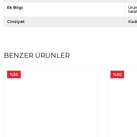
Ek Bilgi
Ürün
tara
Cinsiyet
Kad
BENZER ÜRÜNLER
%56
%60