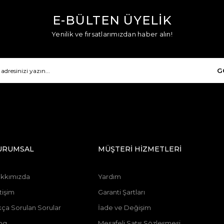
E-BÜLTEN ÜYELİK
Yenilik ve fırsatlarımızdan haber alın!
G
URUMSAL
MÜŞTERİ HİZMETLERİ
kkımızda
Yardım
tişim
Garanti Şartları
kça Sorulan Sorular
İade ve Değişim
og
Mesafeli Satış Sözleşmesi