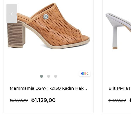
2
Mammamia D24YT-2150 Kadın Hakiki Deri Topuklu Terl Taba
₺1.129,00
₺2.569,90
₺1.999,90