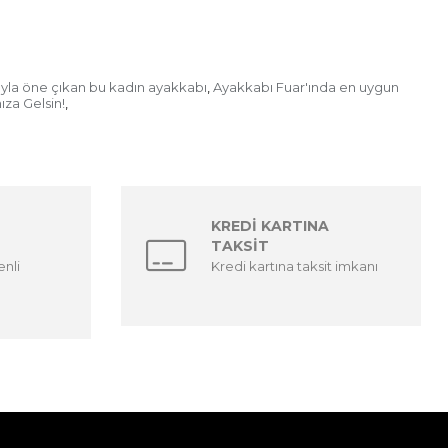
mıyla öne çıkan bu kadın ayakkabı
Ayakkabı Fuar'ında en uygun
,
ıza Gelsin!
,
KREDİ KARTINA
TAKSİT
enli
Kredi kartına taksit imkanı