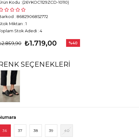
(26YKOC1129ZCD-10110)
Barkod
:
8682906852772
Stok Miktarı
:
1
Toplam Stok Adedi
:
4
₺1.719,00
₺2.859,90
%
40
İndirim
RENK SEÇENEKLERI
Numara
36
37
38
39
40