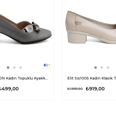
1
Elit Mst780N Kadın Topuklu Ayakkabı Platin
₺499,00
₺919,00
₺1.999,90