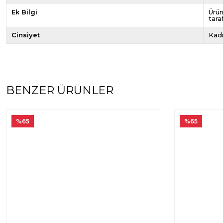
Ek Bilgi
Ürün
tara
Cinsiyet
Kad
BENZER ÜRÜNLER
%65
%65