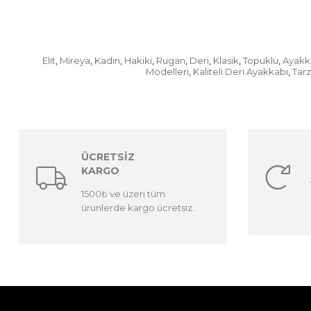
Elit
Mireya
Kadın
Hakiki
Rugan
Deri
Klasik
Topuklu
Ayakk
,
,
,
,
,
,
,
,
Modelleri
Kaliteli Deri Ayakkabı
Tar
,
,
ÜCRETSİZ
KARGO
1500₺ ve üzeri tüm
ürünlerde kargo ücretsiz.