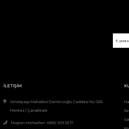
İLETİŞİM
K
İsmetpaşa Mahallesi Demircioğlu Caddesi No:13/A
Ha
Merkez / Çanakkale
İle
Sı
Müşteri Hizmetleri: 0850 305 55 17
Bl