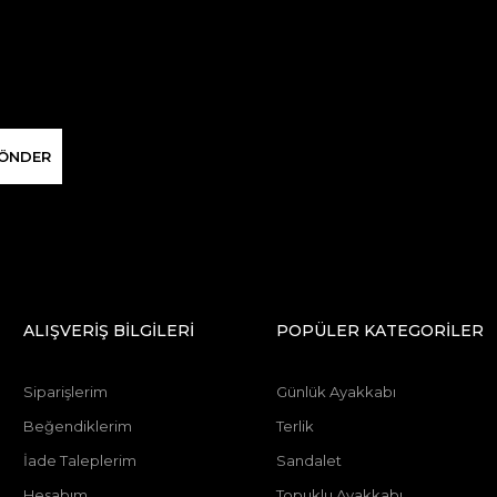
ÖNDER
ALIŞVERİŞ BİLGİLERİ
POPÜLER KATEGORİLER
Siparişlerim
Günlük Ayakkabı
Beğendiklerim
Terlik
İade Taleplerim
Sandalet
Hesabım
Topuklu Ayakkabı