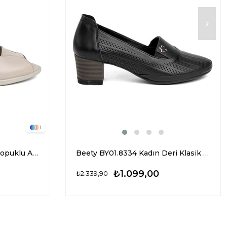
1
Elit Sis1005 Kadın Klasik Topuklu Ayakkabı Bej
Beety BY01.8334 Kadın Deri Klasik Topuklu Ayakkabı Siyah
₺1.099,00
₺2.339,90