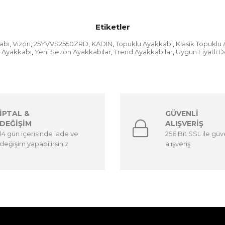
Etiketler
abı
Vizon
25YVVS2550ZRD
KADIN
Topuklu Ayakkabı
Klasik Topuklu
,
,
,
,
,
z Ayakkabı
Yeni Sezon Ayakkabılar
Trend Ayakkabılar
Uygun Fiyatlı D
,
,
,
İPTAL &
GÜVENLİ
DEĞİŞİM
ALIŞVERİŞ
14 gün içerisinde iade ve
256 Bit SSL ile güv
değişim yapabilirsiniz
alışveriş