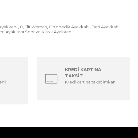
 Ayakkabı
0
Elit Woman
Ortopedik Ayakkabı
Deri Ayakkabı
,
,
,
,
eri Ayakkabı Spor ve Klasik Ayakkabı
,
KREDİ KARTINA
TAKSİT
enli
Kredi kartına taksit imkanı