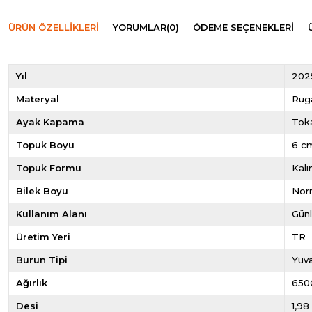
ÜRÜN ÖZELLIKLERI
YORUMLAR
(0)
ÖDEME SEÇENEKLERI
Yıl
202
Materyal
Rug
Ayak Kapama
Toka
Topuk Boyu
6 c
Topuk Formu
Kalı
Bilek Boyu
Norm
Kullanım Alanı
Gün
Üretim Yeri
TR
Burun Tipi
Yuva
Ağırlık
650
Desi
1,98