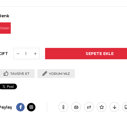
Renk
Vizon
CIFT
TAVSIYE ET
YORUM YAZ
Paylaş