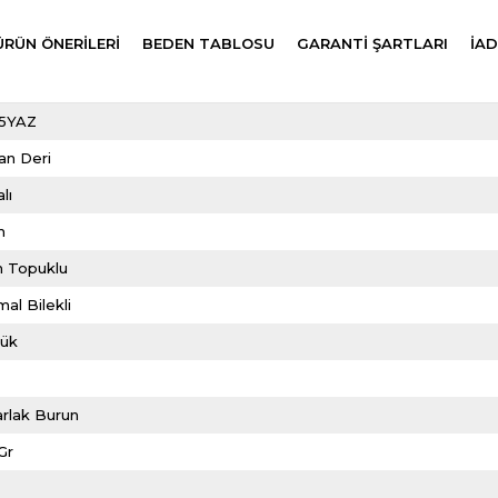
ÜRÜN ÖNERILERI
BEDEN TABLOSU
GARANTİ ŞARTLARI
İAD
5YAZ
an Deri
lı
m
n Topuklu
al Bilekli
lük
rlak Burun
Gr