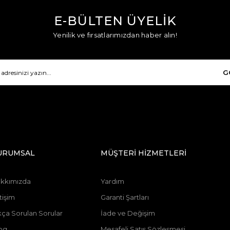
E-BÜLTEN ÜYELİK
Yenilik ve fırsatlarımızdan haber alın!
G
URUMSAL
MÜŞTERİ HİZMETLERİ
kkımızda
Yardım
tişim
Garanti Şartları
kça Sorulan Sorular
İade ve Değişim
og
Mesafeli Satış Sözleşmesi