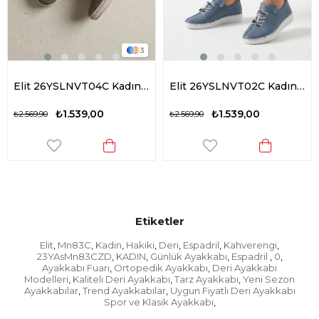
3
Elit 26YSLNVT04C Kadın Hakiki Deri Espadril Yeşil
Elit 26YSLNVT02C Kadın Hakiki Deri Espadril Mavi
₺1.539,00
₺1.539,00
₺2.569,90
₺2.569,90
Etiketler
Elit
Mn83C
Kadın
Hakiki
Deri
Espadril
Kahverengi
,
,
,
,
,
,
,
23YAsMn83CZD
KADIN
Günlük Ayakkabı
Espadril
0
,
,
,
,
,
Ayakkabı Fuarı
Ortopedik Ayakkabı
Deri Ayakkabı
,
,
Modelleri
Kaliteli Deri Ayakkabı
Tarz Ayakkabı
Yeni Sezon
,
,
,
Ayakkabılar
Trend Ayakkabılar
Uygun Fiyatlı Deri Ayakkabı
,
,
Spor ve Klasik Ayakkabı
,