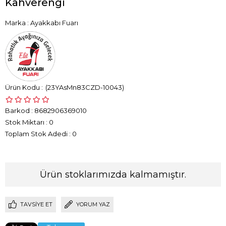
Kahverengi
Marka
:
Ayakkabı Fuarı
(23YAsMn83CZD-10043)
Barkod
:
8682906369010
Stok Miktarı
:
0
Toplam Stok Adedi
:
0
Ürün stoklarımızda kalmamıştır.
TAVSIYE ET
YORUM YAZ