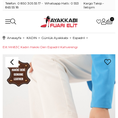
Telefon: 0 850 305 55 17 - Whatsapp Hattı: 0 553
Kargo Takip
-
865 55 18
İletişim
0
Anasayfa
KADIN
Günlük Ayakkabı
Espadril
Elit Mn83C Kadın Hakiki Deri Espadril Kahverengi