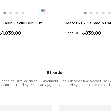
2
Zeyn 7541C Kadın Hakiki Deri Düz Sandalet Taba
₺1.039,00
₺839,00
₺1.999,90
Etiketler
Sandalet
Düz Sandalet
0
Ayakkabı Fuarı
Ortopedik Ayakkabı
Deri 
,
,
,
,
,
kkabılar
Trend Ayakkabılar
Uygun Fiyatlı Deri Ayakkabı Spor ve Klas
,
,