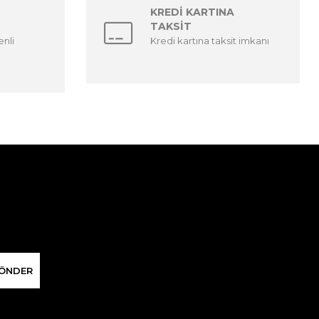
KREDİ KARTINA
TAKSİT
enli
Kredi kartına taksit imkanı
ÖNDER