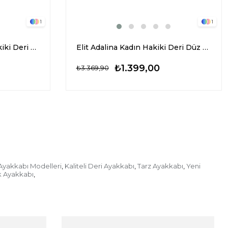
1
1
Beety BY112.301 Kadın Hakiki Deri Sandalet Siyah
Elit Adalina Kadın Hakiki Deri Düz Sandalet Siyah
₺1.399,00
₺3.369,90
Ayakkabı Modelleri
Kaliteli Deri Ayakkabı
Tarz Ayakkabı
Yeni
,
,
,
ik Ayakkabı
,