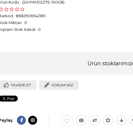
(24YMrt102ZTE-10008)
Barkod
:
8682906542185
Stok Miktarı
:
0
Toplam Stok Adedi
:
0
Ürün stoklarımız
TAVSIYE ET
YORUM YAZ
Paylaş