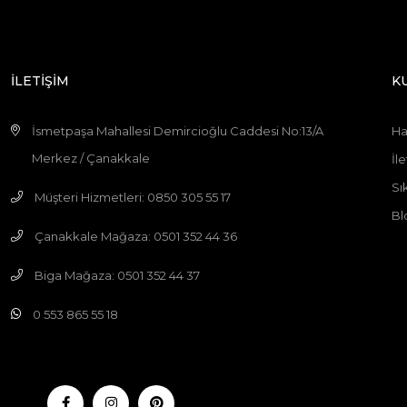
İLETİŞİM
K
İsmetpaşa Mahallesi Demircioğlu Caddesi No:13/A
Ha
Merkez / Çanakkale
İle
Sı
Müşteri Hizmetleri: 0850 305 55 17
Bl
Çanakkale Mağaza: 0501 352 44 36
Biga Mağaza: 0501 352 44 37
0 553 865 55 18