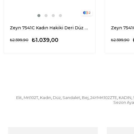
2
Zeyn 7541C Kadın Hakiki Deri Düz Sandalet Siyah
₺1.039,00
₺2.599,90
₺2.599,90
Elit
Mrt102T
Kadın
Düz
Sandalet
Bej
24YMrt102ZTE
KADIN
,
,
,
,
,
,
,
,
Sezon Aya