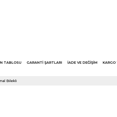
N TABLOSU
GARANTİ ŞARTLARI
İADE VE DEĞİŞİM
KARGO 
al Bilekli