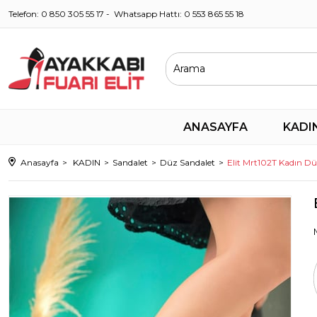
Telefon: 0 850 305 55 17 - Whatsapp Hattı: 0 553 865 55 18
ANASAYFA
KADI
Anasayfa
KADIN
Sandalet
Düz Sandalet
Elit Mrt102T Kadın Dü