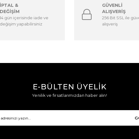
İPTAL &
GÜVENLİ
DEĞİŞİM
ALIŞVERİŞ
14 gün içerisinde iade ve
256 Bit SSL ile güv
değişim yapabilirsiniz
alışveriş
E-BÜLTEN ÜYELİK
Yenilik ve fırsatlarımızdan haber alın!
G