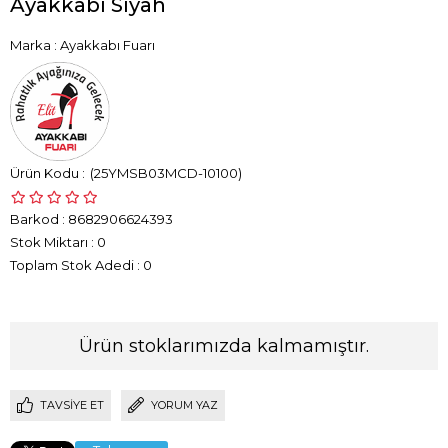
Ayakkabı Siyah
Marka
:
Ayakkabı Fuarı
(25YMSB03MCD-10100)
Barkod
:
8682906624393
Stok Miktarı
:
0
Toplam Stok Adedi
:
0
Ürün stoklarımızda kalmamıştır.
TAVSIYE ET
YORUM YAZ