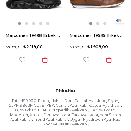
1
Marcomen 19498 Erkek Hakiki Deri Casual Ayakkabı Siyah
Marcomen 19585 Erkek Hakiki Deri Casual Ayakkabı Taba
₺2.119,00
₺1.909,00
₺4.929,90
₺4.329,90
Etiketler
Elit
MSB03C
Erkek
Hakiki
Deri
Casual
Ayakkabı
Siyah
,
,
,
,
,
,
,
,
25YMSB03MCD
ERKEK
Günlük Ayakkabı
Casual Ayakkabı
,
,
,
,
0
Ayakkabı Fuarı
Ortopedik Ayakkabı
Deri Ayakkabı
,
,
,
Modelleri
Kaliteli Deri Ayakkabı
Tarz Ayakkabı
Yeni Sezon
,
,
,
Ayakkabılar
Trend Ayakkabılar
Uygun Fiyatlı Deri Ayakkabı
,
,
Spor ve Klasik Ayakkabı
,