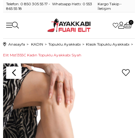
Telefon: 0 850 305 55 17 - Whatsapp Hattı: 0 553
Kargo Takip
-
865 55 18
İletişim
0
Anasayfa
KADIN
Topuklu Ayakkabı
Klasik Topuklu Ayakkabı
Elit Mst1355C Kadın Topuklu Ayakkabı Siyah