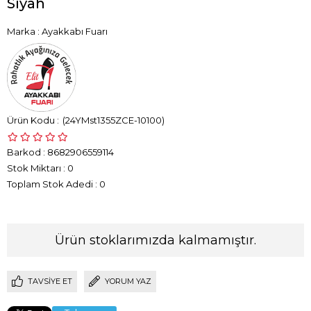
Siyah
Marka
:
Ayakkabı Fuarı
(24YMst1355ZCE-10100)
Barkod
:
8682906559114
Stok Miktarı
:
0
Toplam Stok Adedi
:
0
Ürün stoklarımızda kalmamıştır.
TAVSIYE ET
YORUM YAZ