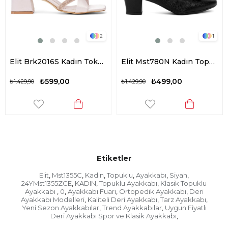
2
1
Elit Brk2016S Kadın Tokalı Klasik Topuklu Ayakkabı Ten
Elit Mst780N Kadın Topuklu Ayakkabı Siyah
₺599,00
₺499,00
₺1.429,90
₺1.429,90
Etiketler
Elit
Mst1355C
Kadın
Topuklu
Ayakkabı
Siyah
,
,
,
,
,
,
24YMst1355ZCE
KADIN
Topuklu Ayakkabı
Klasik Topuklu
,
,
,
Ayakkabı
0
Ayakkabı Fuarı
Ortopedik Ayakkabı
Deri
,
,
,
,
Ayakkabı Modelleri
Kaliteli Deri Ayakkabı
Tarz Ayakkabı
,
,
,
Yeni Sezon Ayakkabılar
Trend Ayakkabılar
Uygun Fiyatlı
,
,
Deri Ayakkabı Spor ve Klasik Ayakkabı
,