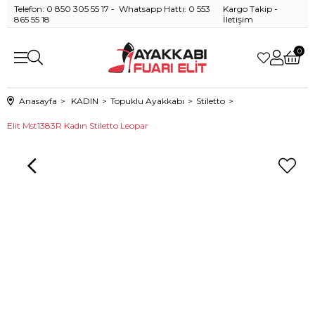
Telefon: 0 850 305 55 17 - Whatsapp Hattı: 0 553
Kargo Takip
-
865 55 18
İletişim
0
Anasayfa
KADIN
Topuklu Ayakkabı
Stiletto
Elit Mst1383R Kadın Stiletto Leopar