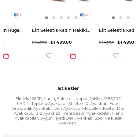
2
2
Elit Selestia Kadın Hakiki Deri Stiletto Bej
Elit Selestia Kadın Hakiki Deri Stiletto Lacivert
₺1.499,00
₺1.499,00
₺3.429,90
₺3.429,90
Etiketler
Elit
Mst1383R
Kadın
Stiletto
Leopar
24KMst1383ZRE
,
,
,
,
,
,
KADIN
Topuklu Ayakkabı
Stiletto
0
Ayakkabı Fuarı
,
,
,
,
,
Ortopedik Ayakkabı
Deri Ayakkabı Modelleri
Kaliteli Deri
,
,
Ayakkabı
Tarz Ayakkabı
Yeni Sezon Ayakkabılar
Trend
,
,
,
Ayakkabılar
Uygun Fiyatlı Deri Ayakkabı Spor ve Klasik
,
Ayakkabı
,