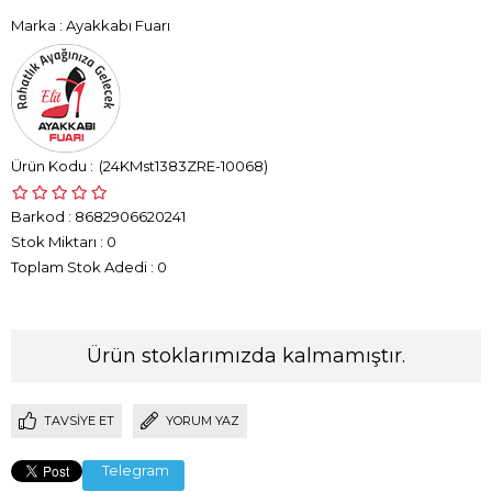
Marka
:
Ayakkabı Fuarı
(24KMst1383ZRE-10068)
Barkod
:
8682906620241
Stok Miktarı
:
0
Toplam Stok Adedi
:
0
Ürün stoklarımızda kalmamıştır.
TAVSIYE ET
YORUM YAZ
Telegram