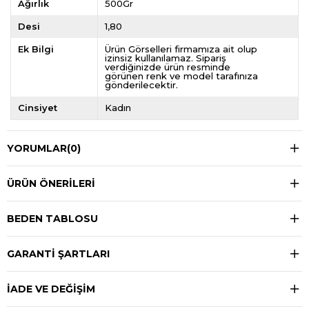
Ağırlık
500Gr
Desi
1,80
Ek Bilgi
Ürün Görselleri firmamıza ait olup
izinsiz kullanılamaz. Sipariş
verdiğinizde ürün resminde
görünen renk ve model tarafınıza
gönderilecektir.
Cinsiyet
Kadın
YORUMLAR
(0)
ÜRÜN ÖNERILERI
BEDEN TABLOSU
GARANTİ ŞARTLARI
İADE VE DEĞİŞİM