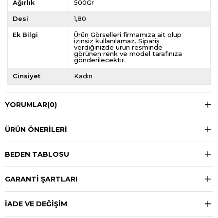
Ağırlık
500Gr
Desi
1,80
Ek Bilgi
Ürün Görselleri firmamıza ait olup
izinsiz kullanılamaz. Sipariş
verdiğinizde ürün resminde
görünen renk ve model tarafınıza
gönderilecektir.
Cinsiyet
Kadın
YORUMLAR
(0)
ÜRÜN ÖNERILERI
BEDEN TABLOSU
GARANTİ ŞARTLARI
İADE VE DEĞİŞİM