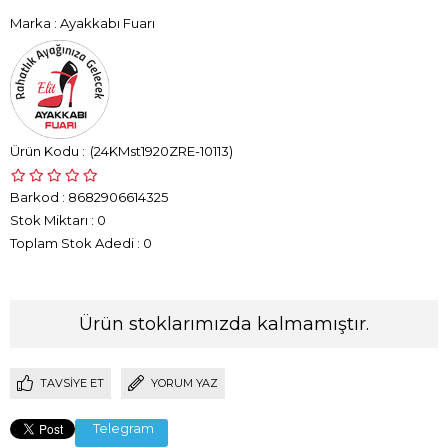
Marka
:
Ayakkabı Fuarı
(24KMst1920ZRE-10113)
Barkod
:
8682906614325
Stok Miktarı
:
0
Toplam Stok Adedi
:
0
Ürün stoklarımızda kalmamıştır.
TAVSIYE ET
YORUM YAZ
Telegram