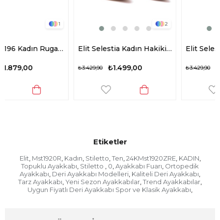
1
2
Elit ZYN4196 Kadın Rugan Stiletto Kahverengi
Elit Selestia Kadın Hakiki Deri Stiletto Bej
Elit Seles
₺1.499,00
₺1.499,00
₺3.429,90
₺3.429,90
Etiketler
Elit
Mst1920R
Kadın
Stiletto
Ten
24KMst1920ZRE
KADIN
,
,
,
,
,
,
,
Topuklu Ayakkabı
Stiletto
0
Ayakkabı Fuarı
Ortopedik
,
,
,
,
Ayakkabı
Deri Ayakkabı Modelleri
Kaliteli Deri Ayakkabı
,
,
,
Tarz Ayakkabı
Yeni Sezon Ayakkabılar
Trend Ayakkabılar
,
,
,
Uygun Fiyatlı Deri Ayakkabı Spor ve Klasik Ayakkabı
,