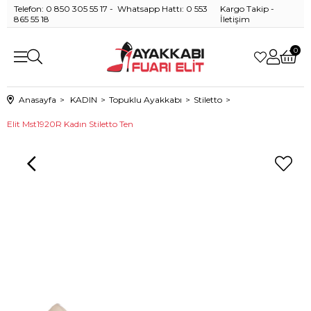
Telefon: 0 850 305 55 17 - Whatsapp Hattı: 0 553
Kargo Takip
-
865 55 18
İletişim
0
Anasayfa
KADIN
Topuklu Ayakkabı
Stiletto
Elit Mst1920R Kadın Stiletto Ten