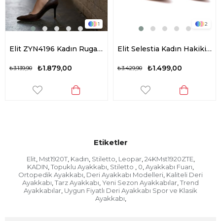
1
2
Elit ZYN4196 Kadın Rugan Stiletto Kahverengi
Elit Selestia Kadın Hakiki Deri Stiletto Bej
₺1.879,00
₺1.499,00
₺3.139,90
₺3.429,90
Etiketler
Elit
Mst1920T
Kadın
Stiletto
Leopar
24KMst1920ZTE
,
,
,
,
,
,
KADIN
Topuklu Ayakkabı
Stiletto
0
Ayakkabı Fuarı
,
,
,
,
,
Ortopedik Ayakkabı
Deri Ayakkabı Modelleri
Kaliteli Deri
,
,
Ayakkabı
Tarz Ayakkabı
Yeni Sezon Ayakkabılar
Trend
,
,
,
Ayakkabılar
Uygun Fiyatlı Deri Ayakkabı Spor ve Klasik
,
Ayakkabı
,