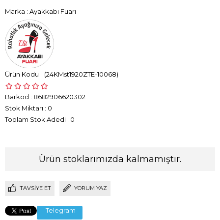
Marka
:
Ayakkabı Fuarı
(24KMst1920ZTE-10068)
Barkod
:
8682906620302
Stok Miktarı
:
0
Toplam Stok Adedi
:
0
Ürün stoklarımızda kalmamıştır.
TAVSIYE ET
YORUM YAZ
Telegram