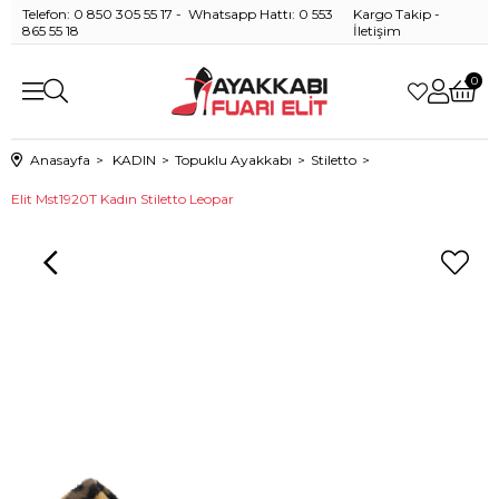
Telefon: 0 850 305 55 17 - Whatsapp Hattı: 0 553
Kargo Takip
-
865 55 18
İletişim
0
Anasayfa
KADIN
Topuklu Ayakkabı
Stiletto
Elit Mst1920T Kadın Stiletto Leopar