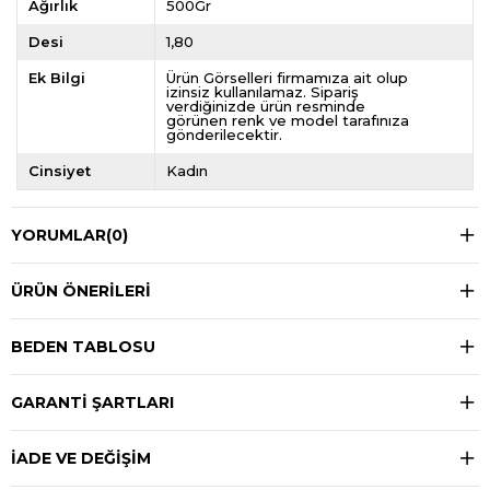
Ağırlık
500Gr
Desi
1,80
Ek Bilgi
Ürün Görselleri firmamıza ait olup
izinsiz kullanılamaz. Sipariş
verdiğinizde ürün resminde
görünen renk ve model tarafınıza
gönderilecektir.
Cinsiyet
Kadın
YORUMLAR
(0)
ÜRÜN ÖNERILERI
BEDEN TABLOSU
GARANTİ ŞARTLARI
İADE VE DEĞİŞİM